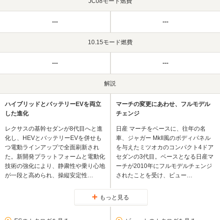
JC08モード燃費
---
---
10.15モード燃費
---
---
解説
ハイブリッドとバッテリーEVを両立
マーチの変更にあわせ、フルモデル
した進化
チェンジ
レクサスの基幹セダンが8代目へと進
日産 マーチをベースに、往年の名
化し、HEVとバッテリーEVを併せも
車、ジャガー MkII風のボディパネル
つ電動ラインアップで全面刷新され
を与えたミツオカのコンパクト4ドア
た。新開発プラットフォームと電動化
セダンの3代目。ベースとなる日産マ
技術の強化により、静粛性や乗り心地
ーチが2010年にフルモデルチェンジ
が一段と高められ、操縦安定性…
されたことを受け、ビュー…
もっと見る