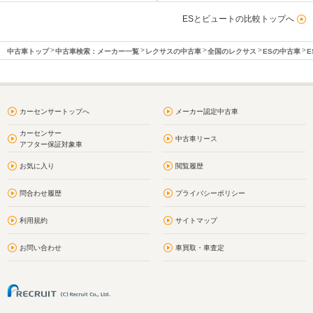
ESとビュートの比較トップへ
中古車トップ
中古車検索：メーカー一覧
レクサスの中古車
全国のレクサス
ESの中古車
E
カーセンサートップへ
メーカー認定中古車
カーセンサー
中古車リース
アフター保証対象車
お気に入り
閲覧履歴
問合わせ履歴
プライバシーポリシー
利用規約
サイトマップ
お問い合わせ
車買取・車査定