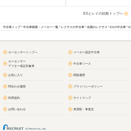
ESとレイの比較トップへ
中古車トップ
中古車検索：メーカー一覧
レクサスの中古車
全国のレクサス
ESの中古車
E
カーセンサートップへ
メーカー認定中古車
カーセンサー
中古車リース
アフター保証対象車
お気に入り
閲覧履歴
問合わせ履歴
プライバシーポリシー
利用規約
サイトマップ
お問い合わせ
車買取・車査定