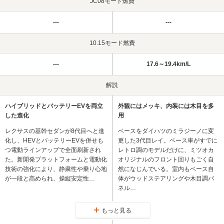
JC08モード燃費
---
---
10.15モード燃費
---
17.6～19.4km/L
解説
ハイブリッドとバッテリーEVを両立
外観にはメッキ、内装には木目を多
した進化
用
レクサスの基幹セダンが8代目へと進
ベースをダイハツのミラジーノに変
化し、HEVとバッテリーEVを併せも
更した3代目レイ。ベース車がすでに
つ電動ラインアップで全面刷新され
レトロ調のモデルだけに、ミツオカ
た。新開発プラットフォームと電動化
オリジナルのフロント回りもごく自
技術の強化により、静粛性や乗り心地
然になじんでいる。室内もベース自
が一段と高められ、操縦安定性…
体がウッドステアリングや木目調パ
ネル…
もっと見る