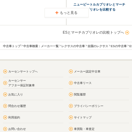
ニュービートルカブリオレとマーチ
カブリオレを比較する
もっと見る
ESとマーチカブリオレの比較トップへ
中古車トップ
中古車検索：メーカー一覧
レクサスの中古車
全国のレクサス
ESの中古車
E
カーセンサートップへ
メーカー認定中古車
カーセンサー
中古車リース
アフター保証対象車
お気に入り
閲覧履歴
問合わせ履歴
プライバシーポリシー
利用規約
サイトマップ
お問い合わせ
車買取・車査定