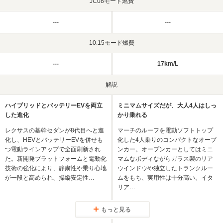
JC08モード燃費
---
---
10.15モード燃費
---
17km/L
解説
ハイブリッドとバッテリーEVを両立
ミニマムサイズだが、大人4人はしっ
した進化
かり乗れる
レクサスの基幹セダンが8代目へと進
マーチのルーフを電動ソフトトップ
化し、HEVとバッテリーEVを併せも
化した4人乗りのコンパクトなオープ
つ電動ラインアップで全面刷新され
ンカー。オープンカーとしてはミニ
た。新開発プラットフォームと電動化
マムなボディながらガラス製のリア
技術の強化により、静粛性や乗り心地
ウインドウや独立したトランクルー
が一段と高められ、操縦安定性…
ムをもち、実用性は十分高い。イタ
リア…
もっと見る