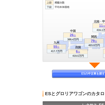
北陸・甲
11
416.1
中国
26
台
関西
388.4万円
79
台
九州
403.9万円
55
台
四国
6
417.7万円
台
419.5万円
ESの中古車を探す
ESとグロリアワゴンのカタ