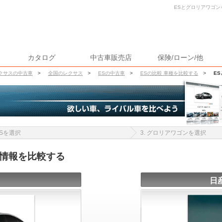
ESとグロリアワゴン
カタログ
中古車販売店
保険/ローン/他
クサスの中古車
>
全国のレクサス
>
ESの中古車
>
ESの比較 車種を比較する
>
E
 ESを選択
3. グロリアワゴンを選択
車情報を比較する
日