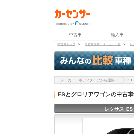
中古車
輸入車
中古車トップ
>
中古車検索：メーカー一覧
>
レ
1. メーカー・ボディタイプから選択
2.
ESとグロリアワゴンの中古
レクサス ES