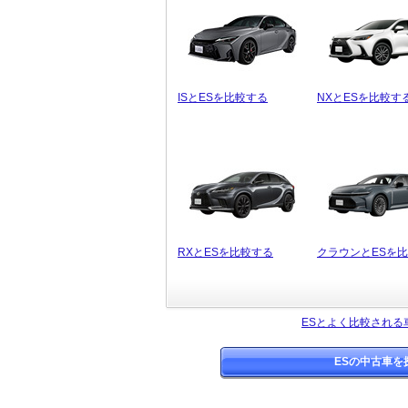
ISとESを比較する
NXとESを比較す
RXとESを比較する
クラウンとESを
ESとよく比較される
ESの中古車を