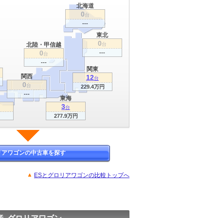
北海道
0
台
---
東北
0
北陸・甲信越
台
0
---
台
---
関東
関西
12
台
0
台
229.4万円
---
東海
3
台
277.9万円
リアワゴンの中古車を探す
ESとグロリアワゴンの比較トップへ