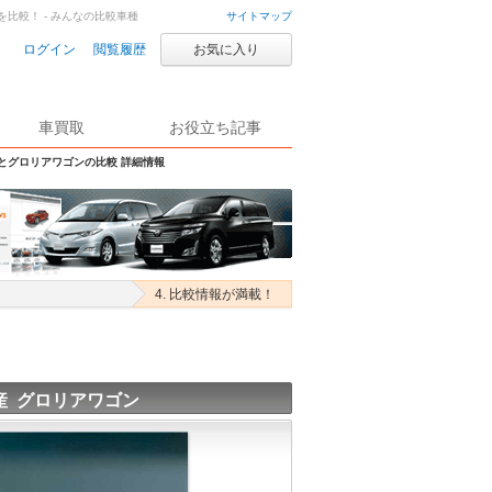
を比較！ - みんなの比較車種
サイトマップ
ログイン
閲覧履歴
お気に入り
車買取
お役立ち記事
Sとグロリアワゴンの比較 詳細情報
4. 比較情報が満載！
産 グロリアワゴン