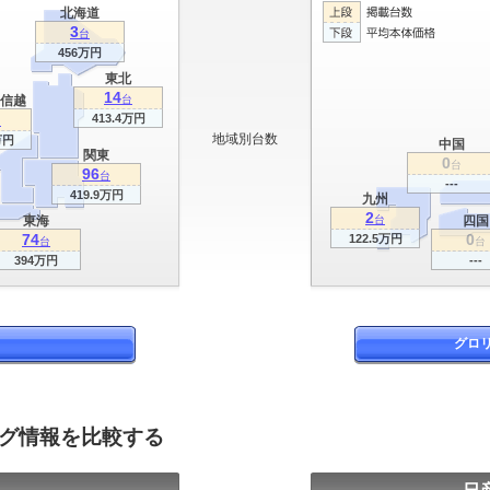
北海道
3
台
456万円
東北
14
信越
台
413.4万円
台
地域別台数
万円
中国
関東
0
台
96
台
---
419.9万円
九州
2
東海
台
四国
74
0
122.5万円
台
台
394万円
---
グロ
ログ情報を比較する