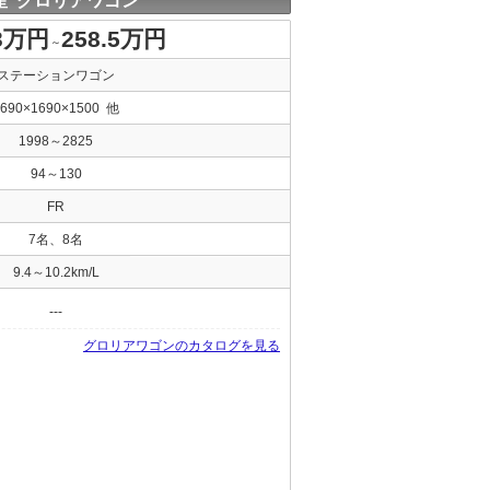
産 グロリアワゴン
.3万円
258.5万円
～
ステーションワゴン
4690×1690×1500 他
1998～2825
94～130
FR
7名、8名
9.4～10.2km/L
---
グロリアワゴンのカタログを見る