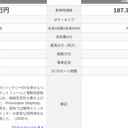
日
0万円
187
新車時価格
ボディタイプ
他
全長x全幅x全高(mm)
排気量(cc)
最高出力（馬力）
駆動方式
乗車定員
10.15モード燃費
VとバッテリーEVを併せもつ
ラットフォームと電動化技術
られ、操縦安定性も磨き上げ
cative Simplicity」
解説
両立。室内では物理スイッチ
イッチ」や多彩な照明演出を
た。（2026.6）
ESのカタログを見る