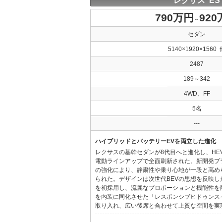
レクサス ES
790万円
92
～
セダン
5140×1920×1560 
2487
189～342
4WD、FF
5名
---
ハイブリッドとバッテリーEVを両立した進化
レクサスの基幹セダンが8代目へと進化し、HE
電動ラインアップで全面刷新された。新開発プ
の強化により、静粛性や乗り心地が一段と高め
られた。デザインは次世代BEVの思想を反映した「Provo
を初採用し、流麗なプロポーションと機能性を
を内装に同化させた「レスポンシブヒドゥンス
取り入れ、広い後席と合わせて上質な空間を実現し