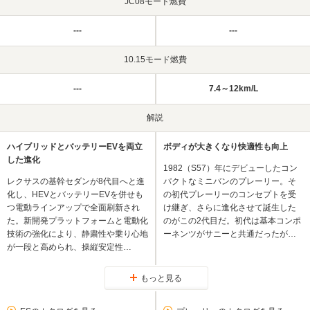
JC08モード燃費
---
---
10.15モード燃費
---
7.4～12km/L
解説
ハイブリッドとバッテリーEVを両立
ボディが大きくなり快適性も向上
した進化
1982（S57）年にデビューしたコン
レクサスの基幹セダンが8代目へと進
パクトなミニバンのプレーリー。そ
化し、HEVとバッテリーEVを併せも
の初代プレーリーのコンセプトを受
つ電動ラインアップで全面刷新され
け継ぎ、さらに進化させて誕生した
た。新開発プラットフォームと電動化
のがこの2代目だ。初代は基本コンポ
技術の強化により、静粛性や乗り心地
ーネンツがサニーと共通だったが…
が一段と高められ、操縦安定性…
もっと見る