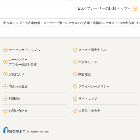
ESとプレーリーの比較トップへ
中古車トップ
中古車検索：メーカー一覧
レクサスの中古車
全国のレクサス
ESの中古車
E
カーセンサートップへ
メーカー認定中古車
カーセンサー
中古車リース
アフター保証対象車
お気に入り
閲覧履歴
問合わせ履歴
プライバシーポリシー
利用規約
サイトマップ
お問い合わせ
車買取・車査定