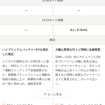
JC08モード燃費
---
---
10.15モード燃費
---
8.2～9.7km/L
解説
ハイブリッドとバッテリーEVを両立
大幅な変更を行うと同時に名称変更
した進化
1988（Ｓ63）年にデビューした2代
レクサスの基幹セダンが8代目へと進
目プレーリーに大幅に改良を加え、
化し、HEVとバッテリーEVを併せも
ビッグマイナーチェンジ。ボディの
つ電動ラインアップで全面刷新され
外板をはじめインパネなど内装も一
た。新開発プラットフォームと電動化
新すると同時に名称もプレーリージ
技術の強化により、静粛性や乗り心地
ョイに変更された。グレードはシ
が一段と高められ、操縦安定性…
ン…
もっと見る