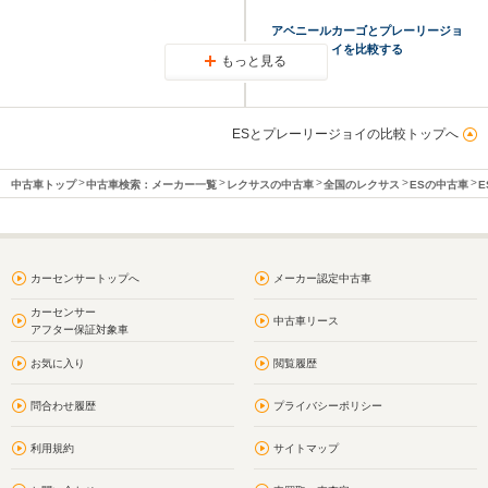
アベニールカーゴとプレーリージョ
イを比較する
もっと見る
ESとプレーリージョイの比較トップへ
中古車トップ
中古車検索：メーカー一覧
レクサスの中古車
全国のレクサス
ESの中古車
E
カーセンサートップへ
メーカー認定中古車
カーセンサー
中古車リース
アフター保証対象車
お気に入り
閲覧履歴
問合わせ履歴
プライバシーポリシー
利用規約
サイトマップ