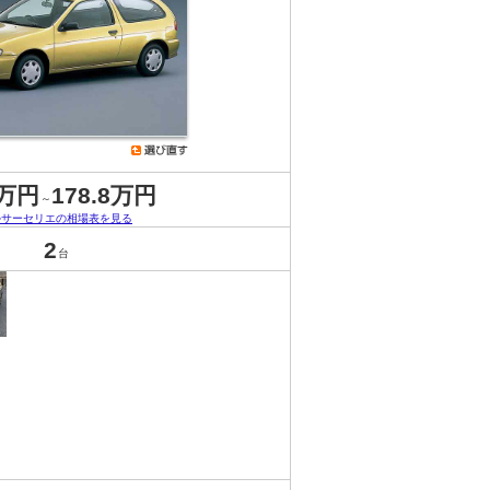
8万円
178.8万円
～
ルサーセリエの相場表を見る
2
台