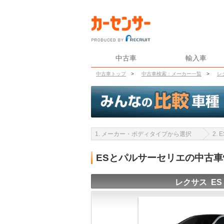
中古車
輸入車
中古車トップ
>
中古車検索：メーカー一覧
>
レ
1. メーカー・ボディタイプから選択
2.
ESとパルサーセリエの中古
レクサス ES