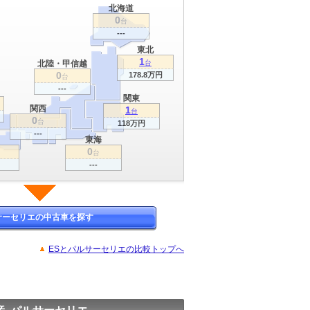
北海道
0
台
---
東北
1
北陸・甲信越
台
0
178.8万円
台
---
関東
関西
1
台
0
台
118万円
---
東海
0
台
---
サーセリエの中古車を探す
ESとパルサーセリエの比較トップへ