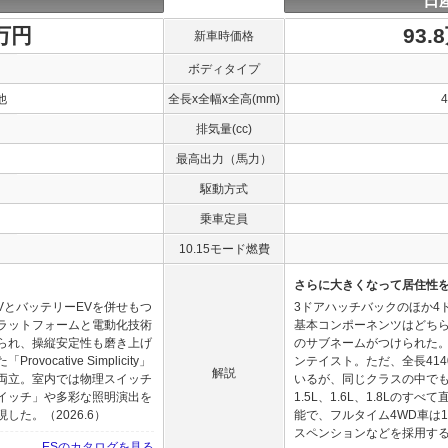
日
0万円
93.
新車時価格
ボディタイプ
他
全長x全幅x全高(mm)
排気量(cc)
最高出力（馬力）
駆動方式
乗車定員
10.15モード燃費
さらに大きくなって居住性
VとバッテリーEVを併せもつ
3ドアハッチバックのほか4
ラットフォームと電動化技術
基本コンポーネンツはどち
られ、操縦安定性も磨き上げ
のサブネームがつけられた
cative Simplicity」
ンテイスト。ただ、全長414
解説
両立。室内では物理スイッチ
いるが、同じクラスの中で
イッチ」や多彩な照明演出を
1.5L、1.6L、1.8Lのす
た。（2026.6）
能で、フルタイム4WD車は1.
スペンションなどを採用する。
ESのカタログを見る