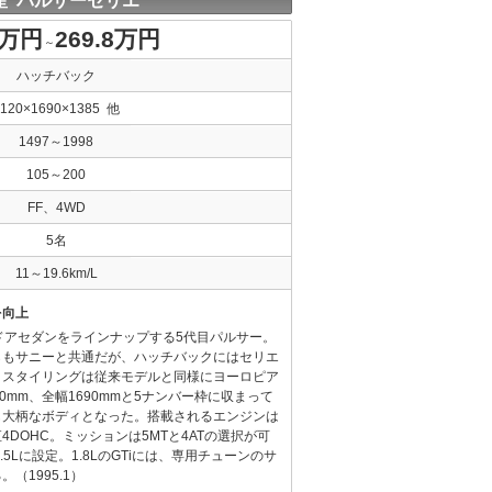
産 パルサーセリエ
8万円
269.8万円
～
ハッチバック
4120×1690×1385 他
1497～1998
105～200
FF、4WD
5名
11～19.6km/L
を向上
ドアセダンをラインナップする5代目パルサー。
らもサニーと共通だが、ハッチバックにはセリエ
。スタイリングは従来モデルと同様にヨーロピア
0mm、全幅1690mmと5ナンバー枠に収まって
も大柄なボディとなった。搭載されるエンジンは
べて直4DOHC。ミッションは5MTと4ATの選択が可
5Lに設定。1.8LのGTiには、専用チューンのサ
（1995.1）