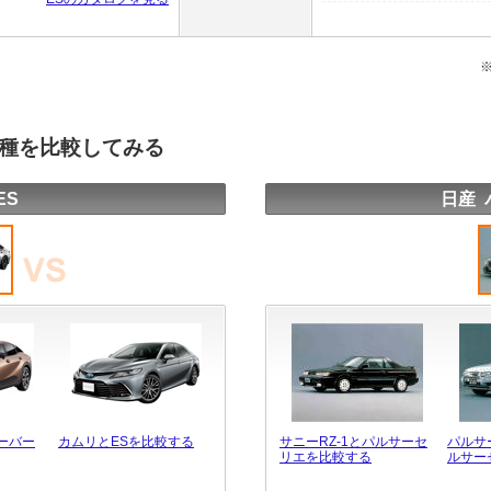
車種を比較してみる
ES
日産 
ーバー
カムリとESを比較する
サニーRZ-1とパルサーセ
パルサ
リエを比較する
ルサー