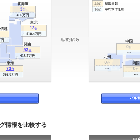
北海道
3
台
456万円
東北
13
信越
台
410.4万円
台
地域別台数
万円
中国
関東
0
台
93
台
---
418.7万円
九州
0
東海
台
四国
73
0
---
台
台
392.8万円
---
パル
ログ情報を比較する