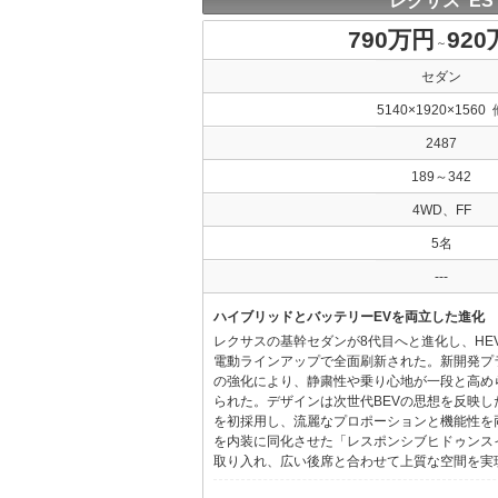
レクサス ES
790万円
92
～
セダン
5140×1920×1560 
2487
189～342
4WD、FF
5名
---
ハイブリッドとバッテリーEVを両立した進化
レクサスの基幹セダンが8代目へと進化し、HE
電動ラインアップで全面刷新された。新開発プ
の強化により、静粛性や乗り心地が一段と高め
られた。デザインは次世代BEVの思想を反映した「Provo
を初採用し、流麗なプロポーションと機能性を
を内装に同化させた「レスポンシブヒドゥンス
取り入れ、広い後席と合わせて上質な空間を実現し