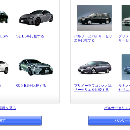
ESを
ISとESを比較する
パルサーとパルサーセリ
プリメ
エを比較する
サーセ
る
RCとESを比較する
プリメーラワゴンとパル
ルキノ
サーセリエを比較する
セリエ
車種を見る
パルサーセリエ
探す
パルサー