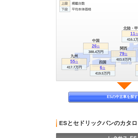
北陸・甲
11
416.1
中国
26
台
関西
388.4万円
79
台
九州
403.9万円
55
台
四国
6
417.7万円
台
419.5万円
ESの中古車を探す
ESとセドリックバンのカタ