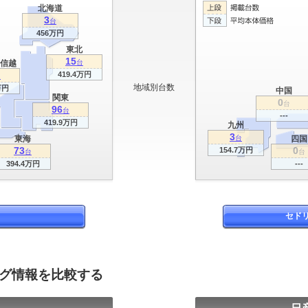
北海道
3
台
456万円
東北
15
信越
台
419.4万円
台
地域別台数
万円
中国
関東
0
台
96
台
---
419.9万円
九州
3
東海
台
四国
73
0
154.7万円
台
台
394.4万円
---
セド
ログ情報を比較する