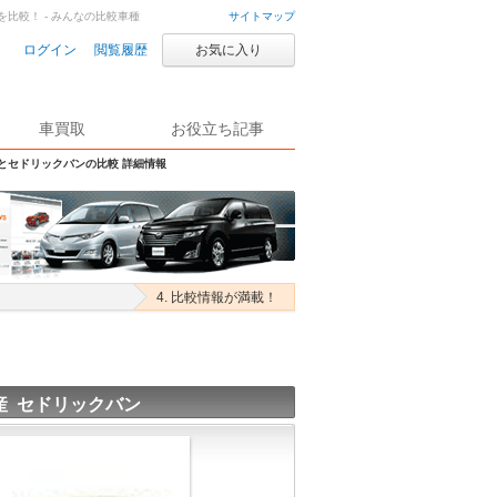
を比較！ - みんなの比較車種
サイトマップ
ログイン
閲覧履歴
お気に入り
車買取
お役立ち記事
Sとセドリックバンの比較 詳細情報
4. 比較情報が満載！
産 セドリックバン