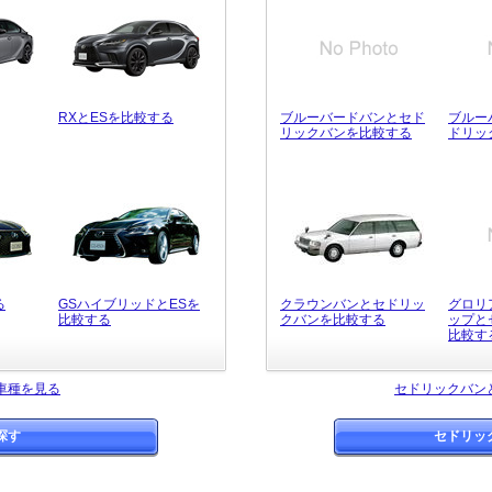
RXとESを比較する
ブルーバードバンとセド
ブルー
リックバンを比較する
ドリッ
る
GSハイブリッドとESを
クラウンバンとセドリッ
グロリ
比較する
クバンを比較する
ップと
比較す
車種を見る
セドリックバン
探す
セドリッ