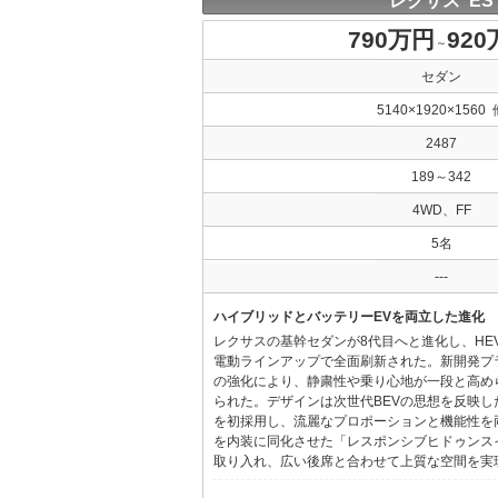
レクサス ES
790万円
92
～
セダン
5140×1920×1560 
2487
189～342
4WD、FF
5名
---
ハイブリッドとバッテリーEVを両立した進化
レクサスの基幹セダンが8代目へと進化し、HE
電動ラインアップで全面刷新された。新開発プ
の強化により、静粛性や乗り心地が一段と高め
られた。デザインは次世代BEVの思想を反映した「Provo
を初採用し、流麗なプロポーションと機能性を
を内装に同化させた「レスポンシブヒドゥンス
取り入れ、広い後席と合わせて上質な空間を実現し