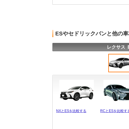
ESやセドリックバンと他の
レクサス 
NXとESを比較する
RCとESを比較す