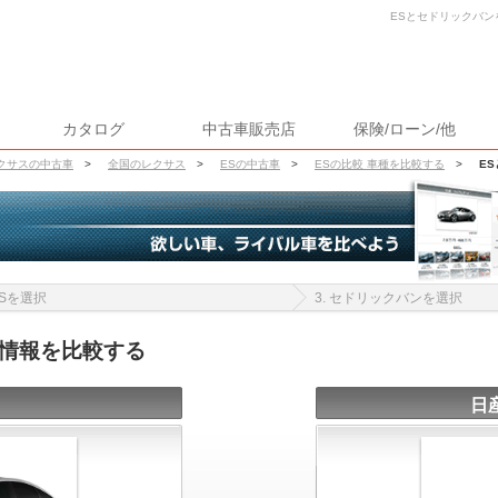
ESとセドリックバン
カタログ
中古車販売店
保険/ローン/他
クサスの中古車
>
全国のレクサス
>
ESの中古車
>
ESの比較 車種を比較する
>
E
 ESを選択
3. セドリックバンを選択
車情報を比較する
日