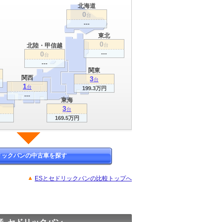
北海道
0
台
---
東北
0
北陸・甲信越
台
0
---
台
---
関東
関西
3
台
1
台
199.3万円
---
東海
3
台
169.5万円
リックバンの中古車を探す
ESとセドリックバンの比較トップへ