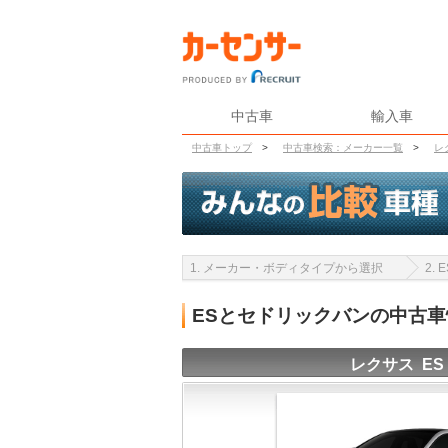
中古車
輸入車
中古車トップ
>
中古車検索：メーカー一覧
>
レ
1. メーカー・ボディタイプから選択
2.
ESとセドリックバンの中古
レクサス ES