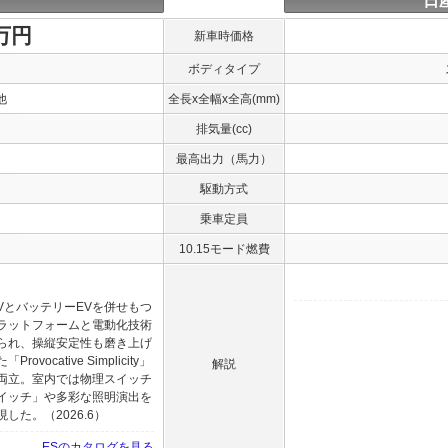
日
0万円
新車時価格
ボディタイプ
他
全長x全幅x全高(mm)
排気量(cc)
最高出力（馬力）
駆動方式
乗車定員
10.15モード燃費
VとバッテリーEVを併せもつ
ラットフォームと電動化技術
られ、操縦安定性も磨き上げ
cative Simplicity」
解説
両立。室内では物理スイッチ
イッチ」や多彩な照明演出を
た。（2026.6）
ESのカタログを見る