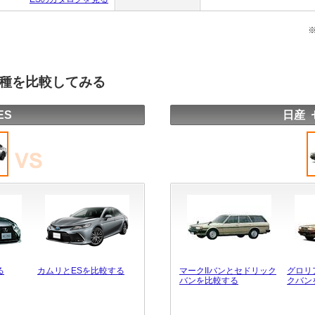
車種を比較してみる
ES
日産 
る
カムリとESを比較する
マークIIバンとセドリック
グロリ
バンを比較する
クバン