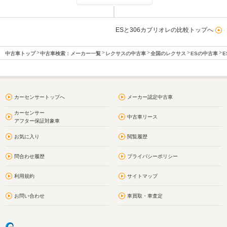
ESと306カブリオレの比較トップへ
中古車トップ
中古車検索：メーカー一覧
レクサスの中古車
全国のレクサス
ESの中古車
E
カーセンサートップへ
メーカー認定中古車
カーセンサー
中古車リース
アフター保証対象車
お気に入り
閲覧履歴
問合わせ履歴
プライバシーポリシー
利用規約
サイトマップ
お問い合わせ
車買取・車査定