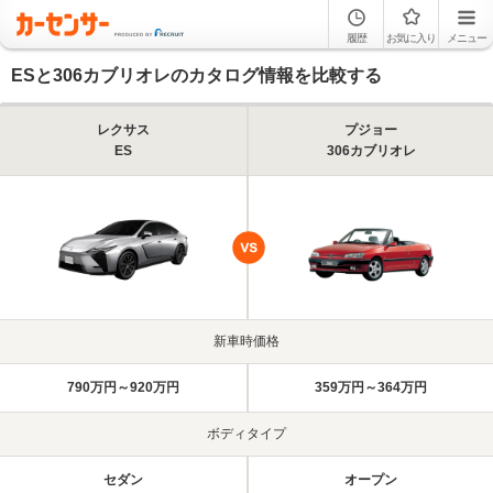
履歴
お気に入り
メニュー
ESと306カブリオレのカタログ情報を比較する
レクサス
プジョー
ES
306カブリオレ
新車時価格
790万円～920万円
359万円～364万円
ボディタイプ
セダン
オープン