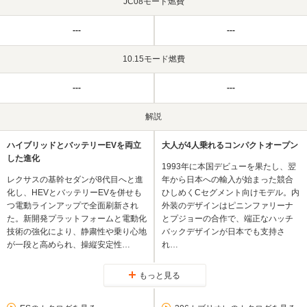
JC08モード燃費
---
---
10.15モード燃費
---
---
解説
ハイブリッドとバッテリーEVを両立
大人が4人乗れるコンパクトオープン
した進化
1993年に本国デビューを果たし、翌
レクサスの基幹セダンが8代目へと進
年から日本への輸入が始まった競合
化し、HEVとバッテリーEVを併せも
ひしめくCセグメント向けモデル。内
つ電動ラインアップで全面刷新され
外装のデザインはピニンファリーナ
た。新開発プラットフォームと電動化
とプジョーの合作で、端正なハッチ
技術の強化により、静粛性や乗り心地
バックデザインが日本でも支持さ
が一段と高められ、操縦安定性…
れ…
もっと見る