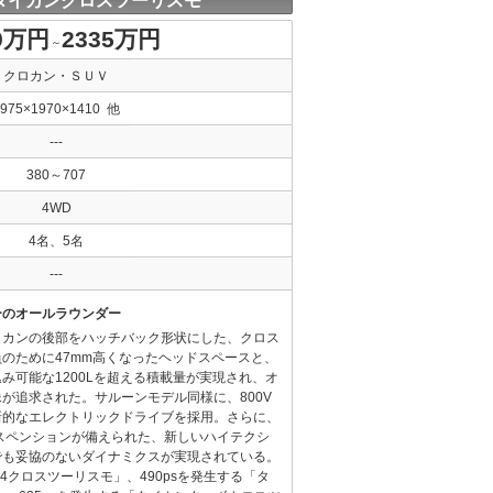
タイカンクロスツーリスモ
9万円
2335万円
～
クロカン・ＳＵＶ
4975×1970×1410 他
---
380～707
4WD
4名、5名
---
ーのオールラウンダー
イカンの後部をハッチバック形状にした、クロス
のために47mm高くなったヘッドスペースと、
み可能な1200Lを超える積載量が実現され、オ
が追求された。サルーンモデル同様に、800V
新的なエレクトリックドライブを採用。さらに、
スペンションが備えられた、新しいハイテクシ
でも妥協のないダイナミクスが実現されている。
ン4クロスツーリスモ」、490psを発生する「タ