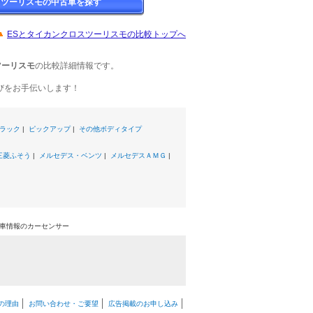
スツーリスモの中古車を探す
ESとタイカンクロスツーリスモの比較トップへ
ツーリスモ
の比較詳細情報です。
びをお手伝いします！
ラック
|
ピックアップ
|
その他ボディタイプ
三菱ふそう
|
メルセデス・ベンツ
|
メルセデスＡＭＧ
|
古車情報のカーセンサー
の理由
お問い合わせ・ご要望
広告掲載のお申し込み