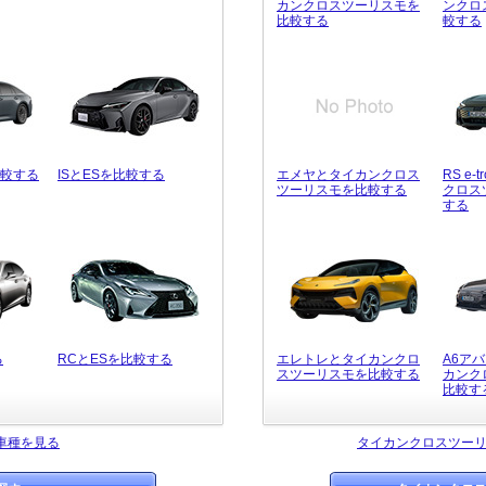
カンクロスツーリスモを
ンクロ
比較する
較する
比較する
ISとESを比較する
エメヤとタイカンクロス
RS e-
ツーリスモを比較する
クロス
する
る
RCとESを比較する
エレトレとタイカンクロ
A6アバ
スツーリスモを比較する
カンク
比較す
車種を見る
タイカンクロスツー