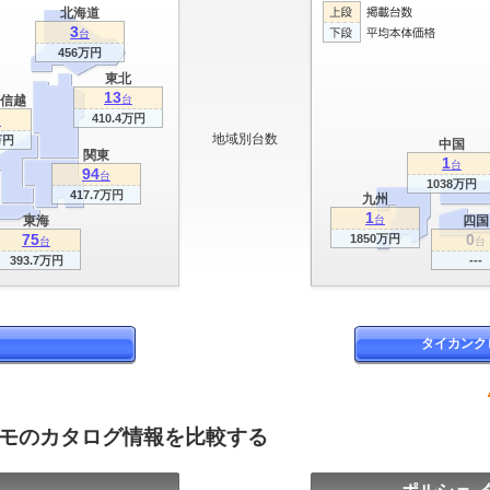
北海道
3
台
456万円
東北
13
信越
台
410.4万円
台
地域別台数
万円
中国
関東
1
台
94
台
1038万円
417.7万円
九州
1
東海
台
四国
75
0
1850万円
台
台
393.7万円
---
タイカンク
スモのカタログ情報を比較する