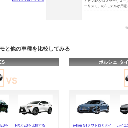
イカン4Sクロスツーリスモ
ーリスモ」の3モデルが用意さ
スモと他の車種を比較してみる
ES
ポルシェ タ
ESを
NXとESを比較する
e-tron GTクワトロとタイ
カイエ