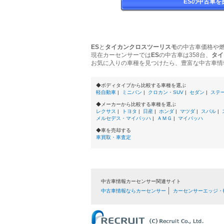
ESの中古車を
ES
と
タイカンクロスツーリスモ
の中古車価格や
現在カーセンサーでは
ES
の中古車は358台、
タイ
お気に入りの車種を見つけたら、豊富な中古車情
◆ボディタイプから比較する車種を選ぶ
軽自動車
|
ミニバン
|
クロカン・SUV
|
セダン
|
ステ
◆メーカーから比較する車種を選ぶ
レクサス
|
トヨタ
|
日産
|
ホンダ
|
マツダ
|
スバル
|
メルセデス・マイバッハ
|
ＡＭＧ
|
マイバッハ
◆車を売却する
車買取・車査定
中古車情報カーセンサー関連サイト
中古車情報ならカーセンサー
カーセンサーエッジ・