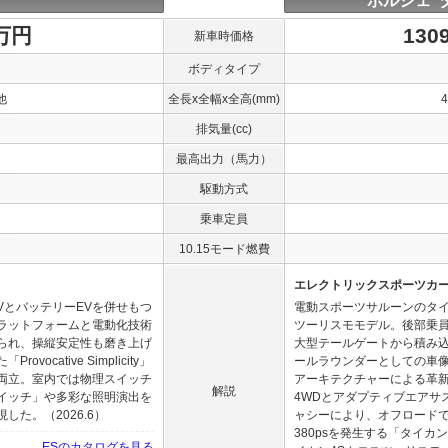
ポルシェ 
0万円
130
新車時価格
ボディタイプ
他
全長x全幅x全高(mm)
排気量(cc)
最高出力（馬力）
駆動方式
乗車定員
10.15モード燃費
エレクトリックスポーツカ
VとバッテリーEVを併せもつ
電動スポーツサルーンのタ
ラットフォームと電動化技術
ツーリスモモデル。後部乗員
られ、操縦安定性も磨き上げ
大型テールゲートから積み込
cative Simplicity」
ールラウンダーとしての車像
両立。室内では物理スイッチ
アーキテクチャーによる革
解説
イッチ」や多彩な照明演出を
4WDとアダプティブエアサ
た。（2026.6）
ャシーにより、オフロード
380psを発生する「タイカ
ESのカタログを見る