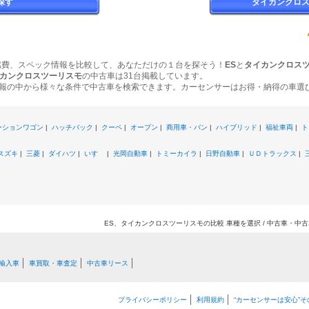
探す
タイカンクロ
燃費、スペック情報を比較して、あなただけの１台を探そう！
ES
と
タイカンクロス
カンクロスツーリスモ
の中古車は31台掲載しています。
報の中から様々な条件で中古車を検索できます。カーセンサーはお得・納得の車選
ーションワゴン
|
ハッチバック
|
クーペ
|
オープン
|
商用車・バン
|
ハイブリッド
|
福祉車両
|
ト
スズキ
|
三菱
|
ダイハツ
|
いすゞ
|
光岡自動車
|
トミーカイラ
|
日野自動車
|
ＵＤトラックス
|
ES、タイカンクロスツーリスモの比較 車種を選択 / 中古車・中
輸入車
車買取・車査定
中古車リース
プライバシーポリシー
利用規約
“カーセンサーは安心”そ