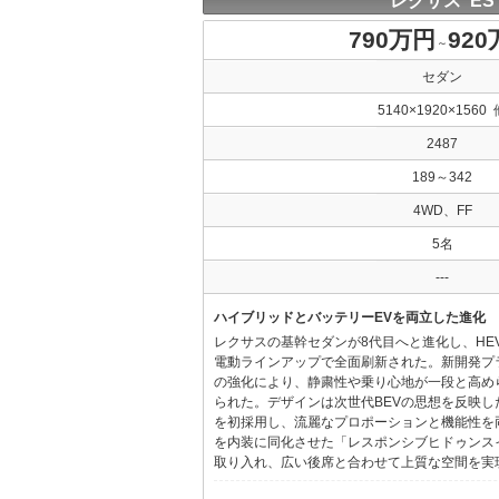
レクサス ES
790万円
92
～
セダン
5140×1920×1560 
2487
189～342
4WD、FF
5名
---
ハイブリッドとバッテリーEVを両立した進化
レクサスの基幹セダンが8代目へと進化し、HE
電動ラインアップで全面刷新された。新開発プ
の強化により、静粛性や乗り心地が一段と高め
られた。デザインは次世代BEVの思想を反映した「Provo
を初採用し、流麗なプロポーションと機能性を
を内装に同化させた「レスポンシブヒドゥンス
取り入れ、広い後席と合わせて上質な空間を実現し