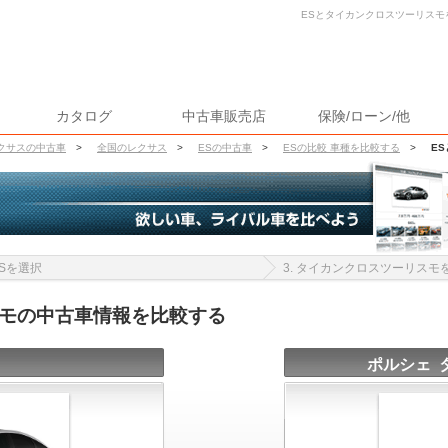
ESとタイカンクロスツーリスモを
カタログ
中古車販売店
保険/ローン/他
クサスの中古車
>
全国のレクサス
>
ESの中古車
>
ESの比較 車種を比較する
>
E
 ESを選択
3. タイカンクロスツーリスモ
スモの中古車情報を比較する
ポルシェ 