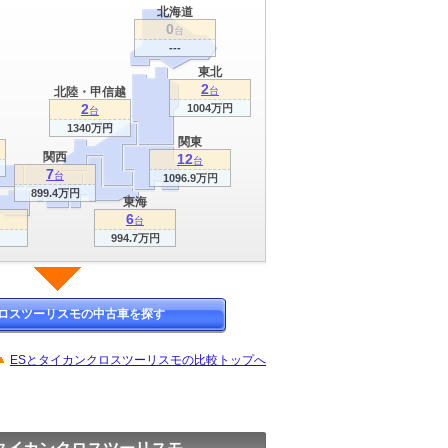
北海道
0
台
---
東北
2
北陸・甲信越
台
2
1004万円
台
1340万円
関東
関西
12
台
7
台
1096.9万円
899.4万円
東海
6
台
994.7万円
ロスツーリスモの中古車を探す
ESとタイカンクロスツーリスモの比較トップへ