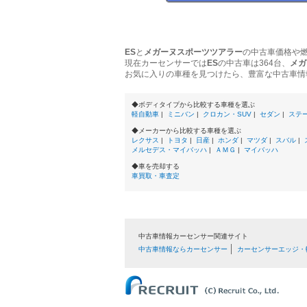
ES
と
メガーヌスポーツツアラー
の中古車価格や
現在カーセンサーでは
ES
の中古車は364台、
メガ
お気に入りの車種を見つけたら、豊富な中古車情
◆ボディタイプから比較する車種を選ぶ
軽自動車
|
ミニバン
|
クロカン・SUV
|
セダン
|
ステ
◆メーカーから比較する車種を選ぶ
レクサス
|
トヨタ
|
日産
|
ホンダ
|
マツダ
|
スバル
|
メルセデス・マイバッハ
|
ＡＭＧ
|
マイバッハ
◆車を売却する
車買取・車査定
中古車情報カーセンサー関連サイト
中古車情報ならカーセンサー
カーセンサーエッジ・