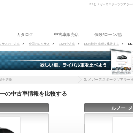
ESとメガーヌスポーツツアラーを
カタログ
中古車販売店
保険/ローン/他
クサスの中古車
>
全国のレクサス
>
ESの中古車
>
ESの比較 車種を比較する
>
E
 ESを選択
3. メガーヌスポーツツアラー
ラーの中古車情報を比較する
ルノー 