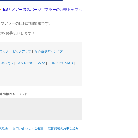
ESとメガーヌスポーツツアラーの比較トップへ
ツツアラー
の比較詳細情報です。
びをお手伝いします！
ラック
|
ピックアップ
|
その他ボディタイプ
三菱ふそう
|
メルセデス・ベンツ
|
メルセデスＡＭＧ
|
古車情報のカーセンサー
の理由
お問い合わせ・ご要望
広告掲載のお申し込み