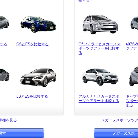
較する
較する
GSとESを比較する
C5ツアラーとメガーヌス
407
ポーツツアラーを比較す
ツツア
る
LSとESを比較する
アルカナとメガーヌスポ
キャプ
ーツツアラーを比較する
スポー
する
車種を見る
メガーヌスポーツツ
探す
メガーヌスポ