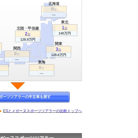
北海道
0
台
---
東北
1
北陸・甲信越
台
2
140万円
台
128.9万円
関東
関西
3
台
0
台
128.6万円
---
東海
0
台
---
ポーツツアラーの中古車を探す
ESとメガーヌスポーツツアラーの比較トップへ