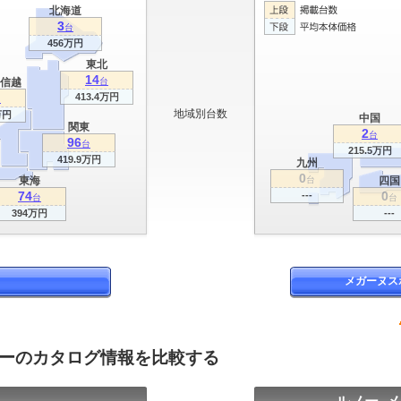
北海道
3
台
456万円
東北
14
信越
台
413.4万円
台
地域別台数
万円
中国
関東
2
台
96
台
215.5万円
419.9万円
九州
0
東海
台
四国
74
0
---
台
台
394万円
---
メガーヌス
ラーのカタログ情報を比較する