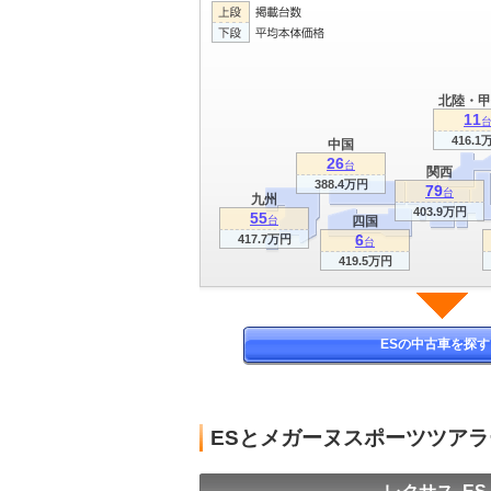
北陸・甲
11
416.1
中国
26
台
関西
388.4万円
79
台
九州
403.9万円
55
台
四国
6
417.7万円
台
419.5万円
ESの中古車を探す
ESとメガーヌスポーツツア