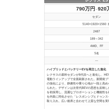
レクサス ES
790万円
92
～
セダン
5140×1920×1560 
2487
189～342
4WD、FF
5名
---
ハイブリッドとバッテリーEVを両立した進化
レクサスの基幹セダンが8代目へと進化し、HE
電動ラインアップで全面刷新された。新開発プ
の強化により、静粛性や乗り心地が一段と高め
られた。デザインは次世代BEVの思想を反映した「Provo
を初採用し、流麗なプロポーションと機能性を
を内装に同化させた「レスポンシブヒドゥンス
取り入れ、広い後席と合わせて上質な空間を実現し