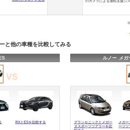
のカメラによる運転支援システ
ラーと他の車種を比較してみる
ES
ルノー メガ
る
RXとESを比較する
グランセニックとメガー
メガー
ヌスポーツツアラーを比
ーツツ