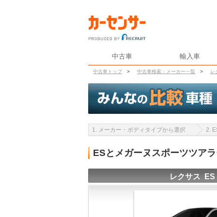
中古車
輸入車
中古車トップ
>
中古車検索：メーカー一覧
>
レ
1. メーカー・ボディタイプから選択
2.
ESとメガーヌスポーツツア
レクサス ES