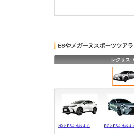
ESやメガーヌスポーツツア
レクサス 
NXとESを比較する
RCとESを比較す