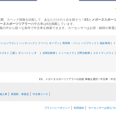
燃費、スペック情報を比較して、あなただけの１台を探そう！
ES
と
メガーヌスポー
ーヌスポーツツアラー
の中古車は8台掲載しています。
報の中から様々な条件で中古車を検索できます。カーセンサーはお得・納得の車選
ーションワゴン
|
ハッチバック
|
クーペ
|
オープン
|
商用車・バン
|
ハイブリッド
|
福祉車両
|
ト
スズキ
|
三菱
|
ダイハツ
|
いすゞ
|
光岡自動車
|
トミーカイラ
|
日野自動車
|
ＵＤトラックス
|
ES、メガーヌスポーツツアラーの比較 車種を選択 / 中古車・中
輸入車
車買取・車査定
中古車リース
プライバシーポリシー
利用規約
“カーセンサーは安心”そ