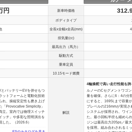
ルノー 
0万円
312
新車時価格
ボディタイプ
他
全長x全幅x全高(mm)
排気量(cc)
最高出力（馬力）
駆動方式
乗車定員
10.15モード燃費
4輪操舵で高い走行性能を誇
VとバッテリーEVを併せもつ
ルノーのCセグメントワゴン
ラットフォームと電動化技術
量を確保。さらに6：4の分
られ、操縦安定性も磨き上げ
にすると、1695Lまで容
cative Simplicity」
プレベルの216mmが実現
両立。室内では物理スイッチ
システムが採用され、ワイ
解説
イッチ」や多彩な照明演出を
た。最小回転半径も縮めら
た。（2026.6）
ジンは最高出力205ps／最大
を採用。組み合わされるミッ
ESのカタログを見る