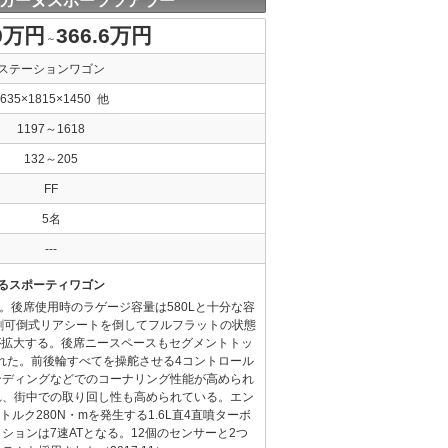
メガーヌスポーツツアラー
.9万円
366.6万円
～
ステーションワゴン
4635×1815×1450 他
1197～1618
132～205
FF
5名
---
るスポーティワゴン
。後席使用時のラゲージ容量は580Lと十分な容
割可倒式リアシートを倒してフルフラットの状態
量が拡大する。後席ニースペースもセグメントトッ
された。前後輪すべてを操舵させる4コントロール
ンディングなどでのコーナリング性能が高められ
れ、街中での取り回し性も高められている。エン
トルク280N・mを発生する1.6L直4直噴ターボ
ションは7速ATとなる。12個のセンサーと2つ