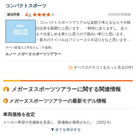
コンパクトスポーツ
4
総合評価
2018/03/30投稿
点
・コンパクトスポーツでリアルな金額で考えるなら十分検
討出来る範囲だと思います。 ・軽快に走りますし、走り
も十分楽しめる車だと思うので面白い車だと思います。
・最大のライバルはプジョー３０８辺りかなと思います。
ゴルフだとGTI、Aクラスなら250になりますので価格帯
チーバ君加入２年目さん
（千葉県）
が少し違う気がします。
ルノー メガーヌスポーツツアラー
すべてのクチコミをもっと見る(1件)
メガーヌスポーツツアラーに関する関連情報
メガーヌスポーツツアラーの最新モデル情報
車両価格を改定
メーカー希望小売価格を見直し、新価格が適用された。（2022.4）
全てを表示する