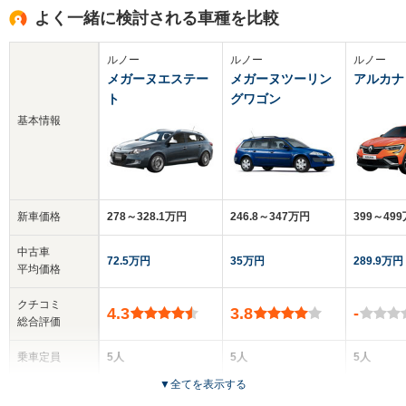
よく一緒に検討される車種を比較
ルノー
ルノー
ルノー
メガーヌエステー
メガーヌツーリン
アルカナ
ト
グワゴン
基本情報
新車価格
278～328.1万円
246.8～347万円
399～49
中古車
72.5万円
35万円
289.9万円
平均価格
クチコミ
4.3
3.8
-
総合評価
乗車定員
5人
5人
5人
▼
全てを表示する
ドア数
5ドア
5ドア
5ドア