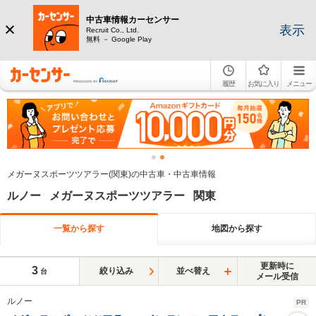
中古車情報カーセンサー
表示
Recruit Co., Ltd.
無料 － Google Play
履歴
お気に入り
メニュー
メガーヌスポーツツアラー(関東)の中古車・中古車情報
ルノー メガーヌスポーツツアラー 関東
一覧から探す
地図から探す
更新時に
3
絞り込み
並べ替え
台
メール受信
ルノー
PR