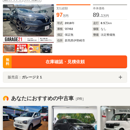
支払総額
本体価格
97
89.
1
万円
万円
年式
2018
年
走行
8.5
万km
車検
'27/02
修復
なし
保証
保証無
整備
法定整備無
住所
群馬県伊勢崎市
無
在庫確認・見積依頼
料
販売店：
ガレージ２１
あなたにおすすめの中古車
［PR］