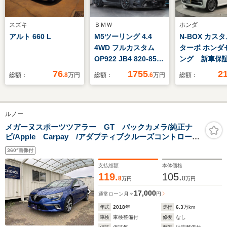
スズキ
ＢＭＷ
ホンダ
アルト 660 L
M5ツーリング 4.4
N-BOX カスタ
4WD フルカスタム
ターボ ホンダ
OP922 JB4 820-850
ング 新車保
馬力 ドライカーボン
禁煙 当社デ
76
1755
2
総額：
.8
万円
総額：
.6
万円
総額：
エアロ ドライカーボ
ナビ Rカメラ
ンエンジンカバー ド
オーディオ 
ライカーボンステアリ
DVD TV 
ルノー
ングトリム&パドルシ
LEDライト 
フト ドライカーボン
ーター 両側
メガーヌスポーツツアラー GT バックカメラ/純正ナ
ビ/Apple Carpay /アダプティブクルーズコントロール/
エアインテークシステ
イドドア パ
レーンキープアシスト/シートヒーター/前後センサー/LED
ム Bowers ソフィス
センサー スマ
360°画像付
ライト/ETC
トグレー
ー
支払総額
本体価格
119.
105.
8
0
万円
万円
17,000
通常ローン
月々
円
年式
2018
年
走行
6.3
万km
車検
車検整備付
修復
なし