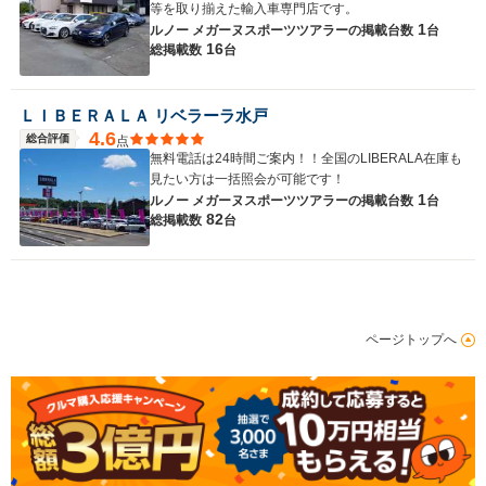
等を取り揃えた輸入車専門店です。
1
ルノー メガーヌスポーツツアラーの
掲載台数
台
16
総掲載数
台
ＬＩＢＥＲＡＬＡ リベラーラ水戸
4.6
総合評価
点
無料電話は24時間ご案内！！全国のLIBERALA在庫も
見たい方は一括照会が可能です！
1
ルノー メガーヌスポーツツアラーの
掲載台数
台
82
総掲載数
台
ページトップへ