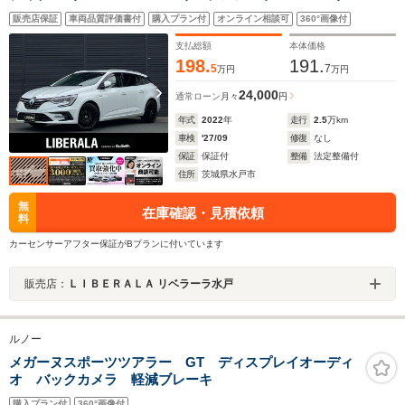
ビューカメラ パークセンサー ディスプレイオーディ
販売店保証
車両品質評価書付
購入プラン付
オンライン相談可
360°画像付
オ CarPlay BT USB 半革 シートヒーター LED
ヘッドライト ETC2.0 前後ドラレコ 禁煙車
支払総額
本体価格
198.
191.
5
7
万円
万円
24,000
通常ローン
月々
円
年式
2022
年
走行
2.5
万km
車検
'27/09
修復
なし
保証
保証付
整備
法定整備付
住所
茨城県水戸市
無
在庫確認・見積依頼
料
カーセンサーアフター保証がBプランに付いています
販売店：
ＬＩＢＥＲＡＬＡ リベラーラ水戸
ルノー
メガーヌスポーツツアラー GT ディスプレイオーディ
オ バックカメラ 軽減ブレーキ
購入プラン付
360°画像付