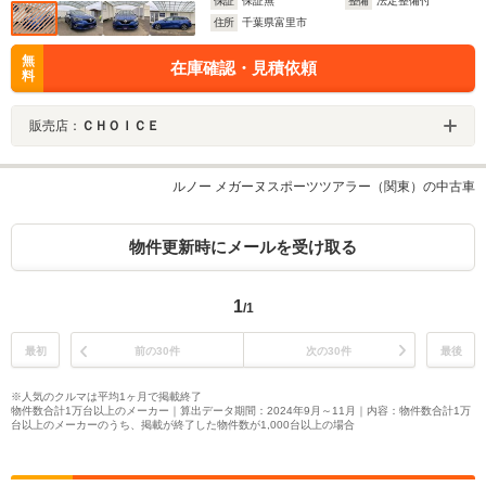
保証
保証無
整備
法定整備付
住所
千葉県富里市
無
在庫確認・見積依頼
料
販売店：
ＣＨＯＩＣＥ
ルノー メガーヌスポーツツアラー（関東）の中古車
物件更新時にメールを受け取る
1
/1
最初
前の30件
次の30件
最後
※人気のクルマは平均1ヶ月で掲載終了
物件数合計1万台以上のメーカー｜算出データ期間：2024年9月～11月｜内容：物件数合計1万
台以上のメーカーのうち、掲載が終了した物件数が1,000台以上の場合