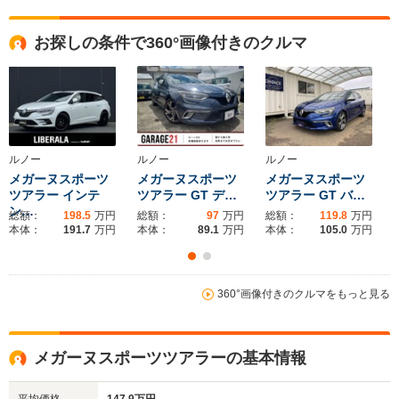
全高
全高
全
お探しの条件で360°画像付きのクルマ
1.49m
1.51m
1.
全幅
全幅
全
サイズ
1.81m
1.78m
1.
全長
全長
(全長x全幅x全高)
4.57m
4.51m～4.52m
4.
ルノー
ルノー
ルノー
メガーヌスポーツ
メガーヌスポーツ
メガーヌスポーツ
ツアラー インテ
ツアラー GT デ…
ツアラー GT バ…
ン…
総額：
198.5
万円
総額：
97
万円
総額：
119.8
万円
ホイールベース
ホイールベース
ホイー
本体：
191.7
万円
本体：
89.1
万円
本体：
105.0
万円
-m
-m
17.0～22.
└市街地:1
360°画像付きのクルマをもっと見る
19.6km/L
WLTCモード
-
-
└郊外:16.
燃費
24.1km/L
メガーヌスポーツツアラーの基本情報
└高速道路:
23.5km/L