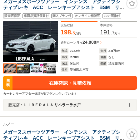
メガーヌスポーツツアラー インテンス アクティブシ
ティブレ-キ ACC レーンキープアシスト BSM リア
ビューカメラ パークセンサー ディスプレイオーディ
販売店保証
車両品質評価書付
購入プラン付
オンライン相談可
360°画像付
オ CarPlay BT USB 半革 シートヒーター LED
ヘッドライト ETC2.0 前後ドラレコ 禁煙車
支払総額
本体価格
198.
191.
5
7
万円
万円
24,000
通常ローン
月々
円
年式
2022
年
走行
2.5
万km
車検
'27/09
修復
なし
保証
保証付
整備
法定整備付
住所
茨城県水戸市
無
在庫確認・見積依頼
料
カーセンサーアフター保証がBプランに付いています
販売店：
ＬＩＢＥＲＡＬＡ リベラーラ水戸
ルノー
メガーヌスポーツツアラー インテンス アクティブシ
ティブレ-キ ACC レーンキープアシスト BSM リア