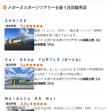
メガーヌスポーツツアラーを扱う注目販売店
ＣＨＯＩＣＥ
5
総合評価
点
国産（ミニバン・SUV）・輸入車（ベンツ・BMW）
人気車種を取り揃えております。
1
ルノー メガーヌスポーツツアラーの
掲載台数
台
10
総掲載数
台
Ｃａｒ Ｓｈｏｐ ＴＵＲＴＬＥ（タートル）
5
総合評価
点
店舗拡張しました！おかげさまで2周年☆甲府昭和IC
から5分！アルプス通りUNIQLO前☆
1
ルノー メガーヌスポーツツアラーの
掲載台数
台
16
総掲載数
台
ＷｅｌＡｕｔｏ ＲＳ Ｎｕｒ
4.9
総合評価
点
当店ではVW、AUDIをメインにMINI、FIAT、プジョー