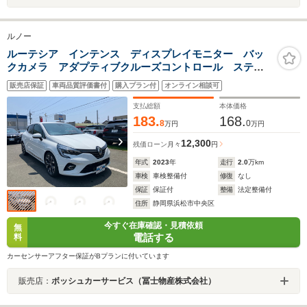
ルノー
ルーテシア インテンス ディスプレイモニター バッ
クカメラ アダプティブクルーズコントロール ステア
リングヒーター LEDヘッドライト 前後ドライブレコ
販売店保証
車両品質評価書付
購入プラン付
オンライン相談可
ーダー
支払総額
本体価格
183.
168.
8
0
万円
万円
12,300
残価ローン
月々
円
年式
2023
年
走行
2.0
万km
車検
車検整備付
修復
なし
保証
保証付
整備
法定整備付
住所
静岡県浜松市中央区
今すぐ在庫確認・見積依頼
無
電話する
料
カーセンサーアフター保証がBプランに付いています
販売店：
ボッシュカーサービス（冨士物産株式会社）