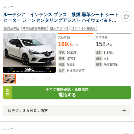
ルノー
ルーテシア インテンス プラス 禁煙 黒革シート シート
ヒーター レーンセンタリングアシスト ハイウェイ&トラ
フィックジャムアシスト アダプティブクルーズコントロ
販売店保証
車両品質評価書付
購入プラン付
オンライン相談可
ール LEDヘッドライト CarPlay対応 バックカメラ 前後コ
ーナーセンサー
支払総額
本体価格
169.
158.
8
6
万円
万円
年式
2022
年
走行
3.1
万km
車検
'27/02
修復
なし
保証
保証付
整備
法定整備付
住所
兵庫県西宮市
今すぐ在庫確認・見積依頼
無
電話する
料
販売店：
ＳＡＮＣ．西宮
ルノー