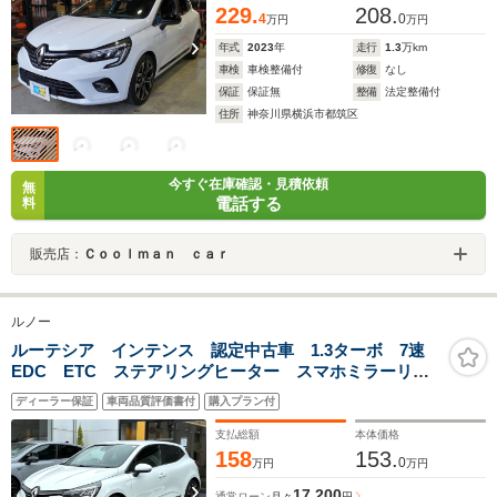
229.
208.
4
0
万円
万円
年式
2023
年
走行
1.3
万km
車検
車検整備付
修復
なし
保証
保証無
整備
法定整備付
住所
神奈川県横浜市都筑区
今すぐ在庫確認・見積依頼
無
電話する
料
販売店：
Ｃｏｏｌｍａｎ ｃａｒ
ルノー
ルーテシア インテンス 認定中古車 1.3ターボ 7速
EDC ETC ステアリングヒーター スマホミラーリン
グ AUX・USB入力 自動ハイビームLED アダプティ
ディーラー保証
車両品質評価書付
購入プラン付
ブクルコン 後カメラ スマートキー ワンオーナー禁
煙
支払総額
本体価格
158
153.
0
万円
万円
17,200
通常ローン
月々
円