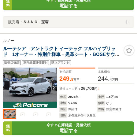
今すぐ在庫確認・見積依頼
無
電話する
料
販売店：
ＳＡＮＣ．宝塚
ルノー
ルーテシア アントラクト イーテック フルハイブリッ
ド 1オーナー・特別仕様車・黒革シート・BOSEサウン
ド・360度カメラ・シートヒーター・ステアリングヒータ
販売店保証
車両品質評価書付
購入プラン付
ー・前後ドラレコ・ETC・ブラインドスポットモニタ
ー・純正フロアマット・禁煙車・メーカー保証付
支払総額
本体価格
249.
244.
8
4
万円
万円
26,700
通常ローン
月々
円
年式
2024
年
走行
1.5
万km
車検
'27/06
修復
なし
保証
保証付
整備
法定整備付
住所
京都府京都市伏見区
今すぐ在庫確認・見積依頼
無
電話する
料