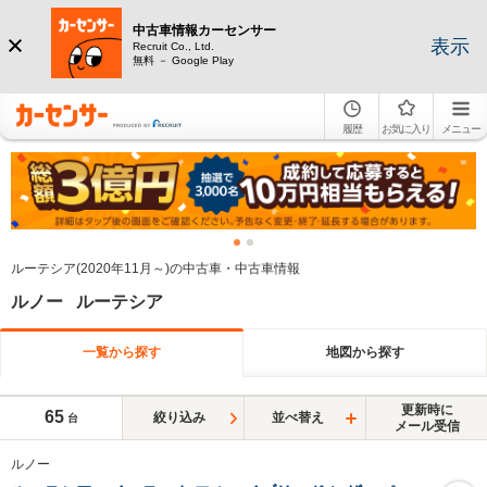
中古車情報カーセンサー
表示
Recruit Co., Ltd.
無料 － Google Play
履歴
お気に入り
メニュー
ルーテシア(2020年11月～)の中古車・中古車情報
ルノー ルーテシア
一覧から探す
地図から探す
更新時に
65
絞り込み
並べ替え
台
メール受信
ルノー