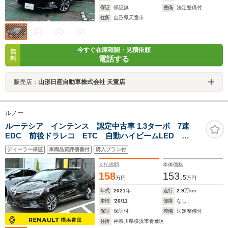
保証
保証無
整備
法定整備付
住所
山形県天童市
今すぐ在庫確認・見積依頼
無
電話する
料
販売店：
山形日産自動車株式会社 天童店
ルノー
ルーテシア インテンス 認定中古車 1.3ターボ 7速
EDC 前後ドラレコ ETC 自動ハイビームLED
BOSEサウンド シート・ステアリングヒーター バック
ディーラー保証
車両品質評価書付
購入プラン付
カメラ 17inAW アダプティブクルコン 禁煙
支払総額
本体価格
158
153.
5
万円
万円
年式
2021
年
走行
2.9
万km
車検
'26/11
修復
なし
保証
保証付
整備
法定整備付
住所
神奈川県横浜市青葉区