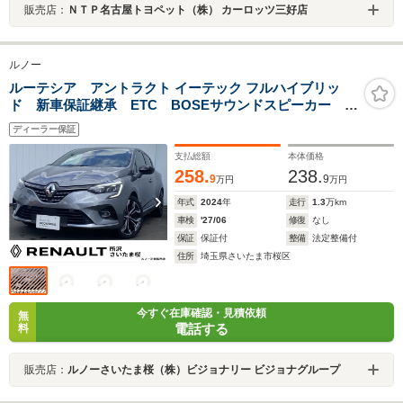
販売店：
ＮＴＰ名古屋トヨペット（株） カーロッツ三好店
ルノー
ルーテシア アントラクト イーテック フルハイブリッ
ド 新車保証継承 ETC BOSEサウンドスピーカー
AppleCarPlay シートヒーター ステアリングヒータ
ディーラー保証
ー アダプティブクルーズコントロール ブラインドス
ポットワーニング 360°カメラ
支払総額
本体価格
258.
238.
9
9
万円
万円
年式
2024
年
走行
1.3
万km
車検
'27/06
修復
なし
保証
保証付
整備
法定整備付
住所
埼玉県さいたま市桜区
今すぐ在庫確認・見積依頼
無
電話する
料
販売店：
ルノーさいたま桜（株）ビジョナリー ビジョナグループ