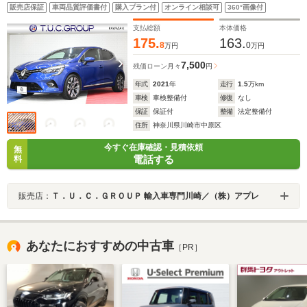
リアカメラ ステアリングヒーター LEDヘッドライト パー
販売店保証
車両品質評価書付
購入プラン付
オンライン相談可
360°画像付
キングセンサー 純正17インチAW 2年保証付
支払総額
本体価格
175.
163.
8
0
万円
万円
7,500
残価ローン
月々
円
年式
2021
年
走行
1.5
万km
車検
車検整備付
修復
なし
保証
保証付
整備
法定整備付
住所
神奈川県川崎市中原区
今すぐ在庫確認・見積依頼
無
電話する
料
販売店：
Ｔ．Ｕ．Ｃ．ＧＲＯＵＰ 輸入車専門川崎／（株）アプレ
あなたにおすすめの中古車
［PR］