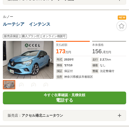
ルノー
NEW
ルーテシア インテンス
販売店保証
購入プラン付
オンライン相談可
支払総額
本体価格
173
156.
8
万円
万円
年式
2020
年
走行
2.2
万km
車検
'27/10
修復
なし
保証
保証付
整備
法定整備付
住所
神奈川県横浜市都筑区
今すぐ在庫確認・見積依頼
電話する
販売店：
アクセル港北ニュータウン