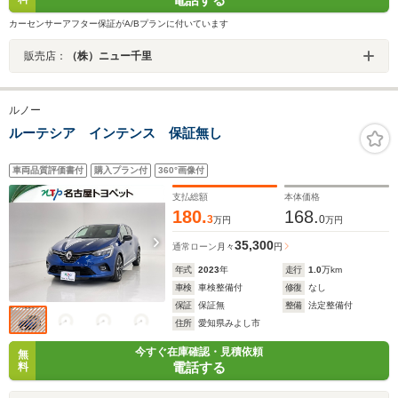
カーセンサーアフター保証がA/Bプランに付いています
販売店：
（株）ニュー千里
ルノー
ルーテシア インテンス 保証無し
車両品質評価書付
購入プラン付
360°画像付
支払総額
本体価格
180.
168.
3
0
万円
万円
35,300
通常ローン
月々
円
年式
2023
年
走行
1.0
万km
車検
車検整備付
修復
なし
保証
保証無
整備
法定整備付
住所
愛知県みよし市
今すぐ在庫確認・見積依頼
無
電話する
料