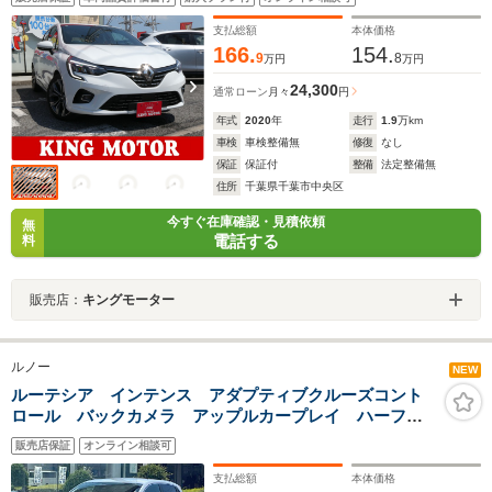
ーズコントロール
支払総額
本体価格
166.
154.
9
8
万円
万円
24,300
通常ローン
月々
円
年式
2020
年
走行
1.9
万km
車検
車検整備無
修復
なし
保証
保証付
整備
法定整備無
住所
千葉県千葉市中央区
今すぐ在庫確認・見積依頼
無
電話する
料
販売店：
キングモーター
ルノー
NEW
ルーテシア インテンス アダプティブクルーズコント
ロール バックカメラ アップルカープレイ ハーフレ
ザーシート ブラインドスポットモニター レーンキー
販売店保証
オンライン相談可
プ Bluetooth 純正17インチアルミ ETC 禁煙車
支払総額
本体価格