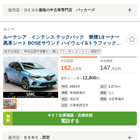
販売店：
コミコミ価格の中古車専門店 パッカーズ
ルノー
ルーテシア インテンス テックパック 禁煙1オーナー
黒革シート BOSEサウンド ハイウェイ&トラフィックジ
ャムアシスト レーンセンタリングアシスト アダプティブ
販売店保証
車両品質評価書付
購入プラン付
オンライン相談可
クルコン LEDヘッドライト オートマチックハイビーム
CarPlay対応 360度カメラ
支払総額
本体価格
162.
147.
1
5
万円
万円
12,800
通常ローン
月々
円
年式
2021
年
走行
2.2
万km
車検
車検整備付
修復
なし
保証
保証付
整備
法定整備付
住所
兵庫県西宮市
今すぐ在庫確認・見積依頼
無
電話する
料
販売店：
ＳＡＮＣ．西宮