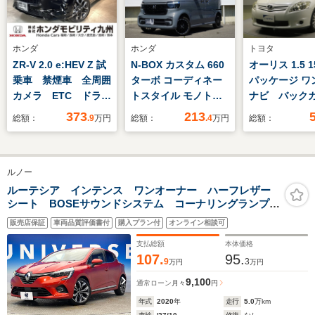
ホンダ
ホンダ
トヨタ
ZR-V 2.0 e:HEV Z 試
N-BOX カスタム 660
オーリス 1.5 1
乗車 禁煙車 全周囲
ターボ コーディネー
パッケージ ワ
カメラ ETC ドラレ
トスタイル モノトー
ナビ バック
コ
ン 4WD ワンオーナ
ニター イモ
373
213
総額：
.9
万円
総額：
.4
万円
総額：
ー・純正フルセグナ
ー オートエ
ビ・サイドエアバッ
スマートキー
ク・ETC・両側電動ス
リー 運転席
ルノー
ライドドア・前席シー
ク パワース
トヒーター・オートリ
グ パワーウ
ルーテシア インテンス ワンオーナー ハーフレザー
シート BOSEサウンドシステム コーナリングランプ
トラミラー・コーディ
ウ ABS 助
純正17インチアルミ プライバシーガラス ブラインド
ネートスタイル
アバック 15
販売店保証
車両品質評価書付
購入プラン付
オンライン相談可
スポットモニター アダプティブクルーズコントロー
社外アルミ
ル バックカメラ
支払総額
本体価格
107.
95.
9
3
万円
万円
9,100
通常ローン
月々
円
年式
2020
年
走行
5.0
万km