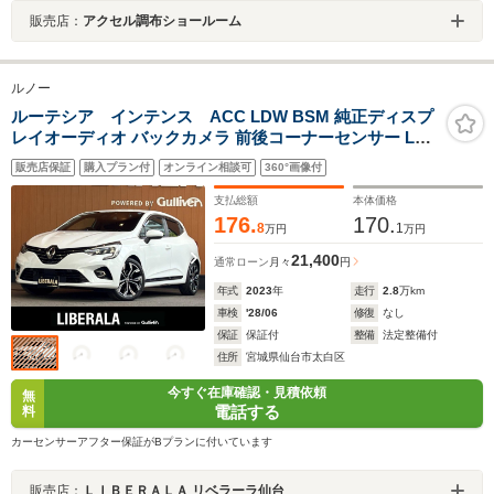
販売店：
アクセル調布ショールーム
ルノー
ルーテシア インテンス ACC LDW BSM 純正ディスプ
レイオーディオ バックカメラ 前後コーナーセンサー LED
ヘッドライト オートライト スマートキー 17インチAW ス
販売店保証
購入プラン付
オンライン相談可
360°画像付
テアリングスイッチ パドルシフト ステアリングヒーター
ETC ワンオーナー
支払総額
本体価格
176.
170.
8
1
万円
万円
21,400
通常ローン
月々
円
年式
2023
年
走行
2.8
万km
車検
'28/06
修復
なし
保証
保証付
整備
法定整備付
住所
宮城県仙台市太白区
今すぐ在庫確認・見積依頼
無
電話する
料
カーセンサーアフター保証がBプランに付いています
販売店：
ＬＩＢＥＲＡＬＡ リベラーラ仙台