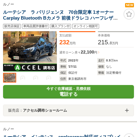
ルノー
NEW
ルーテシア ラ パリジェンヌ 70台限定車 1オーナー
Carplay Bluetooth Bカメラ 前後ドラレコ ハーフレザー
前後センサー LEDヘッドライト 純正17インチアルミ
販売店保証
車両品質評価書付
購入プラン付
オンライン相談可
支払総額
本体価格
232
215.
8
万円
万円
22,100
通常ローン
月々
円
年式
2022
年
走行
0.9
万km
車検
'27/11
修復
なし
保証
保証付
整備
法定整備付
住所
東京都調布市
今すぐ在庫確認・見積依頼
電話する
販売店：
アクセル調布ショールーム
ルノー
ルーテシア インテンス applecarpay対応ディスプレイ