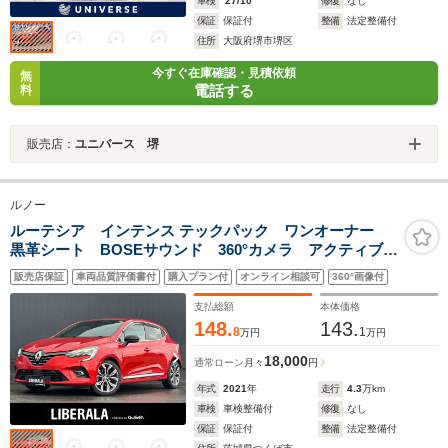
車検
'27/10
修復
なし
保証
保証付
整備
法定整備付
住所
大阪府堺市堺区
今すぐ在庫確認・見積依頼
無
電話する
料
販売店：
ユニバース 堺
ルノー
ルーテシア インテンス テックパック ワンオーナー
黒革シート BOSEサウンド 360°カメラ アクティブク
ルーズコントロール レーンキープアシスト ブライン
販売店保証
車両品質評価書付
購入プラン付
オンライン相談可
360°画像付
ドスポットモニター 純正ディスプレイオーディオ シ
ートヒーター ステアリングヒーター
支払総額
本体価格
148.
143.
8
1
万円
万円
18,000
通常ローン
月々
円
年式
2021
年
走行
4.3
万km
車検
車検整備付
修復
なし
保証
保証付
整備
法定整備付