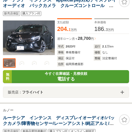
オーディオ バックカメラ クルーズコントロール
Bluetooth接続対応&USB接続ポート ステアリングヒー
販売店保証
購入プラン付
ター フロント&リアフォグランプ ETC パドルシフ
ト オートライト
支払総額
本体価格
204.
186.
1
3
万円
万円
28,700
通常ローン
月々
円
年式
2023
年
走行
2.1
万km
車検
車検整備付
修復
なし
保証
保証付
整備
法定整備付
住所
福岡県糟屋郡
今すぐ在庫確認・見積依頼
無
電話する
料
販売店：
フライハイト
ルノー
ルーテシア インテンス ディスプレイオーディオ/バッ
クカメラ/障害物センサー/レーンアシスト/純正アルミ/ア
イドリングストップ/スマートキー/ETC/アダプティブクル
販売店保証
車両品質評価書付
購入プラン付
オンライン相談可