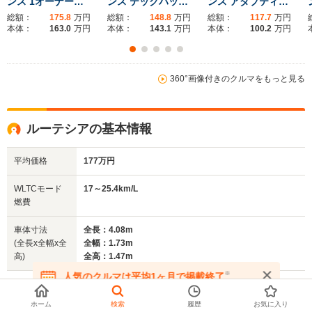
ンス 1オーナー…
ンス テックパッ…
ンス アダプティ…
総額：
175.8
万円
総額：
148.8
万円
総額：
117.7
万円
ホイールベース
ホイールベース
ホイー
本体：
163.0
万円
本体：
143.1
万円
本体：
100.2
万円
-m
-m
17.0～23.3km/L
11.3～17.5km/L
└市街地:12.9～
└市街地:8.0～
360°画像付きのクルマをもっと見る
21.8km/L
13.6km/L
WLTCモード
└郊外:17.2～
└郊外:12.0～
-
燃費
24.1km/L
17.6km/L
ルーテシアの基本情報
└高速道路:19.5～
└高速道路:13.0～
24.1km/L
19.9km/L
平均価格
177万円
排気量
1333～1597cc
1197～1798cc
1197～19
WLTCモード
17～25.4km/L
駆動方式
FF
FF
FF
燃費
車体寸法
全長：4.08m
(全長x全幅x全
全幅：1.73m
高)
全高：1.47m
※
人気のクルマは平均1ヶ月で掲載終了
もっと見る
在庫が無くなる前にお問い合わせください
ホーム
検索
履歴
お気に入り