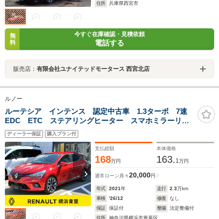
住所
兵庫県西宮市
今すぐ在庫確認・見積依頼
無
電話する
料
販売店：
有限会社ユナイテッドモータース 西宮北店
ルノー
ルーテシア インテンス 認定中古車 1.3ターボ 7速
EDC ETC ステアリングヒーター スマホミラーリン
グ AUX・USB入力 自動ハイビーム アダプティブク
ディーラー保証
購入プラン付
ルコン 後カメラ スマートキー ワンオーナー禁煙
支払総額
本体価格
168
163.
1
万円
万円
20,000
通常ローン
月々
円
年式
2021
年
走行
2.3
万km
車検
'26/12
修復
なし
保証
保証付
整備
法定整備付
住所
神奈川県横浜市青葉区