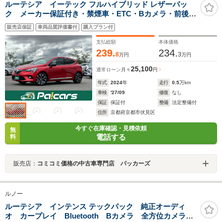
ルーテシア イーテック フルハイブリッド レザーパッ
ク メーカー保証付き・禁煙車・ETC・Bカメラ・前後純
正ドラレコ ・純正フロアマット・本革シート・シート
販売店保証
車両品質評価書付
購入プラン付
ヒーター・ステアリングヒーター・パーキングアシス
ト・レーンキープアシスト・スペアキー・禁煙車
支払総額
本体価格
239.
234.
8
3
万円
万円
25,100
通常ローン
月々
円
年式
2024
年
走行
0.5
万km
車検
'27/09
修復
なし
保証
保証付
整備
法定整備付
住所
京都府京都市伏見区
今すぐ在庫確認・見積依頼
無
電話する
料
販売店：
コミコミ価格の中古車専門店 パッカーズ
ルノー
ルーテシア インテンス テックパック 純正オーディ
オ カープレイ Bluetooth Bカメラ 全方位カメラ