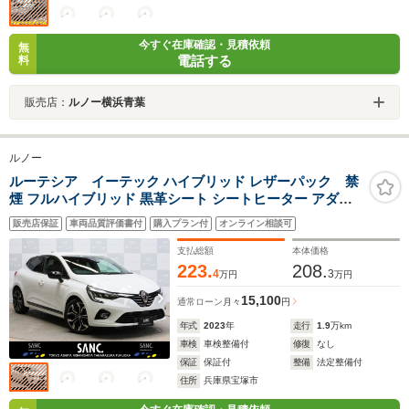
今すぐ在庫確認・見積依頼
無
電話する
料
販売店：
ルノー横浜青葉
ルノー
ルーテシア イーテック ハイブリッド レザーパック 禁
煙 フルハイブリッド 黒革シート シートヒーター アダプ
ティブクルーズコントロール レーンセンタリングアシス
販売店保証
車両品質評価書付
購入プラン付
オンライン相談可
ト ハイウェイ&トラフィックジャムアシスト カープレイ
対応 バックカメラ 液晶メーター
支払総額
本体価格
223.
208.
4
3
万円
万円
15,100
通常ローン
月々
円
年式
2023
年
走行
1.9
万km
車検
車検整備付
修復
なし
保証
保証付
整備
法定整備付
住所
兵庫県宝塚市