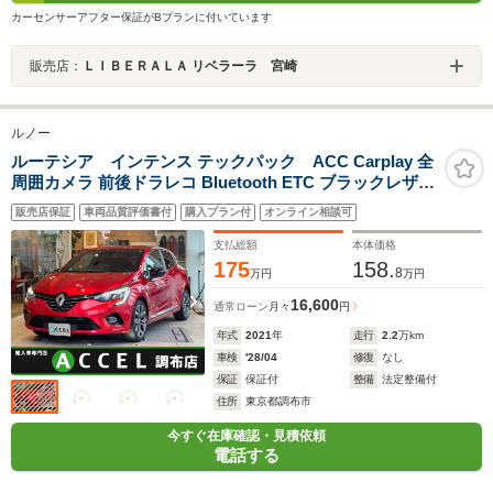
カーセンサーアフター保証がBプランに付いています
販売店：
ＬＩＢＥＲＡＬＡ リベラーラ 宮崎
ルノー
ルーテシア インテンス テックパック ACC Carplay 全
周囲カメラ 前後ドラレコ Bluetooth ETC ブラックレザー
シートヒーター 社外ナビ ワンセグ BOSE LEDヘッドラ
販売店保証
車両品質評価書付
購入プラン付
オンライン相談可
イト 純正17インチアルミ
支払総額
本体価格
175
158.
8
万円
万円
16,600
通常ローン
月々
円
年式
2021
年
走行
2.2
万km
車検
'28/04
修復
なし
保証
保証付
整備
法定整備付
住所
東京都調布市
今すぐ在庫確認・見積依頼
電話する