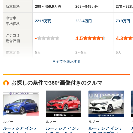
新車価格
299～459.9万円
263～949万円
278～328
中古車
221.5万円
333.4万円
73.9万円
平均価格
クチコミ
-
4.5
4.3
総合評価
乗車定員
5人
2～5人
5人
▼
全てを表示する
ドア数
5ドア
5ドア
5ドア
全高
全高
全
お探しの条件で360°画像付きのクルマ
1.59m
1.44m～1.49m
1.
全幅
全幅
全
サイズ
1.8m
1.82m～1.88m
1.
全長
全長
(全長x全幅x全高)
4.23m～4.24m
4.4m～4.41m
4.
ルノー
ルノー
ルノー
ルーテシア インテ
ルーテシア インテ
ルーテシア インテ