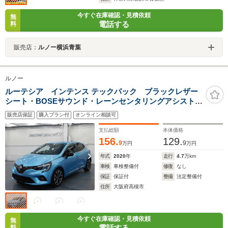
今すぐ在庫確認・見積依頼
無
電話する
料
販売店：
ルノー横浜青葉
ルノー
ルーテシア インテンス テックパック ブラックレザー
シート・BOSEサウンド・レーンセンタリングアシスト・
360度モニター
販売店保証
購入プラン付
オンライン相談可
支払総額
本体価格
156.
129.
9
9
万円
万円
年式
2020
年
走行
4.7
万km
車検
車検整備付
修復
なし
保証
保証付
整備
法定整備付
住所
大阪府高槻市
今すぐ在庫確認・見積依頼
無
電話する
料