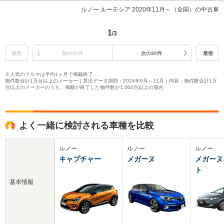
ルノー ルーテシア 2020年11月～（全国）の中古車
1
/3
最初
前の30件
次の30件
最後
※人気のクルマは平均1ヶ月で掲載終了
物件数合計1万台以上のメーカー｜算出データ期間：2024年9月～11月｜内容：物件数合計1万
台以上のメーカーのうち、掲載が終了した物件数が1,000台以上の場合
よく一緒に検討される車種を比較
ルノー
ルノー
ルノー
キャプチャー
メガーヌ
メガーヌ
ト
基本情報