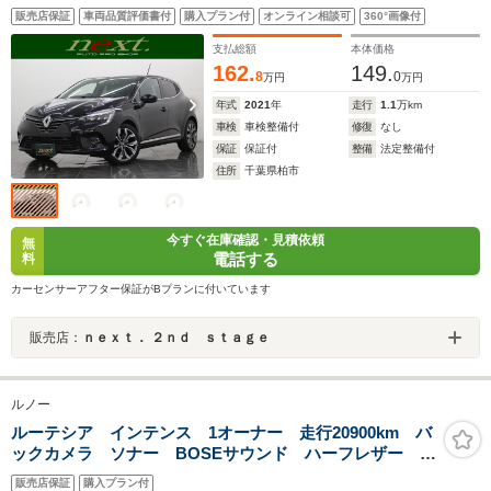
USB入力 ETC BOSEスピーカー ACC Cセンサ
販売店保証
車両品質評価書付
購入プラン付
オンライン相談可
360°画像付
ー パドルシフト BSM レーンアシスト 衝突被害軽
減システム 純正AW
支払総額
本体価格
162.
149.
8
0
万円
万円
年式
2021
年
走行
1.1
万km
車検
車検整備付
修復
なし
保証
保証付
整備
法定整備付
住所
千葉県柏市
今すぐ在庫確認・見積依頼
無
電話する
料
カーセンサーアフター保証がBプランに付いています
販売店：
ｎｅｘｔ． ２ｎｄ ｓｔａｇｅ
ルノー
ルーテシア インテンス 1オーナー 走行20900km バ
ックカメラ ソナー BOSEサウンド ハーフレザー ハ
ンドルヒーター スマートキー LED ETC ACC デ
販売店保証
購入プラン付