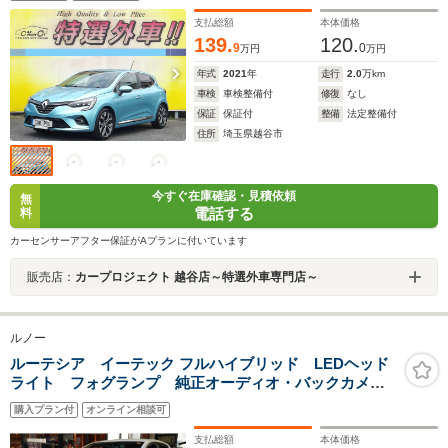
ィスプレイオーディオ AUX USB Bluetooth 衝突軽
減
支払総額
本体価格
139.
120.
9
0
万円
万円
年式
2021
年
走行
2.0
万km
車検
車検整備付
修復
なし
保証
保証付
整備
法定整備付
住所
埼玉県越谷市
今すぐ在庫確認・見積依頼
無
電話する
料
カーセンサーアフター保証がAプランに付いています
販売店：
カープロジェクト 越谷店～特選外車専門店～
ルノー
ルーテシア イーテック フルハイブリッド LEDヘッド
ライト フォグランプ 純正オーディオ・バックカメ
ラ・Bluetooth接続・アダプティプクルーズコントロー
購入プラン付
オンライン相談可
ル・純正17インチアルミホイール
支払総額
本体価格