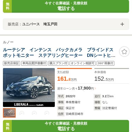
今すぐ在庫確認・見積依頼
無
電話する
料
販売店：
ユニバース 埼玉戸田
ルノー
ルーテシア インテンス バックカメラ ブラインドス
ポットモニター ステアリングヒーター DNシートヒー
ター ドライブレコーダー レザーシート
販売店保証
車両品質評価書付
購入プラン付
オンライン相談可
360°画像付
AppleCaply オートワイパー ETC 純正17インチアル
ミホイール
支払総額
本体価格
161.
152.
8
5
万円
万円
17,900
通常ローン
月々
円
年式
2022
年
走行
3.2
万km
車検
車検整備付
修復
なし
保証
保証付
整備
法定整備付
住所
宮崎県宮崎市
今すぐ在庫確認・見積依頼
無
電話する
料