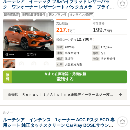
ルーテシア イーテック フルハイブリッド レザーパッ
ク ワンオーナー レザーシート バックカメラ ブライン
ドスポットモニター LEDヘッドライト Bluetooth接続
販売店保証
車両品質評価書付
購入プラン付
オンライン相談可
AppleCarPlay ACC 純正17インチAW ステアリングヒー
ター 認定中古車保証
支払総額
本体価格
217.
199.
7
7
万円
万円
12,700
残価ローン
月々
円
年式
2023
年
走行
1.7
万km
車検
車検整備付
修復
なし
保証
保証付
整備
法定整備付
住所
大阪府枚方市
今すぐ在庫確認・見積依頼
無
電話する
料
販売店：
Ｒｅｎａｕｌｔ／Ａｌｐｉｎｅ正規ディーラー ルノー枚方・アルピーヌポイント枚方
ルノー
ルーテシア インテンス 1オーナー ACC Pスタ ECO 専
用シート 純正タッチスクリーン CarPlay BOSEサウンド