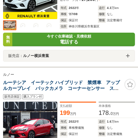
年式
2022
年
走行
4.3
万km
車検
'27/08
修復
なし
保証
保証付
整備
法定整備付
住所
神奈川県横浜市青葉区
今すぐ在庫確認・見積依頼
無
電話する
料
販売店：
ルノー横浜青葉
ルノー
ルーテシア イーテック ハイブリッド 禁煙車 アップ
ルカープレイ バックカメラ コーナーセンサー スマ
ートキー ACC LEDライト ステアリングヒーター
販売店保証
購入プラン付
17インチアルミ USB ブルートゥース 安心ロング保
証
支払総額
本体価格
199
178.
0
万円
万円
年式
2022
年
走行
1.6
万km
車検
車検整備無
修復
なし
保証
保証付
整備
法定整備無