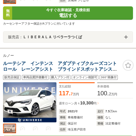
住所
茨城県つくば市
今すぐ在庫確認・見積依頼
無
電話する
料
カーセンサーアフター保証がAプランに付いています
販売店：
ＬＩＢＥＲＡＬＡ リベラーラつくば
ルノー
ルーテシア インテンス アダプティブクルーズコント
ロール レーンアシスト ブラインドスポットアシス
ト ステアリングヒーター バックカメラ クリアラン
販売店保証
車両品質評価書付
購入プラン付
オンライン相談可
360°画像付
スソナー LEDヘッドランプ 純正17インチAW 合皮・
ベロアコンビシート
支払総額
本体価格
117.
100.
7
2
万円
万円
10,300
通常ローン
月々
円
年式
2021
年
走行
7.5
万km
車検
車検整備付
修復
なし
保証
保証付
整備
法定整備付
住所
埼玉県戸田市