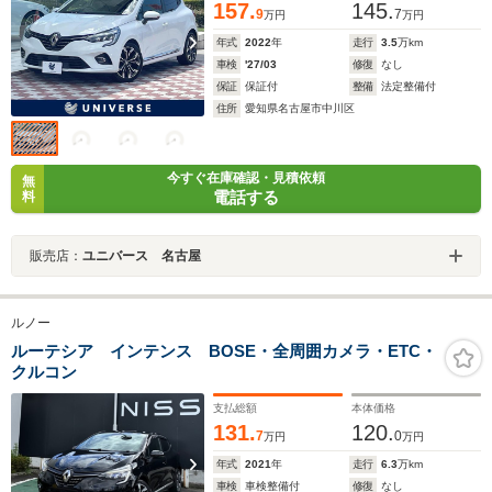
157.
145.
9
7
万円
万円
年式
2022
年
走行
3.5
万km
車検
'27/03
修復
なし
保証
保証付
整備
法定整備付
住所
愛知県名古屋市中川区
今すぐ在庫確認・見積依頼
無
電話する
料
販売店：
ユニバース 名古屋
ルノー
ルーテシア インテンス BOSE・全周囲カメラ・ETC・
クルコン
支払総額
本体価格
131.
120.
7
0
万円
万円
年式
2021
年
走行
6.3
万km
車検
車検整備付
修復
なし