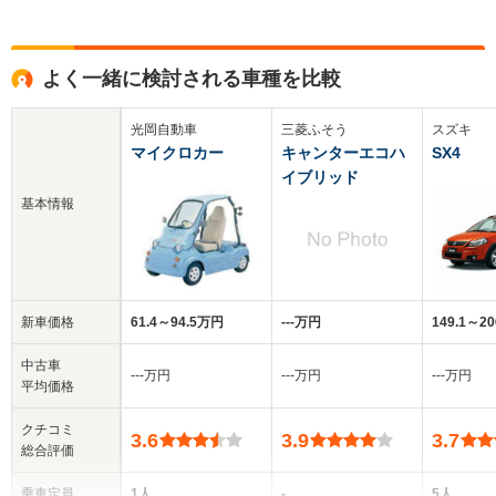
よく一緒に検討される車種を比較
光岡自動車
三菱ふそう
スズキ
マイクロカー
キャンターエコハ
SX4
イブリッド
基本情報
新車価格
61.4～94.5万円
‐‐‐万円
149.1～2
中古車
‐‐‐万円
‐‐‐万円
‐‐‐万円
平均価格
クチコミ
3.6
3.9
3.7
総合評価
乗車定員
1人
-
5人