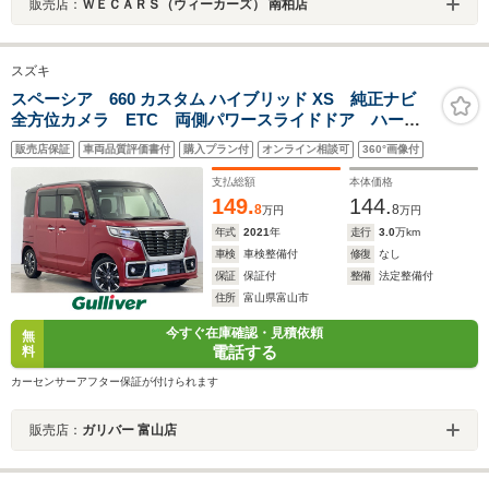
販売店：
ＷＥＣＡＲＳ（ウィーカーズ） 南柏店
スズキ
スペーシア 660 カスタム ハイブリッド XS 純正ナビ
全方位カメラ ETC 両側パワースライドドア ハーフ
レザーシート シートヒーター 衝突被害軽減システ
販売店保証
車両品質評価書付
購入プラン付
オンライン相談可
360°画像付
ム レーダークルーズコントロール コーナーセンサ
ー 純正アルミホイール フロアマット
支払総額
本体価格
149.
144.
8
8
万円
万円
年式
2021
年
走行
3.0
万km
車検
車検整備付
修復
なし
保証
保証付
整備
法定整備付
住所
富山県富山市
今すぐ在庫確認・見積依頼
無
電話する
料
カーセンサーアフター保証が付けられます
販売店：
ガリバー 富山店