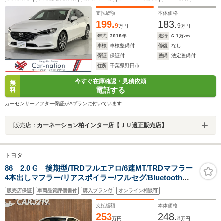
報/BSM/前後障害物センサー/茶本革/シートヒーター/Pシ
ート/BOSE/マツコネナビ/フルセグ/Bluetooth/ETC
支払総額
本体価格
199.
183.
9
9
万円
万円
年式
2018
年
走行
6.1
万km
車検
車検整備付
修復
なし
保証
保証付
整備
法定整備付
住所
千葉県野田市
今すぐ在庫確認・見積依頼
無
電話する
料
カーセンサーアフター保証がAプランに付いています
販売店：
カーネーション柏インター店【ＪＵ適正販売店】
トヨタ
86 2.0 G 後期型/TRDフルエアロ/6速MT/TRDマフラー
4本出しマフラー/リアスポイラー/フルセグ/Bluetooth接
続/LEDヘッドライト/保証付き
販売店保証
車両品質評価書付
購入プラン付
オンライン相談可
支払総額
本体価格
253
248.
8
万円
万円