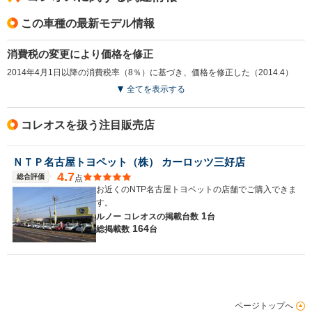
者にも。ルノー未体験者にもおすすめできます
この車種の最新モデル情報
消費税の変更により価格を修正
2014年4月1日以降の消費税率（8％）に基づき、価格を修正した（2014.4）
全てを表示する
コレオスを扱う注目販売店
ＮＴＰ名古屋トヨペット（株） カーロッツ三好店
4.7
総合評価
点
お近くのNTP名古屋トヨペットの店舗でご購入できま
す。
1
ルノー コレオスの
掲載台数
台
164
総掲載数
台
ページトップへ