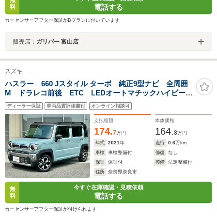
無
電話する
料
カーセンサーアフター保証がBプランに付いています
販売店：
ガリバー 富山店
スズキ
ハスラー 660 Jスタイル ターボ 純正9型ナビ 全周囲
M ドラレコ前後 ETC LEDオートマチックハイビー
ム 前席シートヒータ レーダークルコン パドルシフ
ディーラー保証
車両品質評価書付
オンライン相談可
ト スマートキー 衝突被害軽減ブレーキ 踏み間違い
防止 障害物センサ
支払総額
本体価格
174.
164.
7
8
万円
万円
年式
2021
年
走行
0.6
万km
車検
車検整備付
修復
なし
保証
保証付
整備
法定整備付
住所
奈良県奈良市
今すぐ在庫確認・見積依頼
無
電話する
料
カーセンサーアフター保証が付けられます