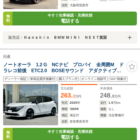
住所
大阪府箕面市
今すぐ在庫確認・見積依頼
無
電話する
料
販売店：
Ｈａｎｓｈｉｎ ＢＭＷ ＭＩＮＩ ＮＥＸＴ箕面
日産
ノートオーラ 1.2 G NCナビ プロパイ 全周囲M ド
ラレコ前後 ETC2.0 BOSEサウンド アダクティブ
LEDヘッド フォグライト SOSコール 衝突被害軽
ディーラー保証
車両品質評価書付
購入プラン付
オンライン相談可
360°画像付
減 踏み間違い防止 障害物センサ ブラインドスポッ
トモニタ パワーシート
支払総額
本体価格
263.
248.
3
8
万円
万円
年式
2025
年
走行
1.9
万km
車検
'28/09
修復
なし
保証
保証付
整備
法定整備付
住所
奈良県奈良市
今すぐ在庫確認・見積依頼
無
電話する
料