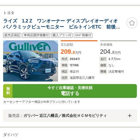
トヨタ
ライズ 1.2 Z ワンオーナー ディスプレイオーディオ
パノラミックビューモニター ビルトインETC 前後ド
ライブレコーダー ブラインドスポットモニター 当店
販売店保証
車両品質評価書付
購入プラン付
360°画像付
買取 ガリバー3ヶ月保証 カーセンサー認定検査済車両 修
復歴無
支払総額
本体価格
209.
204.
8
8
万円
万円
年式
2024
年
走行
1.7
万km
車検
'27/06
修復
なし
保証
保証付
整備
法定整備付
住所
滋賀県近江八幡市
今すぐ在庫確認・見積依頼
無
電話する
料
カーセンサーアフター保証がA/Bプランに付いています
販売店：
ガリバー 近江八幡店／株式会社ＨＣＭモビリティ
ダイハツ