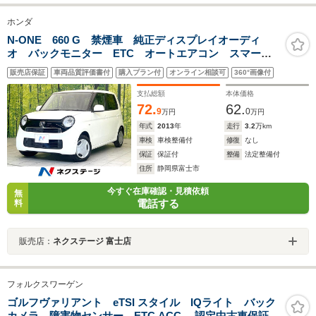
ホンダ
N-ONE 660 G 禁煙車 純正ディスプレイオーディ
オ バックモニター ETC オートエアコン スマート
キー Bluetooth HDMI端子 ヘッドライトレベライザ
販売店保証
車両品質評価書付
購入プラン付
オンライン相談可
360°画像付
ー 電動格納ミラー アームスト ベンチシート
支払総額
本体価格
72.
62.
9
0
万円
万円
年式
2013
年
走行
3.2
万km
車検
車検整備付
修復
なし
保証
保証付
整備
法定整備付
住所
静岡県富士市
今すぐ在庫確認・見積依頼
無
電話する
料
販売店：
ネクステージ 富士店
フォルクスワーゲン
ゴルフヴァリアント eTSI スタイル IQライト バック
カメラ 障害物センサー ETC ACC 認定中古車保証