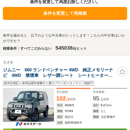
条件を変更して再度お探しください。
条件を変更して再検索
条件を緩めると、以下のような中古車がヒットします！こちらの中古車はいか
がですか？
545036
検索条件：すべてこだわらない
台ヒット
スズキ
ジムニー 660 ランドベンチャー 4WD 純正メモリーナ
ビ 4WD 禁煙車 レザー調シート シートヒーター
ETC CD 地デジ
販売店保証
車両品質評価書付
購入プラン付
オンライン相談可
支払総額
本体価格
102.
95.
8
1
万円
万円
年式
2016
年
走行
9.2
万km
車検
'27/03
修復
なし
保証
保証付
整備
法定整備付
住所
徳島県徳島市