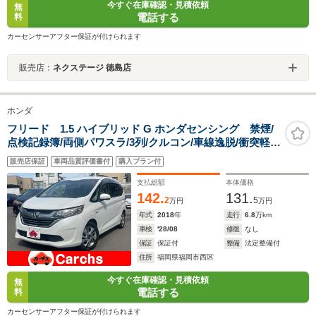
今すぐ在庫確認・見積依頼
無
電話する
料
カーセンサーアフター保証が付けられます
販売店：
ネクステージ 徳島店
ホンダ
フリード 1.5 ハイブリッド G ホンダセンシング 禁煙/
点検記録簿/両側パワスラ/3列/クルコン/車線逸脱/衝突軽
減/Bカメ/ドラレコ/ETC/LED
販売店保証
車両品質評価書付
購入プラン付
支払総額
本体価格
142.
131.
2
5
万円
万円
年式
2018
年
走行
6.8
万km
車検
'28/08
修復
なし
保証
保証付
整備
法定整備付
住所
福岡県福岡市西区
今すぐ在庫確認・見積依頼
無
電話する
料
カーセンサーアフター保証が付けられます