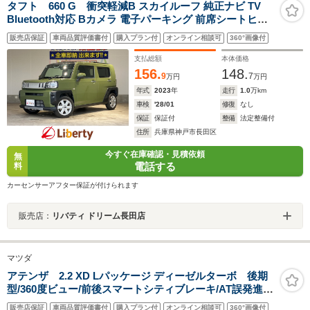
タフト 660 G 衝突軽減B スカイルーフ 純正ナビ TV
Bluetooth対応 Bカメラ 電子パーキング 前席シートヒー
ター LEDヘッドライト スマートキー プッシュスタート
販売店保証
車両品質評価書付
購入プラン付
オンライン相談可
360°画像付
アイドリングストップ フォグライト 純正アルミホイール
支払総額
本体価格
156.
148.
9
7
万円
万円
年式
2023
年
走行
1.0
万km
車検
'28/01
修復
なし
保証
保証付
整備
法定整備付
住所
兵庫県神戸市長田区
今すぐ在庫確認・見積依頼
無
電話する
料
カーセンサーアフター保証が付けられます
販売店：
リバティ ドリーム長田店
マツダ
アテンザ 2.2 XD Lパッケージ ディーゼルターボ 後期
型/360度ビュー/前後スマートシティブレーキ/AT誤発進抑
制制御/全車速追従レーダークルコン/LKA/車線逸脱警
販売店保証
車両品質評価書付
購入プラン付
オンライン相談可
360°画像付