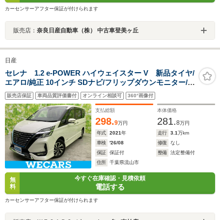
カーセンサーアフター保証が付けられます
販売店：
奈良日産自動車（株） 中古車登美ヶ丘
日産
セレナ 1.2 e-POWER ハイウェイスター V 新品タイヤ/
エアロ/純正 10インチ SDナビ/フリップダウンモニター/イ
ンテリジェントルームミラー/衝突安全装置/両側電動スラ
販売店保証
車両品質評価書付
オンライン相談可
360°画像付
イドドア/車線逸脱防止支援システム/ヘッドランプ LED
支払総額
本体価格
298.
281.
9
8
万円
万円
年式
2021
年
走行
3.1
万km
車検
'26/08
修復
なし
保証
保証付
整備
法定整備付
住所
千葉県流山市
今すぐ在庫確認・見積依頼
無
電話する
料
カーセンサーアフター保証が付けられます