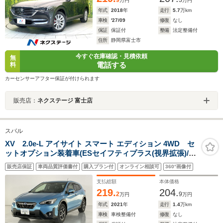
9
3
万円
万円
年式
2018
年
走行
5.7
万km
車検
'27/09
修復
なし
保証
保証付
整備
法定整備付
住所
静岡県富士市
今すぐ在庫確認・見積依頼
無
電話する
料
カーセンサーアフター保証が付けられます
販売店：
ネクステージ 富士店
スバル
XV 2.0e-L アイサイト スマート エディション 4WD セ
ットオプション装着車(ESセイフティプラス(視界拡張)/P
シート/シートポジションメモリー)/ESコアテクノロジー/
販売店保証
車両品質評価書付
購入プラン付
オンライン相談可
360°画像付
クリアビューパック/Panasonicビルトインナビ/フルセグ
TV/Blu-ray/Bluetooth/ETC/純正ドラレコ
支払総額
本体価格
219.
204.
2
9
万円
万円
年式
2021
年
走行
1.4
万km
車検
車検整備付
修復
なし