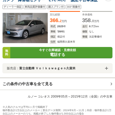
ディーラー保証
車両品質評価書付
購入プラン付
360°画像付
支払総額
本体価格
366.
358.
2
0
万円
万円
年式
2025
年
走行
0.7
万km
車検
'28/01
修復
なし
保証
保証付
整備
法定整備付
住所
福岡県久留米市
今すぐ在庫確認・見積依頼
無
電話する
料
販売店：
富士自動車 Ｖｏｌｋｓｗａｇｅｎ久留米
この条件の中古車を全て見る
ルノー コレオス 2009年05月～2015年12月（全国）の中古車
※人気のクルマは平均1ヶ月で掲載終了
物件数合計1万台以上のメーカー｜算出データ期間：2024年9月～11月｜内容：物件数合計1万
台以上のメーカーのうち、掲載が終了した物件数が1,000台以上の場合