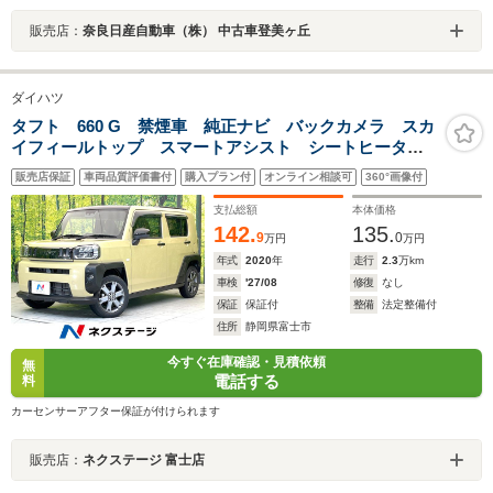
販売店：
奈良日産自動車（株） 中古車登美ヶ丘
ダイハツ
タフト 660 G 禁煙車 純正ナビ バックカメラ スカ
イフィールトップ スマートアシスト シートヒータ
ー ETC スマートキー LEDヘッド オートライト
販売店保証
車両品質評価書付
購入プラン付
オンライン相談可
360°画像付
オートエアコン アイドリングストップ 電動格納ミラ
ー
支払総額
本体価格
142.
135.
9
0
万円
万円
年式
2020
年
走行
2.3
万km
車検
'27/08
修復
なし
保証
保証付
整備
法定整備付
住所
静岡県富士市
今すぐ在庫確認・見積依頼
無
電話する
料
カーセンサーアフター保証が付けられます
販売店：
ネクステージ 富士店