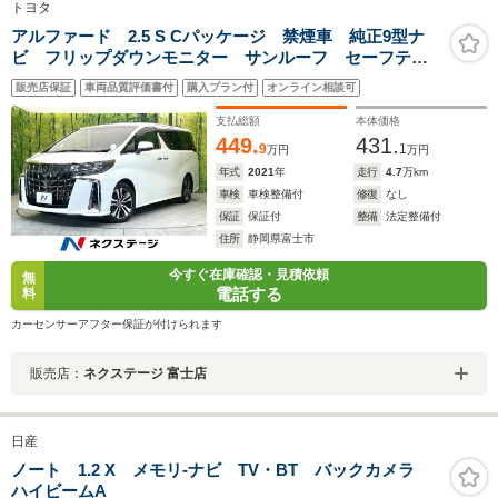
トヨタ
アルファード 2.5 S Cパッケージ 禁煙車 純正9型ナ
ビ フリップダウンモニター サンルーフ セーフティ
センス レーダークルーズ シートヒーター ベンチレ
販売店保証
車両品質評価書付
購入プラン付
オンライン相談可
ーション ETC ドラレコ メモリーパワーシート オ
ットマンシート LEDヘッド
支払総額
本体価格
449.
431.
9
1
万円
万円
年式
2021
年
走行
4.7
万km
車検
車検整備付
修復
なし
保証
保証付
整備
法定整備付
住所
静岡県富士市
今すぐ在庫確認・見積依頼
無
電話する
料
カーセンサーアフター保証が付けられます
販売店：
ネクステージ 富士店
日産
ノート 1.2 X メモリ-ナビ TV・BT バックカメラ
ハイビームA