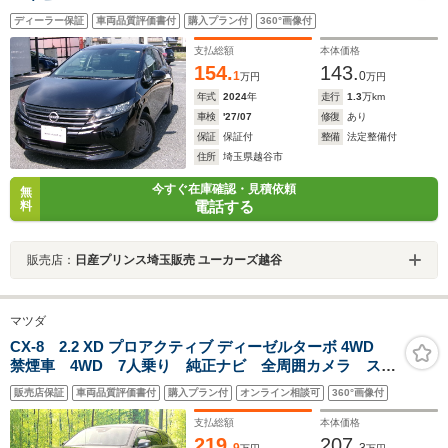
ディーラー保証
車両品質評価書付
購入プラン付
360°画像付
支払総額
本体価格
154.
143.
1
0
万円
万円
年式
2024
年
走行
1.3
万km
車検
'27/07
修復
あり
保証
保証付
整備
法定整備付
住所
埼玉県越谷市
今すぐ在庫確認・見積依頼
無
電話する
料
販売店：
日産プリンス埼玉販売 ユーカーズ越谷
マツダ
CX-8 2.2 XD プロアクティブ ディーゼルターボ 4WD
禁煙車 4WD 7人乗り 純正ナビ 全周囲カメラ スマ
ートシティブレーキサポート レーダークルーズ
販売店保証
車両品質評価書付
購入プラン付
オンライン相談可
360°画像付
BSM スマートキー ETC シートヒーター パワーシ
ート LEDヘッド サンシェード
支払総額
本体価格
219.
207.