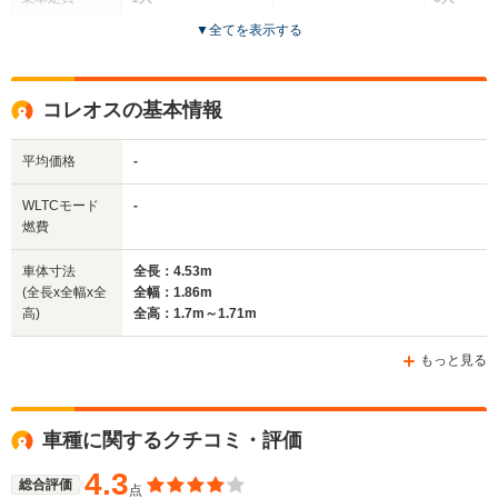
▼
全てを表示する
ドア数
0～2ドア
2ドア
5ドア
全高
全高
全高
コレオスの基本情報
0.8m～1.63m
-m
1.57m
平均価格
-
全幅
全幅
全幅
WLTCモード
-
サイズ
0.88m～1.29m
-m
1.73m
燃費
全長
全長
(全長x全幅x全高)
1.76m～2.5m
-m
4.12m
車体寸法
全長：4.53m
(全長x全幅x全
全幅：1.86m
高)
全高：1.7m～1.71m
ホイールベース
ホイールベース
ホイー
-m
-m
もっと見る
車種に関するクチコミ・評価
WLTCモード
-
-
-
燃費
4.3
総合評価
点