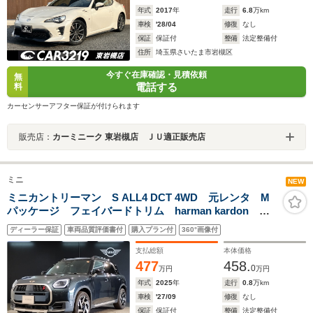
年式
2017
年
走行
6.8
万km
車検
'28/04
修復
なし
保証
保証付
整備
法定整備付
住所
埼玉県さいたま市岩槻区
今すぐ在庫確認・見積依頼
無
電話する
料
カーセンサーアフター保証が付けられます
販売店：
カーミニーク 東岩槻店 ＪＵ適正販売店
ミニ
NEW
ミニカントリーマン S ALL4 DCT 4WD 元レンタ M
パッケージ フェイバードトリム harman kardon 純
正19インチアルミ 追従型クルコン メモリ機能付パワ
ディーラー保証
車両品質評価書付
購入プラン付
360°画像付
ーシート シートヒーター ステアリングヒーター 全
周囲カメラ 電動リアゲート
支払総額
本体価格
477
458.
0
万円
万円
年式
2025
年
走行
0.8
万km
車検
'27/09
修復
なし
保証
保証付
整備
法定整備付