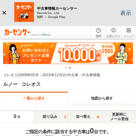
中古車情報カーセンサー
表示
Recruit Co., Ltd.
無料 － Google Play
履歴
お気に入り
メニュー
コレオス(2009年05月～2015年12月)の中古車・中古車情報
ルノー コレオス
一覧から探す
地図から探す
更新時に
0
絞り込み
並べ替え
台
メール受信
0
ご指定の条件に該当する中古車は
台です。