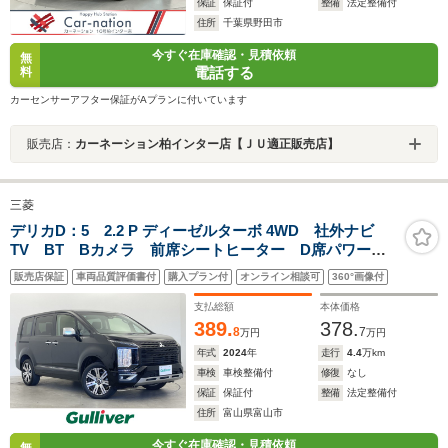
保証
保証付
整備
法定整備付
住所
千葉県野田市
今すぐ在庫確認・見積依頼
無
電話する
料
カーセンサーアフター保証がAプランに付いています
販売店：
カーネーション柏インター店【ＪＵ適正販売店】
三菱
デリカD：5 2.2 P ディーゼルターボ 4WD 社外ナビ
TV BT Bカメラ 前席シートヒーター D席パワーシ
ート ETC 両側パワスラ レーダークルーズコントロ
販売店保証
車両品質評価書付
購入プラン付
オンライン相談可
360°画像付
ール レーンキープアシスト パドルシフト ステアリ
ングヒーター 衝突被害軽減システム
支払総額
本体価格
389.
378.
8
7
万円
万円
年式
2024
年
走行
4.4
万km
車検
車検整備付
修復
なし
保証
保証付
整備
法定整備付
住所
富山県富山市
今すぐ在庫確認・見積依頼