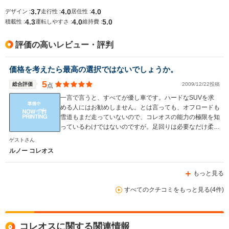
3.7
4.0
4.0
デザイン :
走行性 :
居住性 :
4.3
4.0
5.0
積載性 :
運転しやすさ :
維持費 :
排気量
0～49cc
3000cc
1490～19
評価の高いレビュー・評判
駆動方式
MR
FR
FF、4WD
価格を考えたら最高の選択ではないでしょうか。
5
総合評価
2009/12/22投稿
点
一言で言うと、すべてが優し車です。ハードなSUVを求
める人にはお勧めしません。とは言っても、オフロードも
雪道もまだ走っていないので、コレオスの能力の極限を知
っているわけではないのですが。足回りは必要なだけ柔ら
かく、エンジンの回り方も必要かつ十分。リアのウインド
ゲストさん
ウがかなり寝ているので、荷物の積載量は少し不満です
ルノー コレオス
が、スタイルを考えたら良しとしましょう。インパネ周り
は操作がしにくいことはないのですが、スイッチ類、ボタ
もっと見る
ンなどの位置が低いところにまであるために、目の動きが
大きくなってしまうのはデザイン重視の犠牲ですかね。
すべてのクチコミをもっと見る(4件)
その他、大きな不満は全くありません。乗ることが大変楽
しみな車です。84歳の母も91歳の父もスムースに乗り降
りしています。ルノー車には5台、SUBには10台ほど乗っ
た経験から言っても、最高の部類に入ります。SUV初心
コレオスに関する関連情報