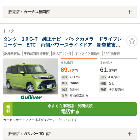
販売店：
カーチス福岡西
トヨタ
タンク 1.0 G-T 純正ナビ バックカメラ ドライブレ
コーダー ETC 両側パワースライドドア 衝突被害軽
減システム 横滑り防止装置 アイドリングストップ
販売店保証
車両品質評価書付
購入プラン付
オンライン相談可
360°画像付
オートハロゲンライト フォグライト ステアリングス
イッチ AAC
支払総額
本体価格
69.
61.
8
6
万円
万円
年式
2017
年
走行
4.6
万km
車検
'26/09
修復
なし
保証
保証付
整備
法定整備付
住所
富山県富山市
今すぐ在庫確認・見積依頼
無
電話する
料
カーセンサーアフター保証がBプランに付いています
販売店：
ガリバー 富山店