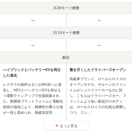
JC08モード燃費
---
---
10.15モード燃費
---
---
解説
ハイブリッドとバッテリーEVを両立
贅を尽くしたドライバーズオープン
した進化
高級車ブランド、ロールスロイスの
レクサスの基幹セダンが8代目へと進
オープンモデル。サルーンのファン
化し、HEVとバッテリーEVを併せも
トムがショーファーカーなのに対
つ電動ラインアップで全面刷新され
し、こちらはドライバーズカー。フ
た。新開発プラットフォームと電動化
ァントムより短い新設計のボディ
技術の強化により、静粛性や乗り心地
は、ロールスロイスの伝統を踏襲し
が一段と高められ、操縦安定性…
つつ、コン…
もっと見る