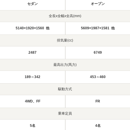
セダン
オープン
全長x全幅x全高(mm)
5140×1920×1560 他
5609×1987×1581 他
排気量(cc)
2487
6749
最高出力(馬力)
189～342
453～460
駆動方式
4WD、FF
FR
乗車定員
5名
4名