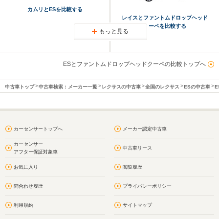
カムリとESを比較する
レイスとファントムドロップヘッド
クーペを比較する
もっと見る
ESとファントムドロップヘッドクーペの比較トップへ
中古車トップ
中古車検索：メーカー一覧
レクサスの中古車
全国のレクサス
ESの中古車
E
カーセンサートップへ
メーカー認定中古車
カーセンサー
中古車リース
アフター保証対象車
お気に入り
閲覧履歴
問合わせ履歴
プライバシーポリシー
利用規約
サイトマップ