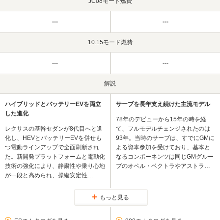
JC08モード燃費
---
---
10.15モード燃費
---
---
解説
ハイブリッドとバッテリーEVを両立
サーブを長年支え続けた主流モデル
した進化
78年のデビューから15年の時を経
レクサスの基幹セダンが8代目へと進
て、フルモデルチェンジされたのは
化し、HEVとバッテリーEVを併せも
93年。当時のサーブは、すでにGMに
つ電動ラインアップで全面刷新され
よる資本参加を受けており、基本と
た。新開発プラットフォームと電動化
なるコンポーネンツは同じGMグルー
技術の強化により、静粛性や乗り心地
プのオペル・ベクトラやアストラ…
が一段と高められ、操縦安定性…
もっと見る