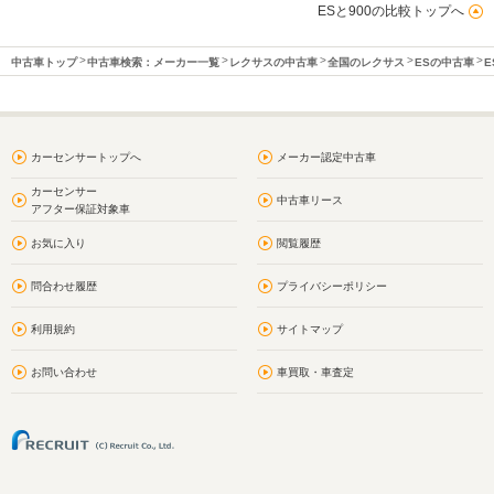
ESと900の比較トップへ
中古車トップ
中古車検索：メーカー一覧
レクサスの中古車
全国のレクサス
ESの中古車
E
カーセンサートップへ
メーカー認定中古車
カーセンサー
中古車リース
アフター保証対象車
お気に入り
閲覧履歴
問合わせ履歴
プライバシーポリシー
利用規約
サイトマップ
お問い合わせ
車買取・車査定