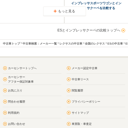
インプレッサスポーツワゴンとイン
プレッサクーペを比較する
もっと見る
ESとインプレッサクーペの比較トップへ
中古車トップ
中古車検索：メーカー一覧
レクサスの中古車
全国のレクサス
ESの中古車
E
カーセンサートップへ
メーカー認定中古車
カーセンサー
中古車リース
アフター保証対象車
お気に入り
閲覧履歴
問合わせ履歴
プライバシーポリシー
利用規約
サイトマップ
お問い合わせ
車買取・車査定