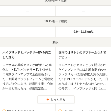
JC08モード燃費
---
---
10.15モード燃費
---
9.9～11.8km/L
解説
ハイブリッドとバッテリーEVを両立
国内ではリトナのサブネームつきで
した進化
デビュー
レクサスの基幹セダンが8代目へと進
コンパクトなセダンとして開発され
化し、HEVとバッテリーEVを併せも
たインプレッサには北米市場でのセ
つ電動ラインアップで全面刷新され
クレタリカー(女性秘書)人気を見越し
た。新開発プラットフォームと電動化
た2ドアFFクーペモデルがあった。日
技術の強化により、静粛性や乗り心地
本市場ではリトナと名つけられたこ
が一段と高められ、操縦安定性…
のモデル、インプレッサと同じエ…
もっと見る