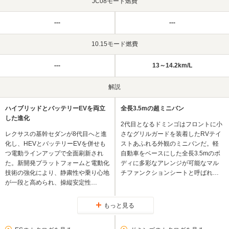
JC08モード燃費
---
---
10.15モード燃費
---
13～14.2km/L
解説
ハイブリッドとバッテリーEVを両立
全長3.5mの超ミニバン
した進化
2代目となるドミンゴはフロントに小
レクサスの基幹セダンが8代目へと進
さなグリルガードを装着したRVテイ
化し、HEVとバッテリーEVを併せも
ストあふれる外観のミニバンだ。軽
つ電動ラインアップで全面刷新され
自動車をベースにした全長3.5mのボ
た。新開発プラットフォームと電動化
ディに多彩なアレンジが可能なマル
技術の強化により、静粛性や乗り心地
チファンクションシートと呼ばれ…
が一段と高められ、操縦安定性…
もっと見る