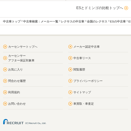
ESとドミンゴの比較トップへ
中古車トップ
中古車検索：メーカー一覧
レクサスの中古車
全国のレクサス
ESの中古車
E
カーセンサートップへ
メーカー認定中古車
カーセンサー
中古車リース
アフター保証対象車
お気に入り
閲覧履歴
問合わせ履歴
プライバシーポリシー
利用規約
サイトマップ
お問い合わせ
車買取・車査定