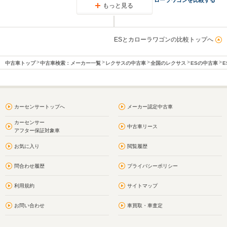
もっと見る
ESとカローラワゴンの比較トップへ
中古車トップ
中古車検索：メーカー一覧
レクサスの中古車
全国のレクサス
ESの中古車
E
カーセンサートップへ
メーカー認定中古車
カーセンサー
中古車リース
アフター保証対象車
お気に入り
閲覧履歴
問合わせ履歴
プライバシーポリシー
利用規約
サイトマップ
お問い合わせ
車買取・車査定