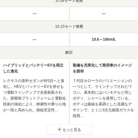
JC08モード燃費
---
---
10.15モード燃費
---
10.6～18km/L
解説
ハイブリッドとバッテリーEVを両立
装備を充実化して商用車のイメージ
した進化
を脱却
レクサスの基幹セダンが8代目へと進
７代目カローラのバリエーションの
化し、HEVとバッテリーEVを併せも
一つとして、ラインナップされたワ
つ電動ラインアップで全面刷新され
ゴン。基本的にはバンモデルと同じ
た。新開発プラットフォームと電動化
ボディ、シャーシを使用している。
技術の強化により、静粛性や乗り心地
ボディは曲線を基調とした流麗なデ
が一段と高められ、操縦安定性…
ザインで、とくに3次元曲面ガラスを
採用…
もっと見る