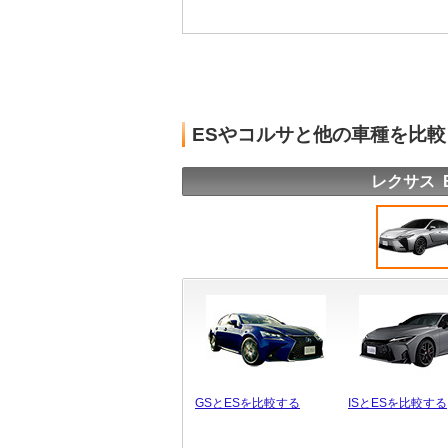
ESやコルサと他の車種を比
レクサス 
GSとESを比較する
ISとESを比較する