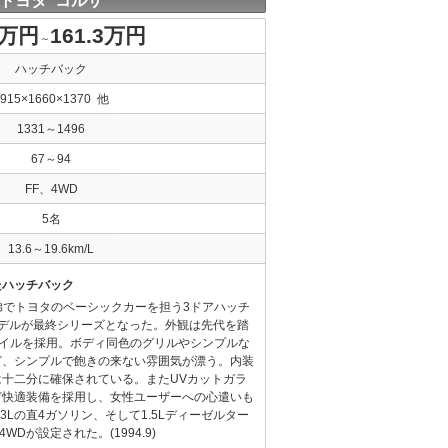
トヨタ コルサ
8万円
161.3万円
～
ハッチバック
3915×1660×1370 他
1331～1496
67～94
FF、4WD
5名
13.6～19.6km/L
たハッチバック
兄弟でトヨタのベーシックカーを担う3ドアハッチ
モデルが最終シリーズとなった。外観は先代を踏
タイルを採用。ボディ同色のグリルやシンプルな
ど、シンプルで飽きの来ない雰囲気が漂う。内装
十二分に確保されている。またUVカットガラ
ど快適装備を採用し、女性ユーザーへの心遣いも
.3Lの直4ガソリン、そして1.5Lディーゼルター
WDが設定された。(1994.9)