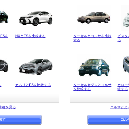
ESを
NXとESを比較する
ターセルとコルサを比較
ビスタ
する
る
る
カムリとESを比較する
ターセルセダンとコルサ
カロー
を比較する
較する
車種を見る
コルサとよ
探す
コル