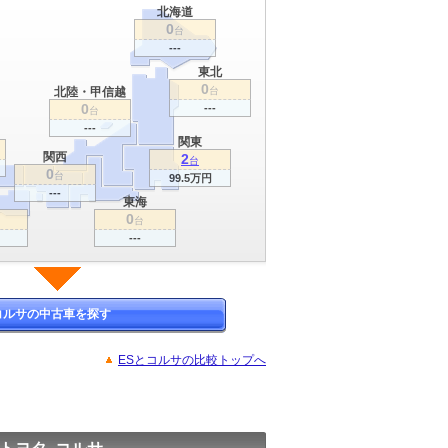
北海道
0
台
---
東北
0
北陸・甲信越
台
0
---
台
---
関東
関西
2
台
0
台
99.5万円
---
東海
0
台
---
コルサの中古車を探す
ESとコルサの比較トップへ