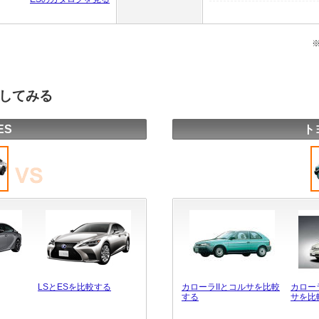
較してみる
ES
ト
LSとESを比較する
カローラIIとコルサを比較
カロー
する
サを比