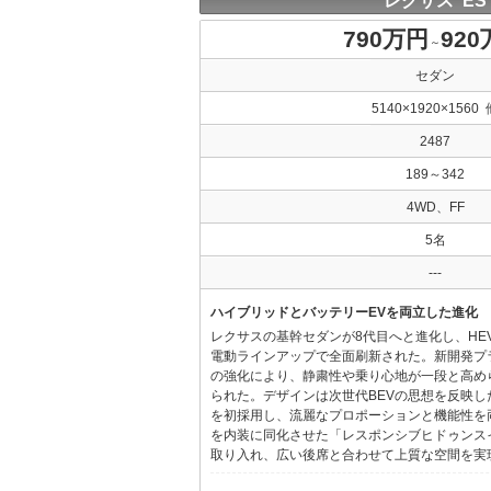
レクサス ES
790万円
92
～
セダン
5140×1920×1560 
2487
189～342
4WD、FF
5名
---
ハイブリッドとバッテリーEVを両立した進化
レクサスの基幹セダンが8代目へと進化し、HE
電動ラインアップで全面刷新された。新開発プ
の強化により、静粛性や乗り心地が一段と高め
られた。デザインは次世代BEVの思想を反映した「Provo
を初採用し、流麗なプロポーションと機能性を
を内装に同化させた「レスポンシブヒドゥンス
取り入れ、広い後席と合わせて上質な空間を実現し