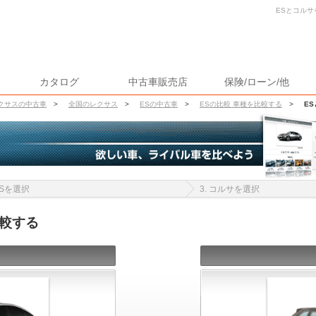
ESとコルサ
カタログ
中古車販売店
保険/ローン/他
クサスの中古車
>
全国のレクサス
>
ESの中古車
>
ESの比較 車種を比較する
>
E
 ESを選択
3. コルサを選択
比較する