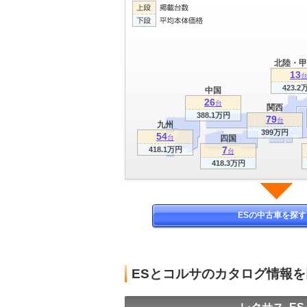
北陸・甲
13
423.2
中国
26
台
関西
388.1万円
79
台
九州
399万円
54
台
四国
7
418.1万円
台
418.3万円
ESの中古車を探す
ESとコルサのカタログ情報