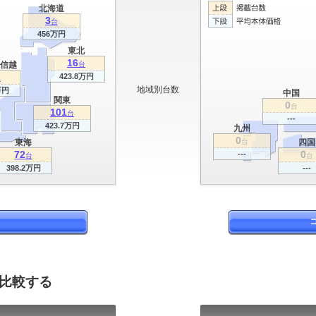
北海道
3
台
456万円
東北
16
信越
台
423.8万円
台
地域別台数
万円
中国
関東
0
台
101
台
---
423.7万円
九州
0
東海
台
四国
72
0
---
台
台
398.2万円
---
を比較する