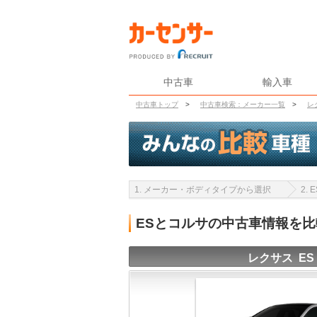
中古車
輸入車
中古車トップ
>
中古車検索：メーカー一覧
>
レ
1. メーカー・ボディタイプから選択
2.
ESとコルサの中古車情報を
レクサス ES