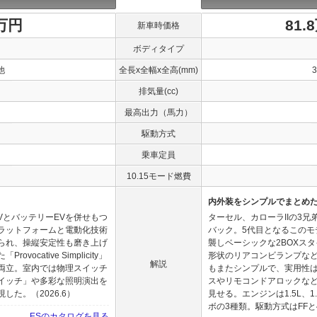
0万円
81.
新車時価格
ボディタイプ
他
全長x全幅x全高(mm)
排気量(cc)
最高出力（馬力）
駆動方式
乗車定員
10.15モード燃費
内外装をシンプルでまとめ
VとバッテリーEVを併せもつ
ターセル、カローラIIの3
ラットフォームと電動化技術
バック。5代目となるこの
られ、操縦安定性も磨き上げ
襲しベーシックな2BOXス
cative Simplicity」
形状のリアコンビランプな
解説
両立。室内では物理スイッチ
もまたシンプルで、実用性は
イッチ」や多彩な照明演出を
スやリモコンドアロックな
た。（2026.6）
見せる。エンジンは1.5L、1
ボの3種類。駆動方式はFFと4
ESのカタログを見る