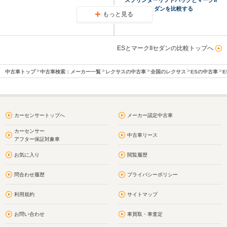
セダンを比較する
もっと見る
ESとマークIIセダンの比較トップへ
中古車トップ
中古車検索：メーカー一覧
レクサスの中古車
全国のレクサス
ESの中古車
E
カーセンサートップへ
メーカー認定中古車
カーセンサー
中古車リース
アフター保証対象車
お気に入り
閲覧履歴
問合わせ履歴
プライバシーポリシー
利用規約
サイトマップ
お問い合わせ
車買取・車査定