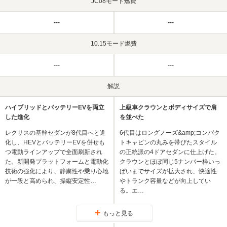
JC08モード燃費
---
---
10.15モード燃費
---
---
解説
ハイブリッドとバッテリーEVを両立
上級車クラウンとボディサイズで肩
した進化
を並べた
レクサスの基幹セダンが8代目へと進
6代目はロングノーズ&amp;コンパク
化し、HEVとバッテリーEVを併せも
トキャビンの丸みを帯びたスタイル
つ電動ラインアップで全面刷新され
の正統派の4ドアセダンに仕上げた。
た。新開発プラットフォームと電動化
クラウンとほぼ同じ5ナンバー枠いっ
技術の強化により、静粛性や乗り心地
ぱいまでサイズが拡大され、快適性
が一段と高められ、操縦安定性…
やトランク容量などが向上してい
る。エ…
もっと見る