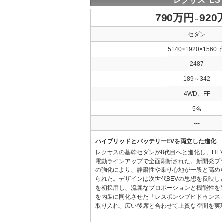
レクサス ES
790万円
92
～
セダン
5140×1920×1560 
2487
189～342
4WD、FF
5名
---
ハイブリッドとバッテリーEVを両立した進化
レクサスの基幹セダンが8代目へと進化し、HE
電動ラインアップで全面刷新された。新開発プ
の強化により、静粛性や乗り心地が一段と高め
られた。デザインは次世代BEVの思想を反映した「Provo
を初採用し、流麗なプロポーションと機能性を
を内装に同化させた「レスポンシブヒドゥンス
取り入れ、広い後席と合わせて上質な空間を実現し