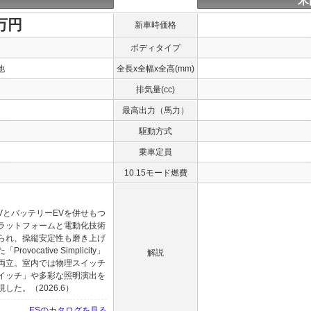
米
0万円
新車時価格
ボディタイプ
他
全長x全幅x全高(mm)
排気量(cc)
最高出力（馬力）
駆動方式
乗車定員
10.15モード燃費
VとバッテリーEVを併せもつ
ラットフォームと電動化技術
られ、操縦安定性も磨き上げ
cative Simplicity」
解説
両立。室内では物理スイッチ
イッチ」や多彩な照明演出を
た。（2026.6）
ESのカタログを見る