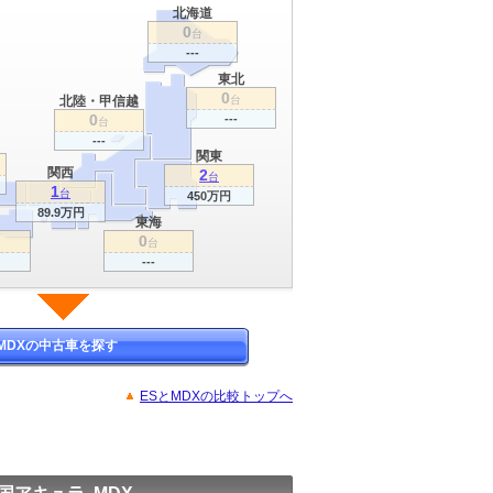
北海道
0
台
---
東北
0
北陸・甲信越
台
0
---
台
---
関東
関西
2
台
1
台
450万円
89.9万円
東海
0
台
---
MDXの中古車を探す
ESとMDXの比較トップへ