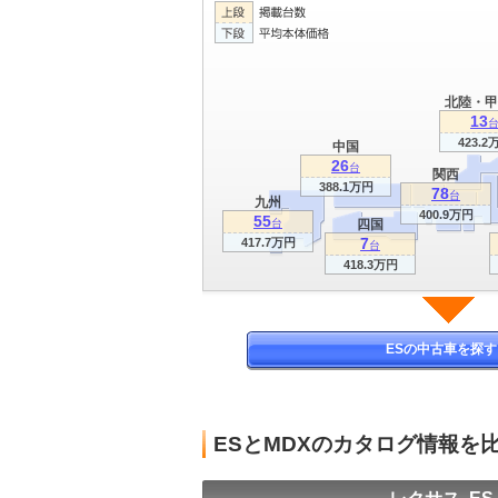
北陸・甲
13
423.2
中国
26
台
関西
388.1万円
78
台
九州
400.9万円
55
台
四国
7
417.7万円
台
418.3万円
ESの中古車を探す
ESとMDXのカタログ情報を