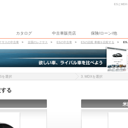
ESとMD
カタログ
中古車販売店
保険/ローン/他
クサスの中古車
>
全国のレクサス
>
ESの中古車
>
ESの比較 車種を比較する
>
ES
 ESを選択
3. MDXを選択
較する
米