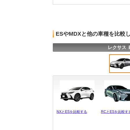
ESやMDXと他の車種を比較
レクサス 
NXとESを比較する
RCとESを比較す