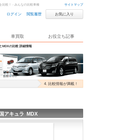
Xを比較！ - みんなの比較車種
サイトマップ
ログイン
閲覧履歴
お気に入り
車買取
お役立ち記事
とMDXの比較 詳細情報
4. 比較情報が満載！
国アキュラ MDX