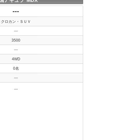
国アキュラ MDX
---
クロカン・ＳＵＶ
---
3500
---
4WD
0名
---
---