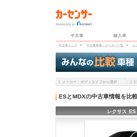
中古車
輸入車
中古車トップ
>
中古車検索：メーカー一覧
>
レ
1. メーカー・ボディタイプから選択
2.
ESとMDXの中古車情報を比
レクサス ES