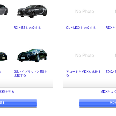
RXとESを比較する
CLとMDXを比較する
RDX
る
GSハイブリッドとESを
アコードとMDXを比較す
ZDX
比較する
る
車種を見る
MDXとよ
探す
MD