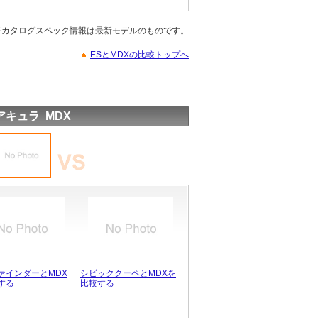
※カタログスペック情報は最新モデルのものです。
ESとMDXの比較トップへ
アキュラ MDX
ァインダーとMDX
シビッククーペとMDXを
する
比較する