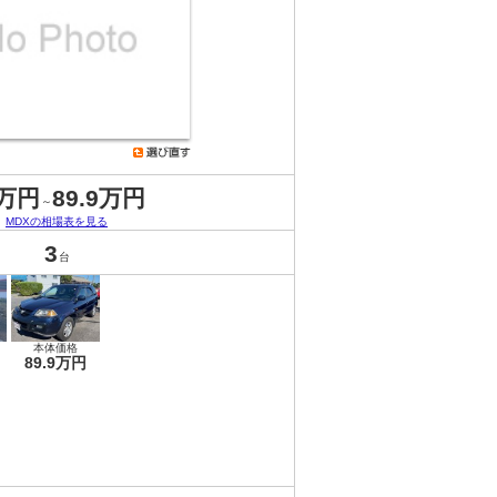
0万円
89.9万円
～
MDXの相場表を見る
3
台
本体価格
89.9万円