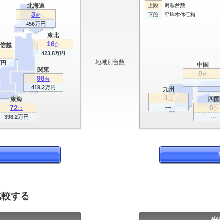
北海道
3
台
456万円
東北
16
信越
台
423.8万円
台
地域別台数
万円
中国
関東
0
台
98
台
---
419.2万円
九州
0
東海
台
四国
72
0
---
台
台
398.2万円
---
比較する