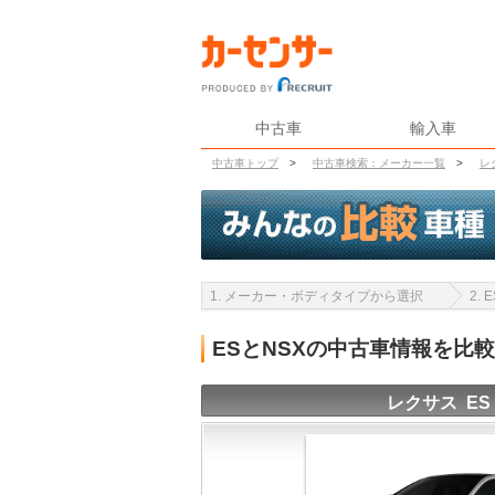
中古車
輸入車
中古車トップ
>
中古車検索：メーカー一覧
>
レ
1. メーカー・ボディタイプから選択
2.
ESとNSXの中古車情報を比
レクサス ES