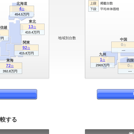
北海道
4
台
454.5万円
東北
13
信越
台
410.4万円
台
地域別台数
万円
中国
関東
0
台
92
台
---
415.8万円
九州
1
東海
台
四国
72
0
2969万円
台
台
392.8万円
---
比較する