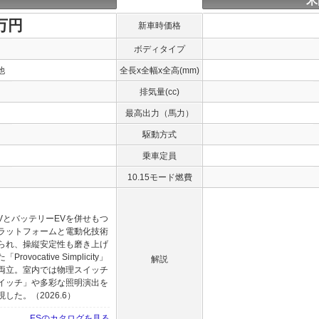
米
0万円
新車時価格
ボディタイプ
他
全長x全幅x全高(mm)
排気量(cc)
最高出力（馬力）
駆動方式
乗車定員
10.15モード燃費
VとバッテリーEVを併せもつ
ラットフォームと電動化技術
られ、操縦安定性も磨き上げ
cative Simplicity」
解説
両立。室内では物理スイッチ
イッチ」や多彩な照明演出を
た。（2026.6）
ESのカタログを見る