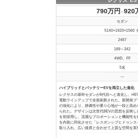
レクサス ES
790万円
92
～
セダン
5140×1920×1560 
2487
189～342
4WD、FF
5名
---
ハイブリッドとバッテリーEVを両立した進化
レクサスの基幹セダンが8代目へと進化し、HE
電動ラインアップで全面刷新された。新開発プ
の強化により、静粛性や乗り心地が一段と高め
られた。デザインは次世代BEVの思想を反映した「Provo
を初採用し、流麗なプロポーションと機能性を
を内装に同化させた「レスポンシブヒドゥンス
取り入れ、広い後席と合わせて上質な空間を実現し