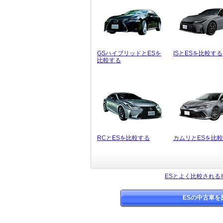
GSハイブリッドとESを
ISとESを比較する
比較する
RCとESを比較する
カムリとESを比
ESとよく比較される
ESの中古車を