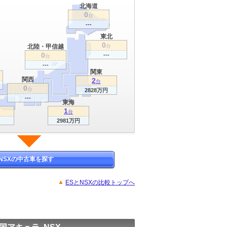
北海道
0
台
---
東北
0
北陸・甲信越
台
0
---
台
---
関東
関西
2
台
0
台
2828万円
---
東海
1
台
2981万円
NSXの中古車を探す
ESとNSXの比較トップへ