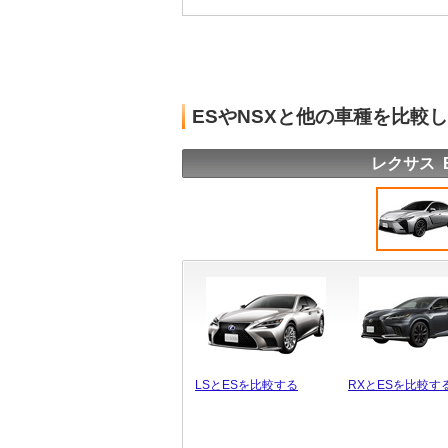
ESやNSXと他の車種を比較
レクサス 
LSとESを比較する
RXとESを比較す