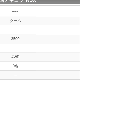
国アキュラ NSX
---
クーペ
---
3500
---
4WD
0名
---
---