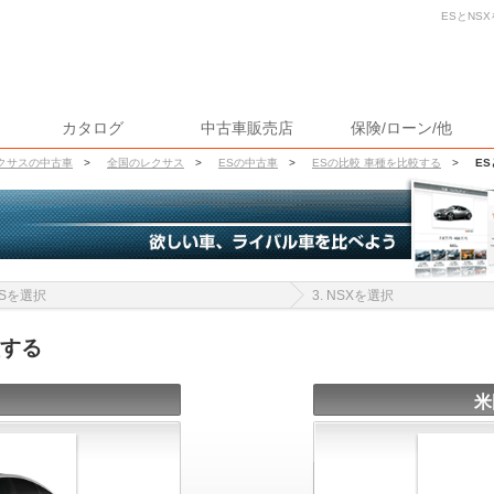
ESとNS
カタログ
中古車販売店
保険/ローン/他
クサスの中古車
>
全国のレクサス
>
ESの中古車
>
ESの比較 車種を比較する
>
ES
 ESを選択
3. NSXを選択
較する
米