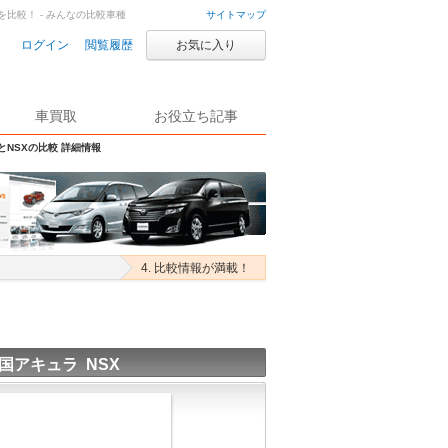
Xを比較！ - みんなの比較車種
サイトマップ
ログイン
閲覧履歴
お気に入り
車買取
お役立ち記事
とNSXの比較 詳細情報
4. 比較情報が満載！
国アキュラ NSX