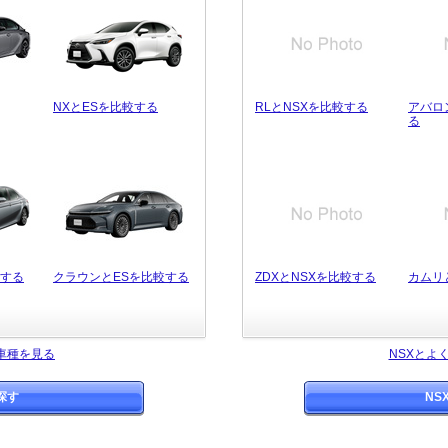
NXとESを比較する
RLとNSXを比較する
アバロ
る
較する
クラウンとESを比較する
ZDXとNSXを比較する
カムリ
車種を見る
NSXとよ
探す
NS