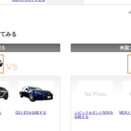
してみる
ES
米国
る
GSとESを比較する
シビックセダンとNSXを
MDX
比較する