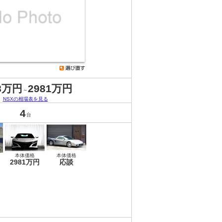
8万円
2981万円
～
NSXの相場表を見る
4
台
本体価格
本体価格
2981万円
応談