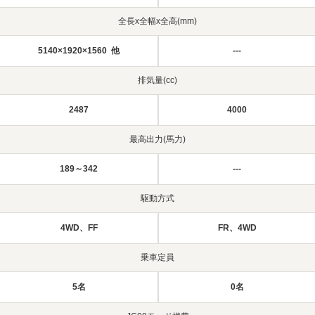
全長x全幅x全高(mm)
5140×1920×1560 他
---
排気量(cc)
2487
4000
最高出力(馬力)
189～342
---
駆動方式
4WD、FF
FR、4WD
乗車定員
5名
0名