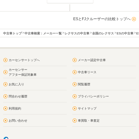
ESとFJクルーザーの比較トップへ
中古車トップ
中古車検索：メーカー一覧
レクサスの中古車
全国のレクサス
ESの中古車
E
カーセンサートップへ
メーカー認定中古車
カーセンサー
中古車リース
アフター保証対象車
お気に入り
閲覧履歴
問合わせ履歴
プライバシーポリシー
利用規約
サイトマップ
お問い合わせ
車買取・車査定