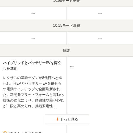
JC08モード燃費
---
---
10.15モード燃費
---
---
解説
ハイブリッドとバッテリーEVを両立
---
した進化
レクサスの基幹セダンが8代目へと進
化し、HEVとバッテリーEVを併せも
つ電動ラインアップで全面刷新され
た。新開発プラットフォームと電動化
技術の強化により、静粛性や乗り心地
が一段と高められ、操縦安定性…
もっと見る