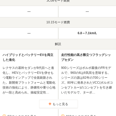
JC08モード燃費
---
---
10.15モード燃費
---
6.8～7.1km/L
解説
ハイブリッドとバッテリーEVを両立
走行性能の高さ際立つフラッグシッ
した進化
プセダン
レクサスの基幹セダンが8代目へと進
900シリーズはボルボ最後のFRモデ
化し、HEVとバッテリーEVを併せも
ルで、960の6は6気筒を意味する。
つ電動ラインアップで全面刷新され
シリーズの源は82年の700シリー
た。新開発プラットフォームと電動化
ズ。80年に発表されたVCC(ボルボコ
技術の強化により、静粛性や乗り心地
ンセプトカー)のコンセプトを引き継
が一段と高められ、操縦安定性…
いだモデルで、ターボ…
もっと見る