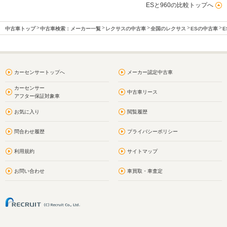
ESと960の比較トップへ
中古車トップ
中古車検索：メーカー一覧
レクサスの中古車
全国のレクサス
ESの中古車
E
カーセンサートップへ
メーカー認定中古車
カーセンサー
中古車リース
アフター保証対象車
お気に入り
閲覧履歴
問合わせ履歴
プライバシーポリシー
利用規約
サイトマップ
お問い合わせ
車買取・車査定