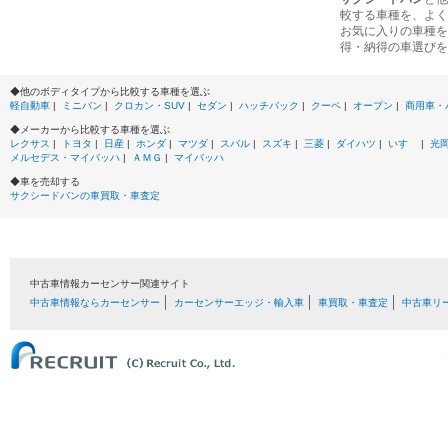
較する車種を、よく
お気に入りの車種を
得・納得の車選びを
◆他のボディタイプから比較する車種を選ぶ
軽自動車
|
ミニバン
|
クロカン・SUV
|
セダン
|
ハッチバック
|
クーペ
|
オープン
|
商用車・
◆メーカーから比較する車種を選ぶ
レクサス
|
トヨタ
|
日産
|
ホンダ
|
マツダ
|
スバル
|
スズキ
|
三菱
|
ダイハツ
|
いすゞ
|
光
メルセデス・マイバッハ
|
ＡＭＧ
|
マイバッハ
◆車を売却する
サクシードバンの車買取・車査定
中古車情報カーセンサー関連サイト
中古車情報ならカーセンサー
カーセンサーエッジ・輸入車
車買取・車査定
中古車リ