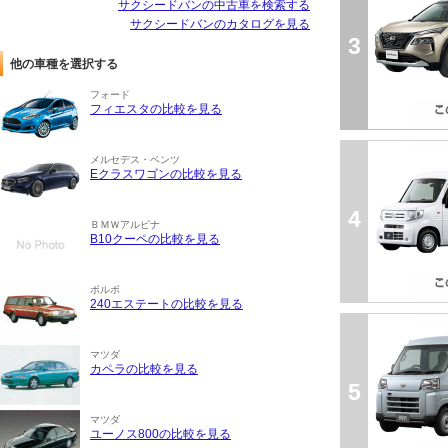
サクシードバンの中古車を検索する
サクシードバンのカタログを見る
3
他の車種を選択する
フォード
フィエスタの比較を見る
メルセデス・ベンツ
Eクラスワゴンの比較を見る
4
ＢＭＷアルピナ
B10クーペの比較を見る
ボルボ
240エステートの比較を見る
マツダ
カペラの比較を見る
5
マツダ
ユーノス800の比較を見る