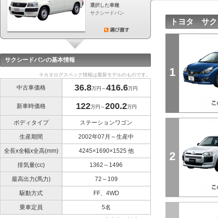
選択した車種
サクシードバン
トヨタ サク
サクシードバンの基本情報
1
※カタログスペック情報は最新モデルのものです。
36.8
416.6
中古車価格
万円～
万円
122
200.2
新車時価格
万円～
万円
ボディタイプ
ステーションワゴン
生産期間
2002年07月～生産中
全長x全幅x全高(mm)
4245×1690×1525 他
2
排気量(cc)
1362～1496
最高出力(馬力)
72～109
駆動方式
FF、4WD
乗車定員
5名