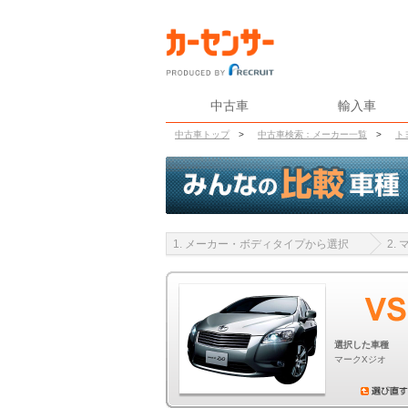
中古車
輸入車
中古車トップ
>
中古車検索：メーカー一覧
>
ト
1. メーカー・ボディタイプから選択
2.
選択した車種
マークXジオ