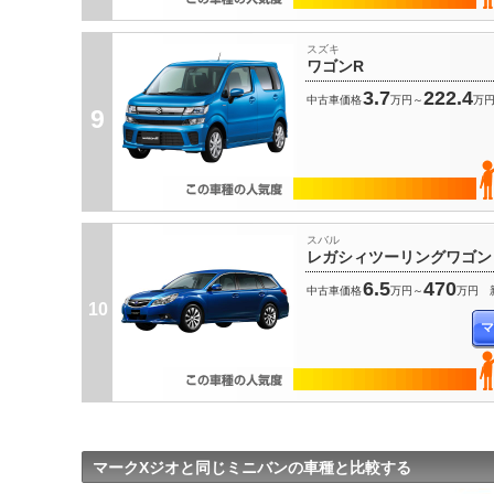
スズキ
ワゴンR
3.7
222.4
中古車価格
万円～
万
9
スバル
レガシィツーリングワゴン
6.5
470
中古車価格
万円～
万円
10
マ
マークXジオと同じミニバンの車種と比較する