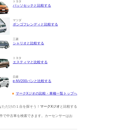
トヨタ
パッソセッテと比較する
マツダ
ボンゴフレンディと比較する
三菱
シャリオと比較する
トヨタ
エスティマと比較する
日産
e-NV200バンと比較する
マークXジオの比較・車種一覧トップへ
なただけの１台を探そう！
マークXジオ
と比較する
件で中古車を検索できます。カーセンサーはお