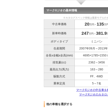
マークXジオの基本情報
※カタログスペック情報は最新モデルの
20
135
中古車価格
万円～
万
247
381.9
新車時価格
万円～
ボディタイプ
ミニバン
生産期間
2007年09月～2013年
全長x全幅x全高(mm)
4695×1785×1550
排気量(cc)
2362～3456
最高出力(馬力)
163～280
駆動方式
FF、4WD
乗車定員
5～7名
マークXジオの中古車を
マークXジオのカタロ
他の車種を選択する