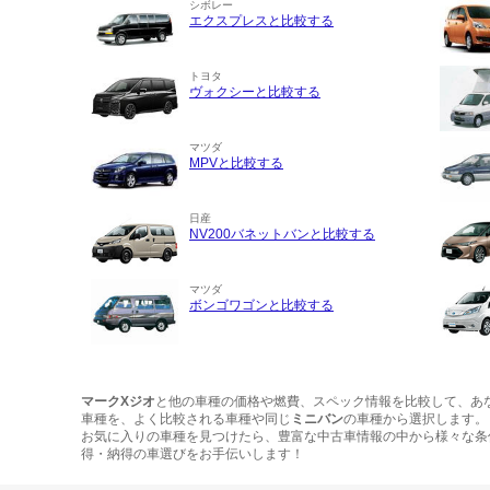
シボレー
エクスプレスと比較する
トヨタ
ヴォクシーと比較する
マツダ
MPVと比較する
日産
NV200バネットバンと比較する
マツダ
ボンゴワゴンと比較する
マークXジオ
と他の車種の価格や燃費、スペック情報を比較して、あ
車種を、よく比較される車種や同じ
ミニバン
の車種から選択します。
お気に入りの車種を見つけたら、豊富な中古車情報の中から様々な条
得・納得の車選びをお手伝いします！