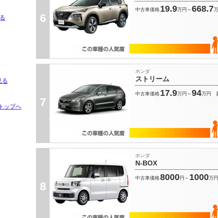
19.9
668.7
中古車価格
万円～
6
る
ホンダ
ストリーム
見る
17.9
94
中古車価格
万円～
万円
7
トップへ
ホンダ
N-BOX
8000
1000
中古車価格
円～
万
8