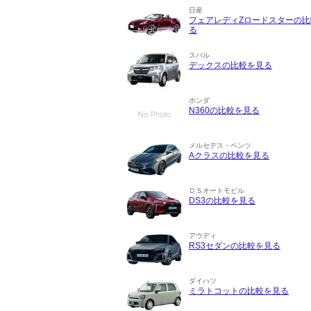
日産
フェアレディZロードスターの比
る
スバル
デックスの比較を見る
ホンダ
N360の比較を見る
メルセデス・ベンツ
Aクラスの比較を見る
ＤＳオートモビル
DS3の比較を見る
アウディ
RS3セダンの比較を見る
ダイハツ
ミラトコットの比較を見る