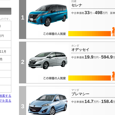
日産
セレナ
33
498
中古車価格
円～
万円
新
1
ものです。
円
万円
ホンダ
オデッセイ
11月
19.9
594.9
中古車価格
万円～
 他
2
マツダ
プレマシー
検索する
グを見る
14.7
158.4
中古車価格
万円～
3