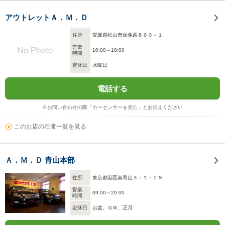
アウトレットＡ．Ｍ．Ｄ
住所
愛媛県松山市保免西８６０－１
営業
10:00～18:00
時間
定休日
水曜日
電話する
※お問い合わせの際「カーセンサーを見た」とお伝えください
このお店の在庫一覧を見る
Ａ．Ｍ．Ｄ 青山本部
住所
東京都港区南青山３－１－２８
営業
09:00～20:00
時間
定休日
お盆、ＧＷ、正月