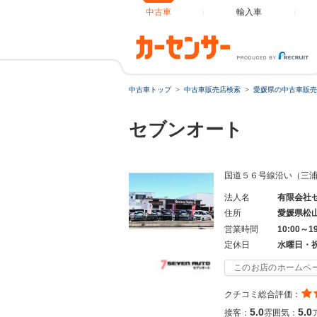
中古車
輸入車
中古車トップ
中古車販売店検索
愛媛県の中古車販売
セブンオート
国道５６号線沿い（三浦
法人名
有限会社
住所
愛媛県松
営業時間
10:00～1
定休日
水曜日・
このお店のホームペ
クチコミ総合評価：
5.0
5.0
接客：
雰囲気：