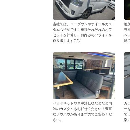
当社では、ローダウンやホイールカス
追
タムも得意です！車種それぞれのオフ
当
セットを計算し、お好みのツライチを
ヘ
作り出します(^^)/
能で
ベッドキットや車中泊仕様などなど内
ガ
装のカスタムもお任せください！豊富
ー
なノウハウがありますのでご安心くだ
で
さい。
楽に