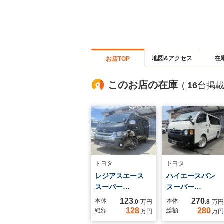
地図&アクセス
在
お店TOP
このお店の在庫
(
16
台掲載
トヨタ
トヨタ
レジアスエース
ハイエースバン
スーパー…
スーパー…
123
270
本体
本体
.0
万円
.8
万円
128
280
総額
総額
万円
万円