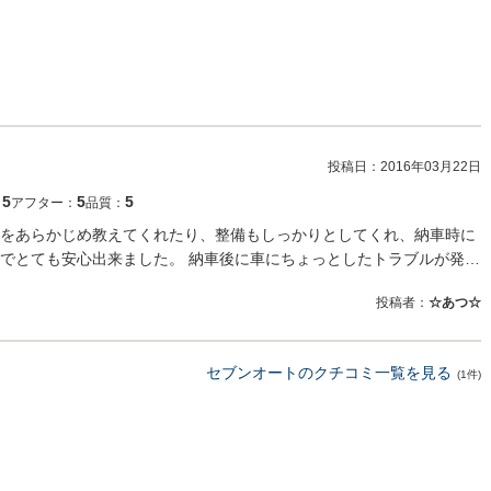
投稿日：
2016年03月22日
5
5
5
：
アフター：
品質：
をあらかじめ教えてくれたり、整備もしっかりとしてくれ、納車時に
でとても安心出来ました。 納車後に車にちょっとしたトラブルが発…
投稿者：
☆あつ☆
セブンオートのクチコミ一覧を見る
(1件)