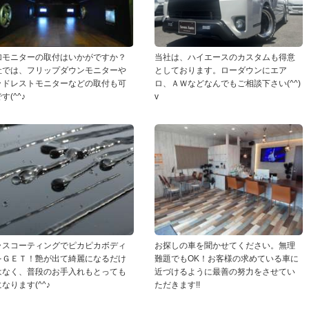
加モニターの取付はいかがですか？
当社は、ハイエースのカスタムも得意
社では、フリップダウンモニターや
としております。ローダウンにエア
ッドレストモニターなどの取付も可
ロ、ＡＷなどなんでもご相談下さい(^^)
す(^^♪
v
ラスコーティングでピカピカボディ
お探しの車を聞かせてください。無理
をＧＥＴ！艶が出て綺麗になるだけ
難題でもOK！お客様の求めている車に
はなく、普段のお手入れもとっても
近づけるように最善の努力をさせてい
なります(^^♪
ただきます!!