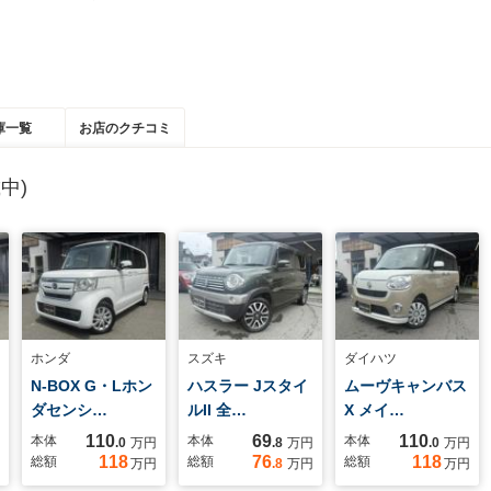
庫一覧
お店のクチコミ
中)
ホンダ
スズキ
ダイハツ
N-BOX G・Lホン
ハスラー Jスタイ
ムーヴキャンバス
ダセンシ…
ルII 全…
X メイ…
110
69
110
本体
本体
本体
.0
万円
.8
万円
.0
万円
118
76
118
総額
総額
総額
万円
.8
万円
万円