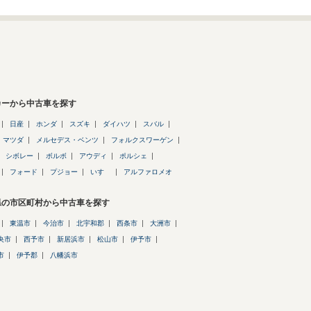
カーから中古車を探す
日産
ホンダ
スズキ
ダイハツ
スバル
マツダ
メルセデス・ベンツ
フォルクスワーゲン
シボレー
ボルボ
アウディ
ポルシェ
フォード
プジョー
いすゞ
アルファロメオ
県の市区町村から中古車を探す
東温市
今治市
北宇和郡
西条市
大洲市
央市
西予市
新居浜市
松山市
伊予市
市
伊予郡
八幡浜市