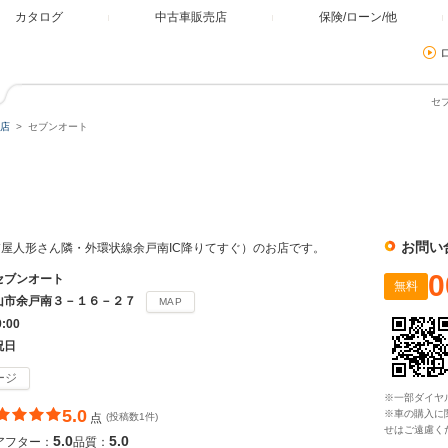
カタログ
中古車販売店
保険/ローン/他
セ
店
セブンオート
お問い
屋人形さん隣・外環状線余戸南IC降りてすぐ）のお店です。
0
セブンオート
無料
山市余戸南３－１６－２７
MAP
9:00
祝日
ージ
※一部ダイヤ
5.0
※車の購入に
点
(投稿数1件)
せはご遠慮く
5.0
5.0
アフター：
品質：