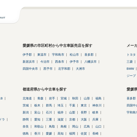
愛媛県の市区町村から中古車販売店を探す
メー
伊予郡
東温市
宇和島市
松山市
喜多郡
トヨタ
新居浜市
今治市
西条市
伊予市
八幡浜市
三菱
四国中央市
西予市
北宇和郡
大洲市
BMW
ジープ
都道府県から中古車を探す
愛媛
LB
北海道
青森
岩手
宮城
秋田
山形
福島
喜多郡
茨城
栃木
群馬
埼玉
千葉
東京
神奈川
四国中
新潟
富山
石川
福井
山梨
長野
岐阜
宇和島
ドラ
静岡
愛知
三重
滋賀
京都
大阪
兵庫
奈良
和歌山
鳥取
島根
岡山
広島
山口
徳島
香川
愛媛
高知
福岡
佐賀
長崎