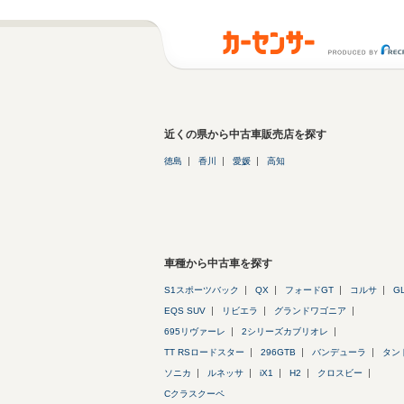
近くの県から中古車販売店を探す
徳島
香川
愛媛
高知
車種から中古車を探す
S1スポーツバック
QX
フォードGT
コルサ
G
EQS SUV
リビエラ
グランドワゴニア
695リヴァーレ
2シリーズカブリオレ
TT RSロードスター
296GTB
バンデューラ
タン
ソニカ
ルネッサ
iX1
H2
クロスビー
Cクラスクーペ