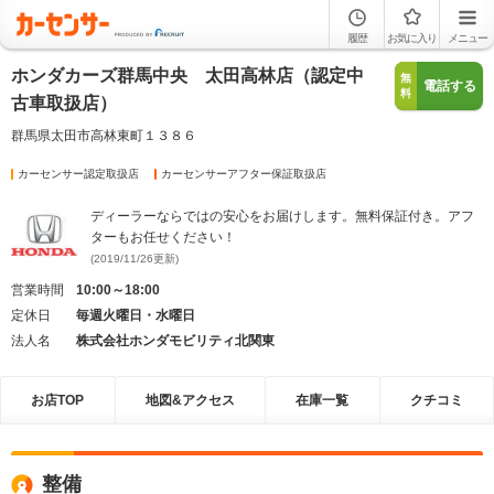
履歴
お気に入り
メニュー
ホンダカーズ群馬中央 太田高林店（認定中
無
電話する
料
古車取扱店）
群馬県太田市高林東町１３８６
カーセンサー認定取扱店
カーセンサーアフター保証取扱店
ディーラーならではの安心をお届けします。無料保証付き。アフ
ターもお任せください！
(2019/11/26更新)
営業時間
10:00～18:00
定休日
毎週火曜日・水曜日
法人名
株式会社ホンダモビリティ北関東
お店TOP
地図&アクセス
在庫一覧
クチコミ
整備