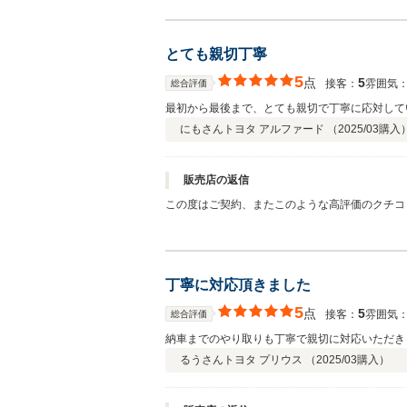
とても親切丁寧
5
点
5
接客：
雰囲気
総合評価
最初から最後まで、とても親切で丁寧に応対して
にもさん
トヨタ アルファード （
2025/03
購入
販売店の返信
この度はご契約、またこのような高評価のクチコ
が充実しているため、ご家族でご来店いただくお
んでいただけるサービスを充実させる努力をして
りでございます。また今後のメンテナンスや、次
くお願い致します。
丁寧に対応頂きました
5
点
5
接客：
雰囲気
総合評価
納車までのやり取りも丁寧で親切に対応いただき
るうさん
トヨタ プリウス （
2025/03
購入）