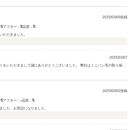
2025/03/05投稿
5
5
5
：
アフター：
品質：
いただきました。
）
2025/03/07
ミをいただきまして誠にありがとうございました。 弊社はミニバン等の取り揃え
客様が多く、キッズスペースの清潔さやミニカーのプレゼントなど、ご家族に喜
おります。この度はお子様にも喜んでいただけたようで、弊社としても嬉しい限
回お車をお買い求めになる際もぜひお手伝いさせて頂ければ幸いです。何卒宜し
2025/03/02投稿
5
‐
5
：
アフター：
品質：
ました。お世話になりました。