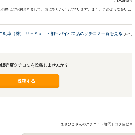
2025/03/03
 この度はご契約頂きまして、誠にありがとうございます。また、このような高い評
お客様に喜んで頂けることが、何よりも私共の励みになります。車内外のクリーニ
社員全員で徹底させたいと思っております。またぜひお気軽にお立ち寄りくださ
自動車（株） Ｕ－Ｐａｒｋ桐生バイパス店のクチコミ一覧を見る
(40件)
の販売店クチコミを投稿しませんか？
投稿する
まさひこさんのクチコミ（群馬トヨタ自動車