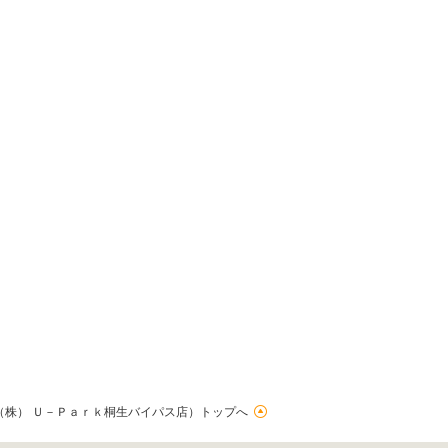
（株） Ｕ－Ｐａｒｋ桐生バイパス店）トップへ