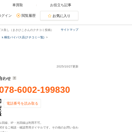
車買取
お役立ち記事
ログイン
閲覧履歴
お気に入り
サイトマップ
ビス良し（まさひこさんのクチコミ投稿）
ｒｋ桐生バイパス店(クチコミ一覧)
2025/10/27更新
合わせ
078-6002-199830
電話番号を読み取る
ル回線、IP・光回線は利用不可。
関するご相談・確認専用ダイヤルです。その他のお問い合わ