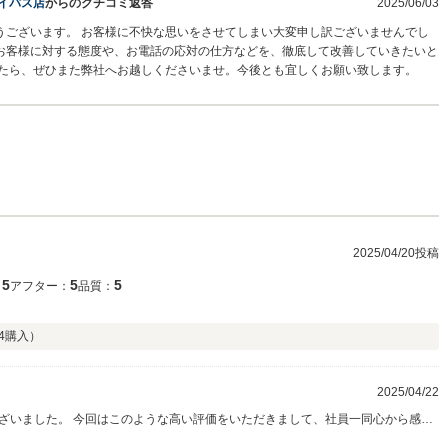
イパス店
からのクチコミ返答
2025/06/03
うございます。 お客様に不快な思いをさせてしまい大変申し訳ございませんでし
お客様に対する態度や、お電話の応対の仕方などを、徹底して改善していきたいと
したら、ぜひまた弊社へお越しくださいませ。今後とも宜しくお願い致します。
2025/04/20投稿
5
5
5
：
アフター：
品質：
4
購入）
2025/04/22
ざいました。 今回はこのような高い評価をいただきまして、社員一同心から感謝
立ち寄りください。今後とも、どうぞ宜しくお願い致します。