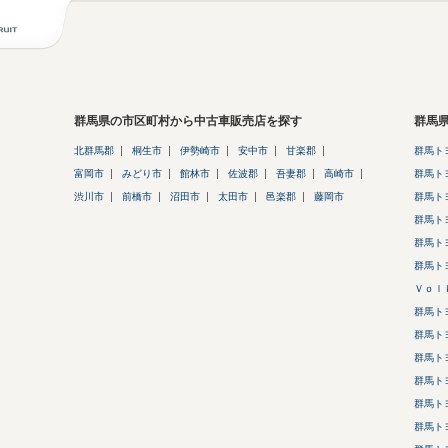
群馬県の市区町村から中古車販売店を探す
群馬
北群馬郡
桐生市
伊勢崎市
安中市
甘楽郡
群馬ト
富岡市
みどり市
館林市
佐波郡
吾妻郡
高崎市
群馬ト
渋川市
前橋市
沼田市
太田市
邑楽郡
藤岡市
群馬ト
群馬ト
群馬ト
群馬ト
Ｖｏｌ
群馬ト
群馬ト
群馬ト
群馬ト
群馬ト
群馬ト