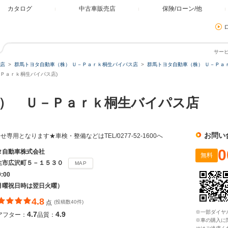
カタログ
中古車販売店
保険/ローン/他
サー
店
群馬トヨタ自動車（株） Ｕ－Ｐａｒｋ桐生バイパス店
群馬トヨタ自動車（株） Ｕ－Ｐａ
Ｐａｒｋ桐生バイパス店)
） Ｕ－Ｐａｒｋ桐生バイパス店
お問い
用となります★車検・整備などはTEL/0277‐52‐1600へ
0
タ自動車株式会社
無料
生市広沢町５－１５３０
MAP
9:00
月曜祝日時は翌日火曜）
4.8
点
(投稿数40件)
※一部ダイヤ
4.7
4.9
アフター：
品質：
※車の購入に