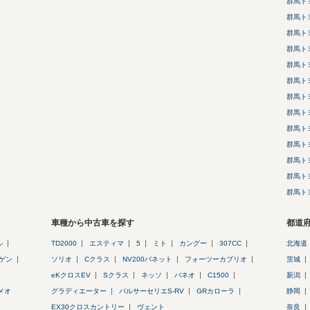
群馬ト
群馬ト
群馬ト
群馬ト
群馬ト
群馬ト
群馬ト
群馬ト
群馬ト
群馬ト
群馬ト
群馬ト
群馬ト
車種から中古車を探す
都道
ル
TD2000
エスティマ
5
ミト
カングー
307CC
北海道
ゲン
ソリオ
Cクラス
NV200バネット
フォーツーカブリオ
茨城
eKクロスEV
Sクラス
ネッソ
バネオ
C1500
新潟
メオ
グラディエーター
パルサーセリエS-RV
GRカローラ
静岡
EX30クロスカントリー
ヴェント
奈良