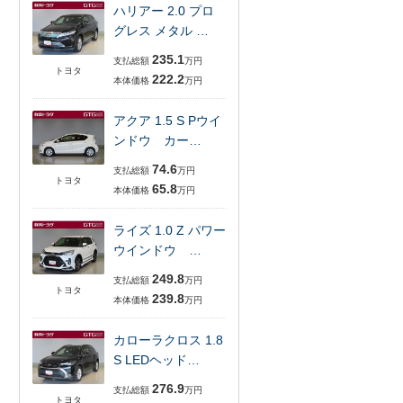
ハリアー 2.0 プロ
グレス メタル …
235.1
支払総額
万円
トヨタ
222.2
本体価格
万円
アクア 1.5 S Pウイ
ンドウ カー…
74.6
支払総額
万円
トヨタ
65.8
本体価格
万円
ライズ 1.0 Z パワー
ウインドウ …
249.8
支払総額
万円
トヨタ
239.8
本体価格
万円
カローラクロス 1.8
S LEDヘッド…
276.9
支払総額
万円
トヨタ