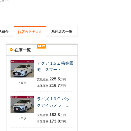
ださい。
フ紹介
系列店の一覧
お店のクチコミ
NEW
NEW
NEW
NEW
NEW
NEW
在庫一覧
アクア 1.5 Z 衝突回
避 スマート…
225.5
支払総額
万円
トヨタ
216.7
本体価格
万円
ライズ 1.0 G バッ
クアイカメラ …
183.8
支払総額
万円
トヨタ
173.8
本体価格
万円