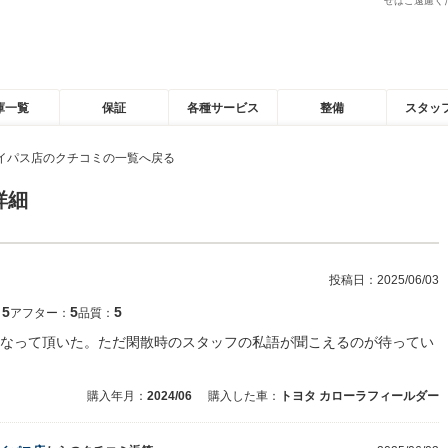
せはご遠慮く
庫一覧
保証
各種サービス
整備
スタッ
イパス店のクチコミの一覧へ戻る
詳細
投稿日：
2025/06/03
5
5
5
：
アフター：
品質：
なって頂いた。ただ閑散時のスタッフの私語が聞こえるのが待ってい
購入年月：
2024/06
購入した車：
トヨタ カローラフィールダー