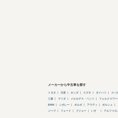
メーカーから中古車を探す
トヨタ
日産
ホンダ
スズキ
ダイハツ
スバ
三菱
マツダ
メルセデス・ベンツ
フォルクスワー
BMW
シボレー
ボルボ
アウディ
ポルシェ
ジープ
フォード
プジョー
いすゞ
アルファロ