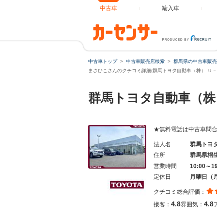
中古車
輸入車
中古車トップ
中古車販売店検索
群馬県の中古車販売
まさひこさんのクチコミ詳細(群馬トヨタ自動車（株） Ｕ－
群馬トヨタ自動車（株
★無料電話は中古車問合せ専
法人名
群馬トヨ
住所
群馬県桐
営業時間
10:00～1
定休日
月曜日（
クチコミ総合評価：
4.8
4.8
接客：
雰囲気：