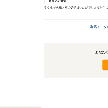
販売店の返信
るう様 その後お車の調子はいかがでしょうか？
価のクチコミを頂き、大変うれしく思います。 
ングやお車の細部に渡るご説明も、今後より一層
い。 今後ともどうぞ宜しくお願い致します。
群馬トヨタ
あなた