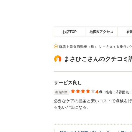
お店TOP
地図&アクセス
在
群馬トヨタ自動車（株） Ｕ－Ｐａｒｋ桐生バ
まさひこさんのクチコミ
サービス良し
4
点
3
接客：
雰囲気
総合評価
必要なケアの提案と安いコストで点検を行
るあいだ気になる。