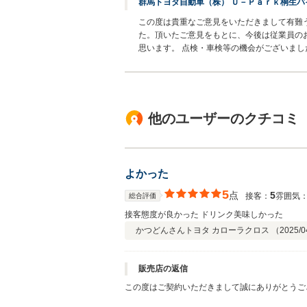
群馬トヨタ自動車（株） Ｕ－Ｐａｒｋ桐生バ
この度は貴重なご意見をいただきまして有難
た。頂いたご意見をもとに、今後は従業員の
思います。 点検・車検等の機会がございま
他のユーザーのクチコミ
よかった
5
点
5
接客：
雰囲気
総合評価
接客態度が良かった ドリンク美味しかった
かつどんさん
トヨタ カローラクロス （
2025/0
販売店の返信
この度はご契約いただきまして誠にありがとうご
しております。何かお困りの際はぜひお気軽にお