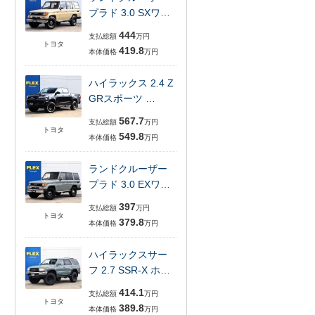
プラド 3.0 SXワ…
444
支払総額
万円
トヨタ
419.8
本体価格
万円
ハイラックス 2.4 Z
GRスポーツ …
567.7
支払総額
万円
トヨタ
549.8
本体価格
万円
ランドクルーザー
プラド 3.0 EXワ…
397
支払総額
万円
トヨタ
379.8
本体価格
万円
ハイラックスサー
フ 2.7 SSR-X ホ…
414.1
支払総額
万円
トヨタ
389.8
本体価格
万円