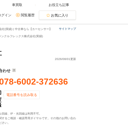
車買取
お役立ち記事
ログイン
閲覧履歴
お気に入り
サイトマップ
(実績) | 中古車なら【カーセンサー】
ランクルフレックス株式会社(実績)
社
2026/08/01更新
合わせ
078-6002-372636
電話番号を読み取る
ル回線、IP・光回線は利用不可。
関するご相談・確認専用ダイヤルです。その他のお問い合わ
ださい。