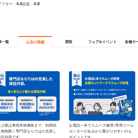
4.8
4.8
アフター：
品質：
庫一覧
買取
フェア&イベント
各種サ
お店の実績
証上限は車両本体価格まで、利用回
お電話一本でスムーズ修理♪専用コール
は無制限！専門店ならではの充実し
センターがあるから繋がりやすいのも
保証内容です。
ポイントです。