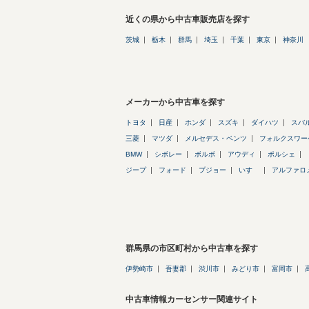
近くの県から中古車販売店を探す
茨城
栃木
群馬
埼玉
千葉
東京
神奈川
メーカーから中古車を探す
トヨタ
日産
ホンダ
スズキ
ダイハツ
スバ
三菱
マツダ
メルセデス・ベンツ
フォルクスワー
BMW
シボレー
ボルボ
アウディ
ポルシェ
ジープ
フォード
プジョー
いすゞ
アルファロ
群馬県の市区町村から中古車を探す
伊勢崎市
吾妻郡
渋川市
みどり市
富岡市
中古車情報カーセンサー関連サイト