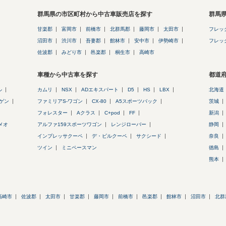
群馬県の市区町村から中古車販売店を探す
群馬
甘楽郡
富岡市
前橋市
北群馬郡
藤岡市
太田市
フレッ
沼田市
渋川市
吾妻郡
館林市
安中市
伊勢崎市
フレッ
佐波郡
みどり市
邑楽郡
桐生市
高崎市
車種から中古車を探す
都道
ル
カムリ
NSX
ADエキスパート
D5
HS
LBX
北海道
ゲン
ファミリアS-ワゴン
CX-80
A5スポーツバック
茨城
フォレスター
Aクラス
C+pod
FF
新潟
メオ
アルファ159スポーツワゴン
レンジローバー
静岡
インプレッサクーペ
デ・ビルクーペ
サクシード
奈良
ツイン
ミニペースマン
徳島
熊本
高崎市
佐波郡
太田市
甘楽郡
藤岡市
前橋市
邑楽郡
館林市
沼田市
北群