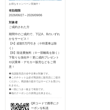
お得なキャンペーン実施中！
有効期限
2026/06/27～2026/09/06
対象者
ご成約された方
期間中のご成約で、下記A、Bのいずれ
かをサービス！
【A】総額5万円引き（※特選車は除
く）
【B】陸送費無料（※一部離島を除く）
下取りも強化中！更に成約プレゼント
や試乗車・デモカー販売などをご用
意！
◆当該販売店の全中古車が対象です。
◆このチケットは必ず商談前に販売店にご提示
ください。商談後の提示ではサービスを受けら
れません。
◆一回につき一枚まで有効です。
◆他のクーポンとの併用は出来ません。
QRコードで携帯にク
ーポンを転送