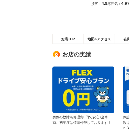
4.9
4.9
接客：
雰囲気：
お店TOP
地図&アクセス
在
お店の実績
突然の故障も修理費0円で安心♪全車
保
両、初年度は標準付帯しております！
数
た