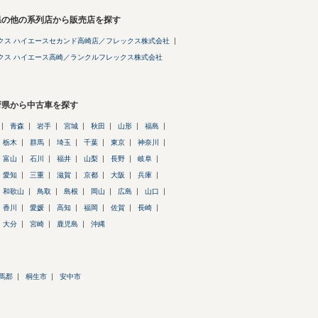
県の他の系列店から販売店を探す
クス ハイエースセカンド高崎店／フレックス株式会社
クス ハイエース高崎／ランクルフレックス株式会社
府県から中古車を探す
青森
岩手
宮城
秋田
山形
福島
栃木
群馬
埼玉
千葉
東京
神奈川
富山
石川
福井
山梨
長野
岐阜
愛知
三重
滋賀
京都
大阪
兵庫
和歌山
鳥取
島根
岡山
広島
山口
香川
愛媛
高知
福岡
佐賀
長崎
大分
宮崎
鹿児島
沖縄
馬郡
桐生市
安中市