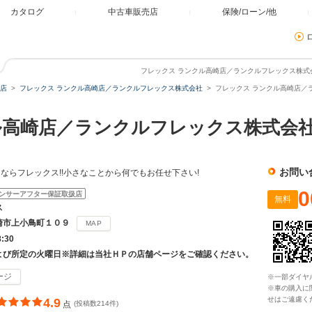
カタログ
中古車販売店
保険/ローン/他
フレックス ランクル高崎店／ランクルフレックス株式会社
店
フレックス ランクル高崎店／ランクルフレックス株式会社
フレックス ランクル高崎店／
ル高崎店／ランクルフレックス株式会
お問い
ならフレックス!!小さなことから何でもお任せ下さい!
0
ンサーアフター保証取扱店
無料
ス
崎市上小鳥町１０９
MAP
8:30
よび所定の火曜日※詳細は当社ＨＰの店舗ページをご確認ください。
ージ
※一部ダイヤ
※車の購入に
せはご遠慮く
4.9
点
(投稿数214件)