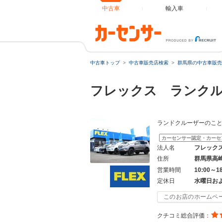
中古車
輸入車
中古車トップ
中古車販売店検索
群馬県の中古車販売
フレックス ランク
ランドクルーザーのこと
カーセンサー認定・カーセ
法人名
フレック
住所
群馬県高
営業時間
10:00～1
定休日
水曜日お
このお店のホームペ
クチコミ総合評価：