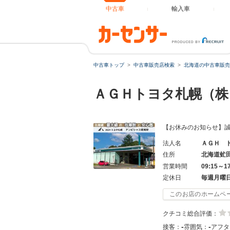
中古車
輸入車
中古車トップ
中古車販売店検索
北海道の中古車販売
ＡＧＨトヨタ札幌（株
【お休みのお知らせ】誠
法人名
ＡＧＨ 
住所
北海道虻
営業時間
09:15～1
定休日
毎週月曜
このお店のホームペ
クチコミ総合評価：
-
-
接客：
雰囲気：
アフタ