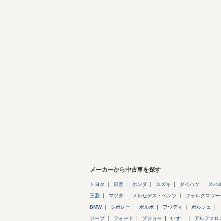
メーカーから中古車を探す
トヨタ
日産
ホンダ
スズキ
ダイハツ
スバ
三菱
マツダ
メルセデス・ベンツ
フォルクスワー
BMW
シボレー
ボルボ
アウディ
ポルシェ
ジープ
フォード
プジョー
いすゞ
アルファロ