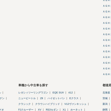
ＡＧＨ
ＡＧＨ
ＡＧＨ
ＡＧＨ
ＡＧＨ
ＡＧＨ
ＡＧＨ
ＡＧＨ
ＡＧＨ
ＡＧＨ
ＡＧＨ
ＡＧＨ
ＡＧＨ
ＡＧＨ
車種から中古車を探す
都道
ル
レガシィツーリングワゴン
EQE SUV
412
北海道
ゲン
ニュービートル
Z8
ハイゼットバン
Eクラス
茨城
クラシック
クラウンハイブリッド
V12ヴァンキッシュ
新潟
メオ
FJクルーザー
XV
RS3セダン
X1
ホーネット
静岡