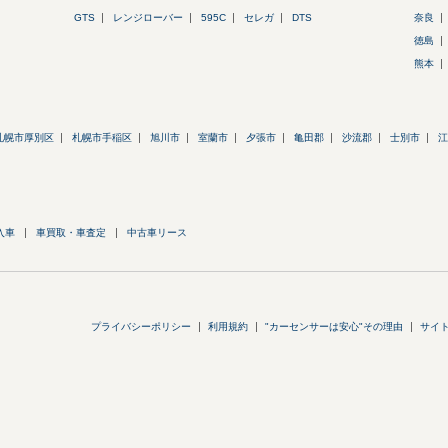
GTS
レンジローバー
595C
セレガ
DTS
奈良
徳島
熊本
札幌市厚別区
札幌市手稲区
旭川市
室蘭市
夕張市
亀田郡
沙流郡
士別市
江
入車
車買取・車査定
中古車リース
プライバシーポリシー
利用規約
"カーセンサーは安心"その理由
サイ