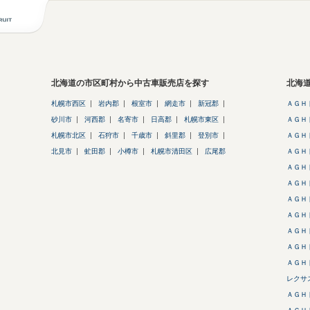
北海道の市区町村から中古車販売店を探す
北海
札幌市西区
岩内郡
根室市
網走市
新冠郡
ＡＧＨ
砂川市
河西郡
名寄市
日高郡
札幌市東区
ＡＧＨ
札幌市北区
石狩市
千歳市
斜里郡
登別市
ＡＧＨ
北見市
虻田郡
小樽市
札幌市清田区
広尾郡
ＡＧＨ
ＡＧＨ
ＡＧＨ
ＡＧＨ
ＡＧＨ
ＡＧＨ
ＡＧＨ
ＡＧＨ
レクサ
ＡＧＨ