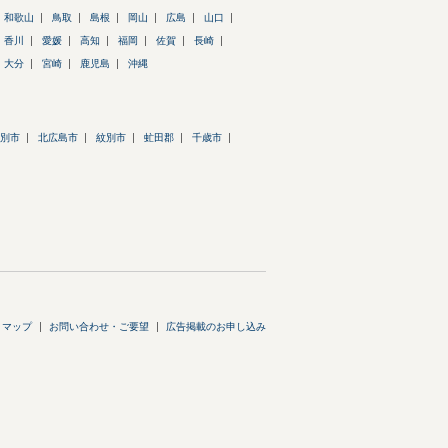
和歌山
鳥取
島根
岡山
広島
山口
香川
愛媛
高知
福岡
佐賀
長崎
大分
宮崎
鹿児島
沖縄
別市
北広島市
紋別市
虻田郡
千歳市
トマップ
お問い合わせ・ご要望
広告掲載のお申し込み