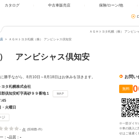
カタログ
中古車販売店
保険/ローン/他
ＡＧＨトヨタ札幌（株） アンビシャ
店
ＡＧＨトヨタ札幌（株） アンビシャス倶知安
） アンビシャス倶知安
お問い
に勝手ながら、8月10日～8月18日はお休みを頂きます。
0
トヨタ札幌株式会社
無料
田郡倶知安町字高砂９９番地１
MAP
7:45
日・火曜日
ージ
※一部ダイヤ
-
※車の購入に
点
(投稿数-件)
せはご遠慮く
-
-
ー：
品質：