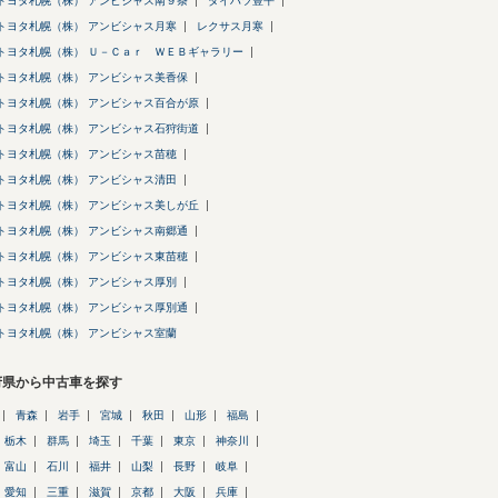
トヨタ札幌（株） アンビシャス南９条
ダイハツ豊平
トヨタ札幌（株） アンビシャス月寒
レクサス月寒
トヨタ札幌（株） Ｕ－Ｃａｒ ＷＥＢギャラリー
トヨタ札幌（株） アンビシャス美香保
トヨタ札幌（株） アンビシャス百合が原
トヨタ札幌（株） アンビシャス石狩街道
トヨタ札幌（株） アンビシャス苗穂
トヨタ札幌（株） アンビシャス清田
トヨタ札幌（株） アンビシャス美しが丘
トヨタ札幌（株） アンビシャス南郷通
トヨタ札幌（株） アンビシャス東苗穂
トヨタ札幌（株） アンビシャス厚別
トヨタ札幌（株） アンビシャス厚別通
トヨタ札幌（株） アンビシャス室蘭
府県から中古車を探す
青森
岩手
宮城
秋田
山形
福島
栃木
群馬
埼玉
千葉
東京
神奈川
富山
石川
福井
山梨
長野
岐阜
愛知
三重
滋賀
京都
大阪
兵庫