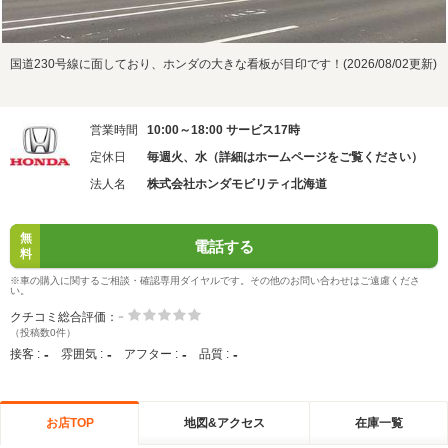
国道230号線に面しており、ホンダの大きな看板が目印です！(2026/08/02更新)
営業時間
10:00～18:00 サービス17時
定休日
毎週火、水（詳細はホームページをご覧ください）
法人名
株式会社ホンダモビリティ北海道
無
電話する
料
※車の購入に関するご相談・確認専用ダイヤルです。その他のお問い合わせはご遠慮くださ
い。
-
クチコミ総合評価：
（投稿数0件）
-
-
-
-
接客 :
雰囲気 :
アフター :
品質 :
お店TOP
地図&アクセス
在庫一覧