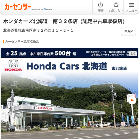
履歴
お気に入り
メニュー
ホンダカーズ北海道 南３２条店（認定中古車取扱店）
北海道札幌市南区南３２条西１１－２－１
MAP
カーセンサー認定取扱店
1/6