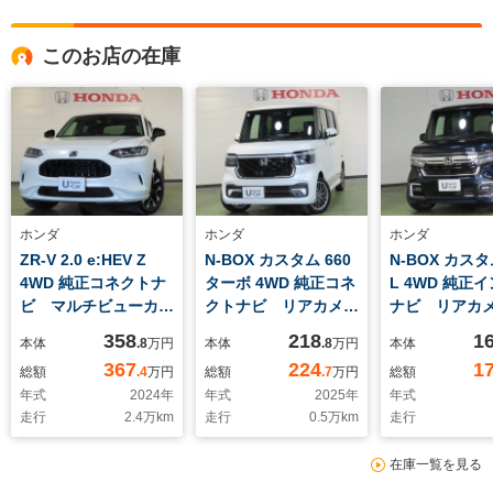
このお店の在庫
ホンダ
ホンダ
ホンダ
ZR-V 2.0 e:HEV Z
N-BOX カスタム 660
N-BOX カスタ
4WD 純正コネクトナ
ターボ 4WD 純正コネ
L 4WD 純正
ビ マルチビューカメ
クトナビ リアカメ
ナビ リアカ
ラ フルセグ パワー
ラ ETC 純正ドラレ
ルセグ シー
358
218
1
本体
.8
万円
本体
.8
万円
本体
シート シートヒータ
コ パドルシフト ク
ー 純正ド
367
224
1
総額
.4
万円
総額
.7
万円
総額
ー ステアリングヒー
ルーズコントロール
ETC 左PSD
年式
2024
年
年式
2025
年
年式
ター CSRS VSA
シートヒーター 両側
モコンスタ
走行
2.4
万km
走行
0.5
万km
走行
パワーゲート
電動スライドドア フ
VSA CSRS
ルセグTV 夏冬タイ
在庫一覧を見る
ヤ付き