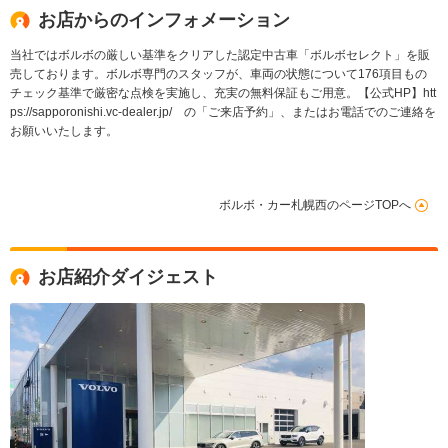
お店からのインフォメーション
当社ではボルボの厳しい基準をクリアした認定中古車「ボルボセレクト」を販
売しております。ボルボ専門のスタッフが、車両の状態について176項目もの
チェック基準で厳密な点検を実施し、充実の無料保証もご用意。【公式HP】htt
ps://sapporonishi.vc-dealer.jp/ の「ご来店予約」、またはお電話でのご連絡を
お願いいたします。
ボルボ・カー札幌西のページTOPへ
お店紹介ダイジェスト