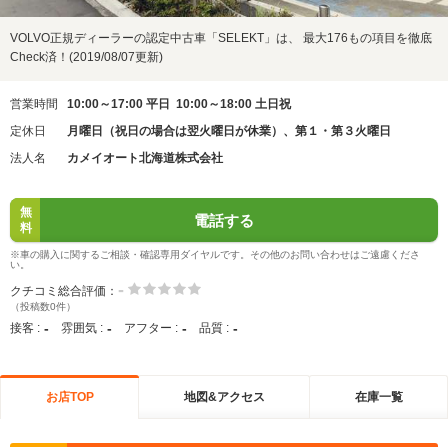
VOLVO正規ディーラーの認定中古車「SELEKT」は、 最大176もの項目を徹底
Check済！(2019/08/07更新)
営業時間
10:00～17:00 平日 10:00～18:00 土日祝
定休日
月曜日（祝日の場合は翌火曜日が休業）、第１・第３火曜日
法人名
カメイオート北海道株式会社
無
電話する
料
※車の購入に関するご相談・確認専用ダイヤルです。その他のお問い合わせはご遠慮くださ
い。
-
クチコミ総合評価：
（投稿数0件）
-
-
-
-
接客 :
雰囲気 :
アフター :
品質 :
お店TOP
地図&アクセス
在庫一覧