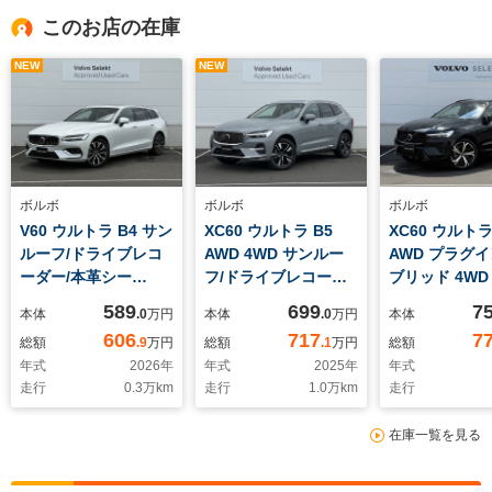
このお店の在庫
NEW
NEW
ボルボ
ボルボ
ボルボ
V60 ウルトラ B4 サン
XC60 ウルトラ B5
XC60 ウルトラ
ルーフ/ドライブレコ
AWD 4WD サンルー
AWD プラグイ
ーダー/本革シー
フ/ドライブレコーダ
ブリッド 4WD
ト/B&Wサウンド
ー/本革シート/B&Wサ
ーナー/ドライ
589
699
7
本体
.0
万円
本体
.0
万円
本体
ウンド
ーダー/サンル
606
717
7
総額
.9
万円
総額
.1
万円
総額
革シート/B&
年式
2026
年
年式
2025
年
年式
ド
走行
0.3
万km
走行
1.0
万km
走行
在庫一覧を見る