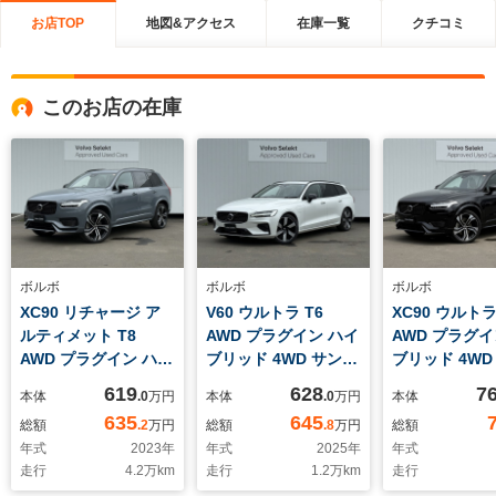
お店TOP
地図&アクセス
在庫一覧
クチコミ
このお店の在庫
ボルボ
ボルボ
ボルボ
XC90 リチャージ ア
V60 ウルトラ T6
XC90 ウルトラ
ルティメット T8
AWD プラグイン ハイ
AWD プラグイ
AWD プラグイン ハイ
ブリッド 4WD サンル
ブリッド 4WD
ブリッド 4WD サンル
ーフ/ドライブレコー
ーナー/サンル
619
628
7
本体
.0
万円
本体
.0
万円
本体
ーフ/本革シート/エア
ダー/本革シート
ライブレコーダ
635
645
総額
.2
万円
総額
.8
万円
総額
サス/禁煙車
革シート/B&
年式
2023
年
年式
2025
年
年式
ド/エアサス
走行
4.2
万km
走行
1.2
万km
走行