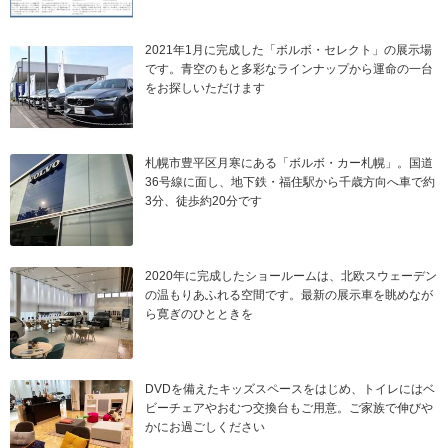
2021年1月に完成した「ボルボ・セレクト」の展示場
です。青空のもと多彩なラインナップから運命の一台
をお探しいただけます
札幌市豊平区月寒にある「ボルボ・カー札幌」。国道
36号線に面し、地下鉄・福住駅から千歳方向へ車で約
3分、徒歩約20分です
2020年に完成したショールームは、北欧スウェーデン
の温もりあふれる空間です。最新の展示車を眺めなが
ら寛ぎのひとときを
DVDを備えたキッズスペースをはじめ、トイレにはベ
ビーチェアやおむつ交換台もご用意。ご家族で伸びや
かにお過ごしください