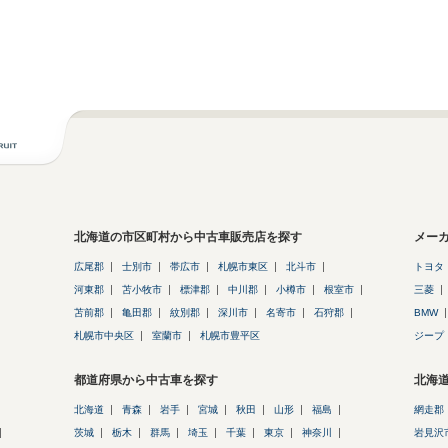
北海道の市区町村から中古車販売店を探す
メー
広尾郡
士別市
帯広市
札幌市東区
北斗市
トヨタ
河東郡
苫小牧市
標津郡
中川郡
小樽市
根室市
三菱
苫前郡
亀田郡
紋別郡
深川市
名寄市
石狩郡
BMW
札幌市中央区
室蘭市
札幌市豊平区
ジープ
都道府県から中古車を探す
北海
北海道
青森
岩手
宮城
秋田
山形
福島
網走郡
茨城
栃木
群馬
埼玉
千葉
東京
神奈川
岩見沢