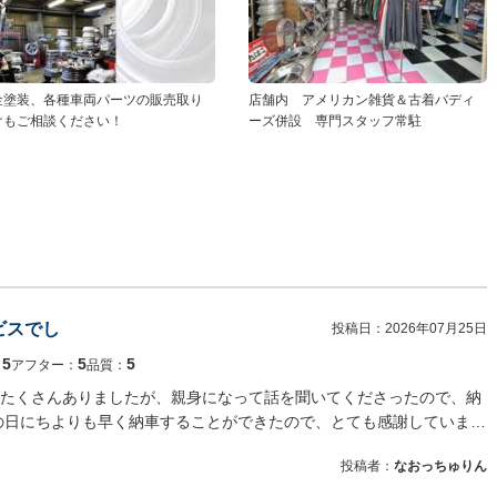
金塗装、各種車両パーツの販売取り
店舗内 アメリカン雑貨＆古着バディ
けもご相談ください！
ーズ併設 専門スタッフ常駐
ビスでし
投稿日：
2026年07月25日
5
5
5
：
アフター：
品質：
たくさんありましたが、親身になって話を聞いてくださったので、納
の日にちよりも早く納車することができたので、とても感謝していま…
投稿者：
なおっちゅりん