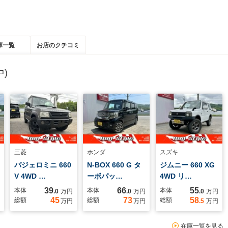
庫一覧
お店のクチコミ
)
三菱
ホンダ
スズキ
パジェロミニ 660
N-BOX 660 G タ
ジムニー 660 XG
V 4WD …
ーボパッ…
4WD リ…
39
66
55
本体
本体
本体
.0
万円
.0
万円
.0
万円
45
73
58
総額
総額
総額
万円
万円
.5
万円
在庫一覧を見る