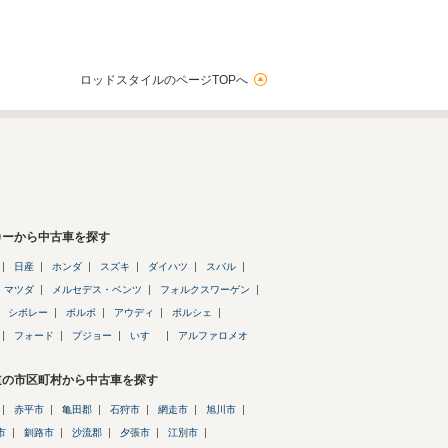
ロッドスタイルのページTOPへ
カーから中古車を探す
日産
ホンダ
スズキ
ダイハツ
スバル
マツダ
メルセデス・ベンツ
フォルクスワーゲン
シボレー
ボルボ
アウディ
ポルシェ
フォード
プジョー
いすゞ
アルファロメオ
道の市区町村から中古車を探す
赤平市
亀田郡
石狩市
網走市
旭川市
市
釧路市
沙流郡
夕張市
江別市