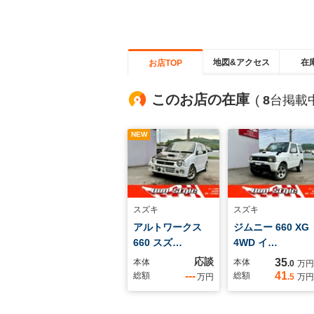
地図&アクセス
在
お店TOP
このお店の在庫
(
8
台掲載中
NEW
スズキ
スズキ
アルトワークス
ジムニー 660 XG
660 スズ…
4WD イ…
応談
35
本体
本体
.0
万円
---
41
総額
総額
万円
.5
万円