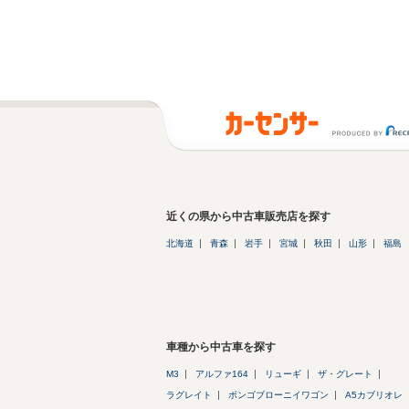
近くの県から中古車販売店を探す
北海道
青森
岩手
宮城
秋田
山形
福島
車種から中古車を探す
M3
アルファ164
リューギ
ザ・グレート
ラグレイト
ボンゴブローニイワゴン
A5カブリオレ