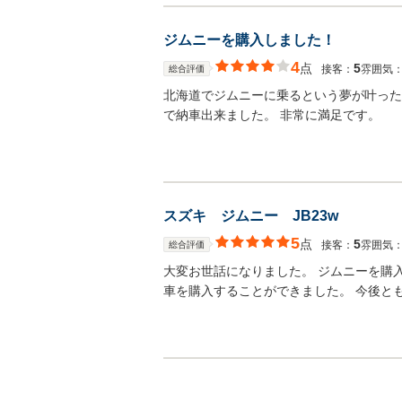
ジムニーを購入しました！
4
点
5
接客：
雰囲気
総合評価
北海道でジムニーに乗るという夢が叶った
で納車出来ました。 非常に満足です。
スズキ ジムニー JB23w
5
点
5
接客：
雰囲気
総合評価
大変お世話になりました。 ジムニーを購
車を購入することができました。 今後と