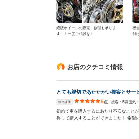
絶版ホイールの販売・修理も承りま
板
す！！一度ご相談を！
付
お店のクチコミ情報
とても親切であたたかい接客とサー
5
点
5
接客：
雰囲気
総合評価
初めて車を購入するにあたり不安なことが
得して購入することができました！ 希望