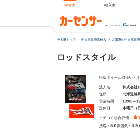
中古車
輸入車
中古車トップ
中古車販売店検索
北海道の中古車販売
ロッドスタイル
絶版ホイール取扱い・
法人名
株式会社
住所
北海道旭
営業時間
10:00～1
定休日
木曜日（
クチコミ総合評価：
5.0
4.9
接客：
雰囲気：