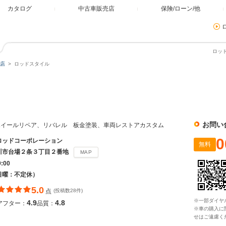
カタログ
中古車販売店
保険/ローン/他
ロッ
店
ロッドスタイル
お問い
ホイールリペア、リバレル 板金塗装、車両レストアカスタム
0
ロッドコーポレーション
無料
川市台場２条３丁目２番地
MAP
9:00
日曜：不定休）
5.0
点
(投稿数28件)
※一部ダイヤ
4.9
4.8
アフター：
品質：
※車の購入に
せはご遠慮く