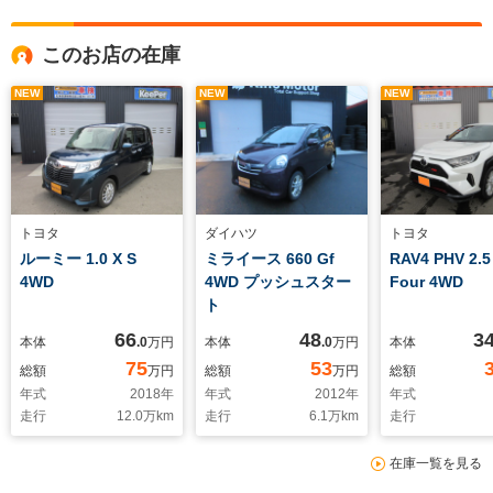
このお店の在庫
NEW
NEW
NEW
トヨタ
ダイハツ
トヨタ
ルーミー 1.0 X S
ミライース 660 Gf
RAV4 PHV 2.5
4WD
4WD プッシュスター
Four 4WD
ト
66
48
3
本体
.0
万円
本体
.0
万円
本体
75
53
総額
万円
総額
万円
総額
年式
2018
年
年式
2012
年
年式
走行
12.0
万km
走行
6.1
万km
走行
在庫一覧を見る