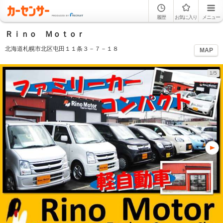
履歴
お気に入り
メニュー
Ｒｉｎｏ Ｍｏｔｏｒ
北海道札幌市北区屯田１１条３－７－１８
MAP
1/5