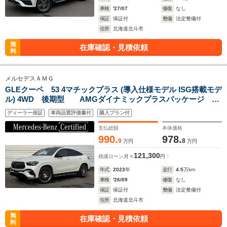
車検
'27/07
修復
なし
保証
保証付
整備
法定整備付
住所
北海道北斗市
無
在庫確認・見積依頼
料
メルセデスＡＭＧ
GLEクーペ 53 4マチックプラス (導入仕様モデル ISG搭載モデ
ル) 4WD 後期型 AMGダイナミックプラスパッケージ パ
ノラミックスライディングルーフ Burmesterサラウンド ナ
ディーラー保証
車両品質評価書付
購入プラン付
ッパレザー:ブラック ダイヤモンドホワイト シートベンチレ
ーション
支払総額
本体価格
990.
978.
9
8
万円
万円
121,300
残価ローン
月々
円
年式
2023
年
走行
4.5
万km
車検
'26/09
修復
なし
保証
保証付
整備
法定整備付
住所
北海道北斗市
無
在庫確認・見積依頼
料