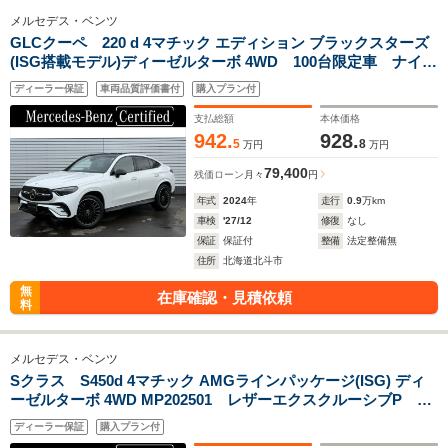
メルセデス・ベンツ
GLCクーペ 220 d 4マチック エディション ブラックスターズ
(ISG搭載モデル)ディーゼルターボ 4WD 100台限定車 ナイト
PKG ナッパレザーシート Burmester3Dサウンド パノラミ
ディーラー保証
車両品質評価書付
購入プラン付
ックスライディングルーフ AIRMATICサスペンション リア
アクスルステアリング 20インチAMGアルミホイール
支払総額
本体価格
HUD ベンチレーション
942.
928.
5
8
万円
万円
79,400
残価ローン
月々
円
年式
2024
年
走行
0.9
万km
車検
'27/12
修復
なし
保証
保証付
整備
法定整備無
住所
北海道北斗市
無
在庫確認・見積依頼
料
メルセデス・ベンツ
Sクラス S450d 4マチック AMGラインパッケージ(ISG) ディ
ーゼルターボ 4WD MP202501 レザーエクスクルーシブP ナ
ッパレザー Burmester3Dサラウンド ベーシックP パノラ
ディーラー保証
購入プラン付
ミックスライディングルーフ シートベンチレーター ドライ