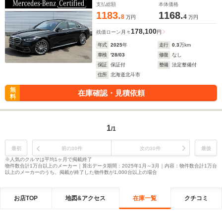
バーズP ARヘッドアップディスプレイ 3Dコックピットディ
支払総額
本体価格
スプレイ
1183.
1168.
8
4
万円
万円
178,100
残価ローン
月々
円
年式
2025
年
走行
0.3
万km
車検
'28/03
修復
なし
保証
保証付
整備
法定整備付
住所
北海道北斗市
無
在庫確認・見積依頼
料
1
/1
最初
前の30件
次の30件
最後
※人気のクルマは平均1ヶ月で掲載終了
物件数合計1万台以上のメーカー｜算出データ期間：2025年1月～3月｜内容：物件数合計1万台
以上のメーカーのうち、掲載が終了した物件数が1,000台以上の場合
お店TOP
地図&アクセス
在庫一覧
クチコミ