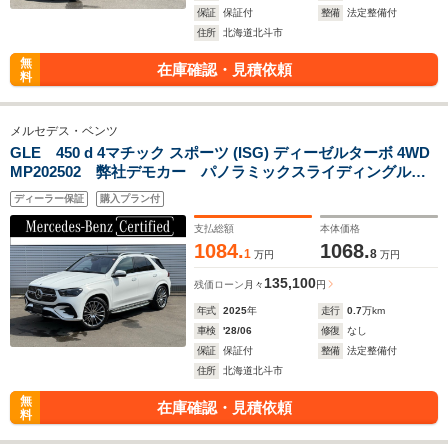
保証
保証付
整備
法定整備付
住所
北海道北斗市
無
在庫確認・見積依頼
料
メルセデス・ベンツ
GLE 450 d 4マチック スポーツ (ISG) ディーゼルターボ 4WD
MP202502 弊社デモカー パノラミックスライディングルー
フ Eアクティブボディコントロール 強力アンダーフロアー
ディーラー保証
購入プラン付
パネル Burmesterサラウンド シートベンチレーター エア
バランスPKG エナジャイジングパッケージ
支払総額
本体価格
1084.
1068.
1
8
万円
万円
135,100
残価ローン
月々
円
年式
2025
年
走行
0.7
万km
車検
'28/06
修復
なし
保証
保証付
整備
法定整備付
住所
北海道北斗市
無
在庫確認・見積依頼
料