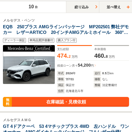
10
絞り込み
並べ替え
台
メルセデス・ベンツ
EQB 250プラス AMGラインパッケージ MP202501 弊社デモ
カー レザーARTICO 20インチAMGアルミホイール 360°カ
メラ 純正ドライブレコーダー シートヒーター
ディーラー保証
車両品質評価書付
購入プラン付
CarPlay/AndroidAuto アダプティブダンピングサスペンショ
ン
支払総額
本体価格
474.
460.
2
8
万円
万円
54,200
残価ローン
月々
円
年式
2024
年
走行
0.5
万km
車検
'27/11
修復
なし
保証
保証付
整備
法定整備付
住所
北海道北斗市
無
在庫確認・見積依頼
料
メルセデスＡＭＧ
GT 4ドアクーペ 53 4マチックプラス 4WD 左ハンドル ワン
オーナー AMGダイナミックパッケージ フルレザー仕様(マ