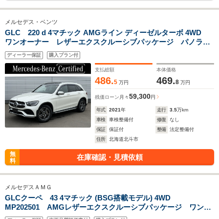
メルセデス・ベンツ
GLC 220 d 4マチック AMGライン ディーゼルターボ 4WD
ワンオーナー レザーエクスクルーシブパッケージ パノラミ
ックスライディグルーフ ランニングボード Burmesterサラ
ディーラー保証
購入プラン付
ウンド エアバランスPKG AIR BODY CONTROLサスペンシ
ョン シートベンチレーション
支払総額
本体価格
486.
469.
5
8
万円
万円
59,300
残価ローン
月々
円
年式
2021
年
走行
3.5
万km
車検
車検整備付
修復
なし
保証
保証付
整備
法定整備付
住所
北海道北斗市
無
在庫確認・見積依頼
料
メルセデスＡＭＧ
GLCクーペ 43 4マチック (BSG搭載モデル) 4WD
MP202501 AMGレザーエクスクルーシブパッケージ ワンオ
ーナー パノラミックスライディングルーフ Burmesterサラ