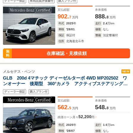
ディーラー保証
車両品質評価書付
購入プラン付
ウンド シートベンチレーション AMGナイトパッケージ ス
テアリングヒーター フロントタイヤ2本交換
支払総額
本体価格
902.
888.
7
8
万円
万円
年式
2025
年
走行
2.4
万km
車検
'28/01
修復
なし
保証
保証付
整備
法定整備付
住所
北海道北斗市
無
在庫確認・見積依頼
料
メルセデス・ベンツ
NEW
GLB 200d 4マチック ディーゼルターボ 4WD MP202502 ワ
ンオーナー 後期型 360°カメラ アクティブステアリングア
シスト シートヒーター 電動リアゲート フットトランクオ
ディーラー保証
購入プラン付
ープナー
支払総額
本体価格
562.
548.
5
8
万円
万円
52,200
残価ローン
月々
円
年式
2025
年
走行
1.0
万km
車検
'28/07
修復
なし