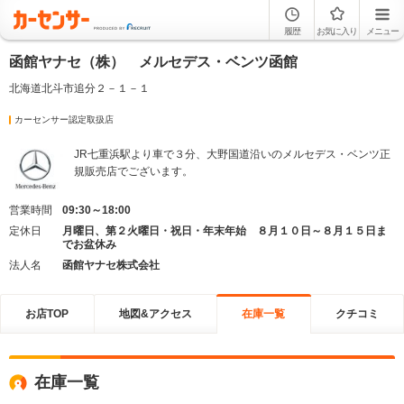
履歴
お気に入り
メニュー
函館ヤナセ（株） メルセデス・ベンツ函館
北海道北斗市追分２－１－１
カーセンサー認定取扱店
JR七重浜駅より車で３分、大野国道沿いのメルセデス・ベンツ正
規販売店でございます。
営業時間
09:30～18:00
定休日
月曜日、第２火曜日・祝日・年末年始 ８月１０日～８月１５日ま
でお盆休み
法人名
函館ヤナセ株式会社
お店TOP
地図&アクセス
在庫一覧
クチコミ
在庫一覧