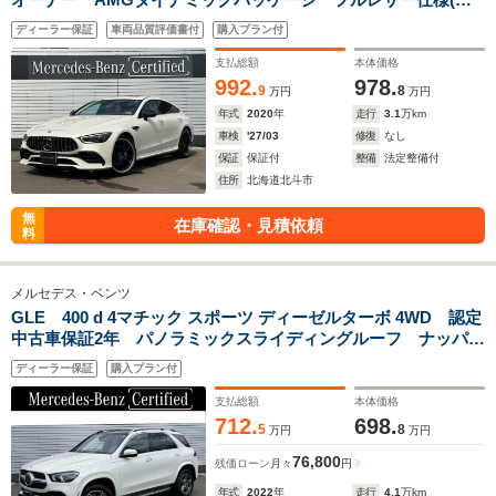
キアートベージュ) マルチコントロールシートバック ガラス
ディーラー保証
車両品質評価書付
購入プラン付
スライディングルーフ
支払総額
本体価格
992.
978.
9
8
万円
万円
年式
2020
年
走行
3.1
万km
車検
'27/03
修復
なし
保証
保証付
整備
法定整備付
住所
北海道北斗市
無
在庫確認・見積依頼
料
メルセデス・ベンツ
GLE 400 d 4マチック スポーツ ディーゼルターボ 4WD 認定
中古車保証2年 パノラミックスライディングルーフ ナッパレ
ザー Burmesterサラウンド ベンチレーション ヘッドアッ
ディーラー保証
購入プラン付
プディスプレイ エアバランスパッケージ 純正ドライブレコ
ーダー
支払総額
本体価格
712.
698.
5
8
万円
万円
76,800
残価ローン
月々
円
年式
2022
年
走行
4.1
万km