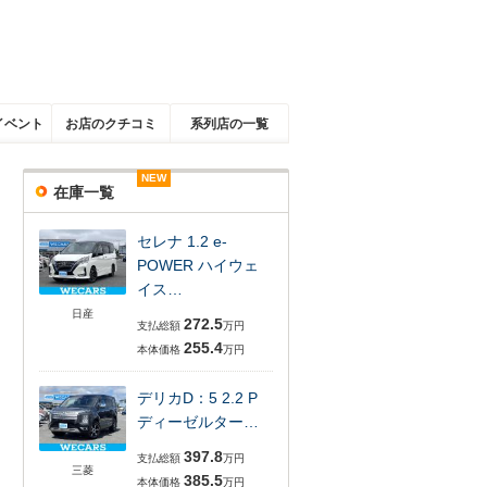
イベント
お店のクチコミ
系列店の一覧
NEW
NEW
NEW
NEW
NEW
NEW
在庫一覧
セレナ 1.2 e-
POWER ハイウェ
イス…
日産
272.5
支払総額
万円
255.4
本体価格
万円
デリカD：5 2.2 P
ディーゼルター…
397.8
支払総額
万円
三菱
385.5
本体価格
万円