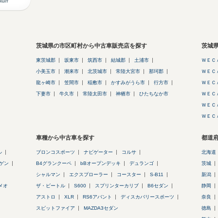
茨城県の市区町村から中古車販売店を探す
茨城
東茨城郡
坂東市
筑西市
結城郡
土浦市
ＷＥＣ
小美玉市
潮来市
北茨城市
常陸大宮市
那珂郡
ＷＥＣ
龍ヶ崎市
笠間市
稲敷市
かすみがうら市
行方市
ＷＥＣ
下妻市
牛久市
常陸太田市
神栖市
ひたちなか市
ＷＥＣ
ＷＥＣ
ＷＥＣ
車種から中古車を探す
都道
ル
ブロンコスポーツ
ナビゲーター
コルサ
北海道
ゲン
B4グランクーペ
bBオープンデッキ
デュランゴ
茨城
シャルマン
エクスプローラー
コースター
S-B11
新潟
メオ
ザ・ビートル
S600
スプリンターカリブ
B6セダン
静岡
アストロ
XLR
RS6アバント
ディスカバリースポーツ
奈良
スピットファイア
MAZDA3セダン
徳島