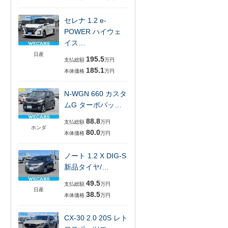
セレナ 1.2 e-
POWER ハイウェ
イス…
日産
195.5
支払総額
万円
185.1
本体価格
万円
N-WGN 660 カスタ
ムG ターボパッ…
88.8
支払総額
万円
ホンダ
80.0
本体価格
万円
ノート 1.2 X DIG-S
新品タイヤ/…
49.5
支払総額
万円
日産
38.5
本体価格
万円
CX-30 2.0 20S レト