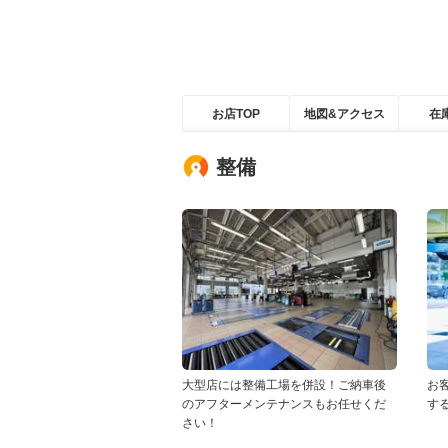
お店TOP
地図&アクセス
在
整備
大型店には整備工場を併設！ご納車後
お
のアフターメンテナンスもお任せくだ
す
さい！