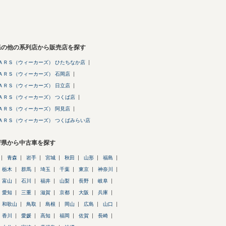
県の他の系列店から販売店を探す
ＡＲＳ（ウィーカーズ） ひたちなか店
ＡＲＳ（ウィーカーズ） 石岡店
ＡＲＳ（ウィーカーズ） 日立店
ＡＲＳ（ウィーカーズ） つくば店
ＡＲＳ（ウィーカーズ） 阿見店
ＡＲＳ（ウィーカーズ） つくばみらい店
府県から中古車を探す
青森
岩手
宮城
秋田
山形
福島
栃木
群馬
埼玉
千葉
東京
神奈川
富山
石川
福井
山梨
長野
岐阜
愛知
三重
滋賀
京都
大阪
兵庫
和歌山
鳥取
島根
岡山
広島
山口
香川
愛媛
高知
福岡
佐賀
長崎