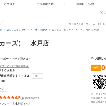
カタログ
中古車販売店
保険/ローン/他
ＷＥＣＡＲＳ（ウィーカーズ） 水戸
店
ＷＥＣＡＲＳ（ウィーカーズ） 水戸店
ＷＥＣＡＲＳ（ウィーカーズ） 水戸店(整備)
カーズ） 水戸店
お問い
をサポートさせて頂きます！
0
ンサーアフター保証取扱店
無料
ＷＥＣＡＲＳ
戸市吉沢町３５４－３２
MAP
0:00
ージ
※一部ダイヤ
4.5
点
(投稿数30件)
※車の購入に
せはご遠慮く
4.5
4.4
アフター：
品質：