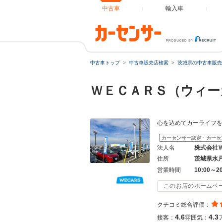
中古車
輸入車
中古車トップ
中古車販売店検索
茨城県の中古車販売
ＷＥＣＡＲＳ（ウィー
心を込めてカーライフ
カーセンサー認定・カーセ
法人名
株式会社
住所
茨城県水
営業時間
10:00～2
このお店のホームペ
クチコミ総合評価：
4.6
4.3
接客：
雰囲気：