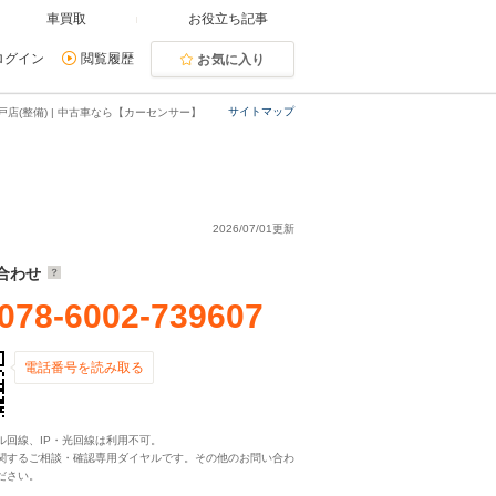
車買取
お役立ち記事
ログイン
閲覧履歴
お気に入り
サイトマップ
店(整備) | 中古車なら【カーセンサー】
2026/07/01更新
合わせ
078-6002-739607
電話番号を読み取る
ル回線、IP・光回線は利用不可。
関するご相談・確認専用ダイヤルです。その他のお問い合わ
ださい。