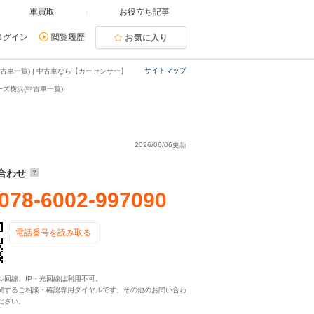
車買取
お役立ち記事
ログイン
閲覧履歴
お気に入り
サイトマップ
古車一覧) | 中古車なら【カーセンサー】
ズ横浜(中古車一覧)
2026/06/06更新
合わせ
078-6002-997090
電話番号を読み取る
ル回線、IP・光回線は利用不可。
関するご相談・確認専用ダイヤルです。その他のお問い合わ
ださい。