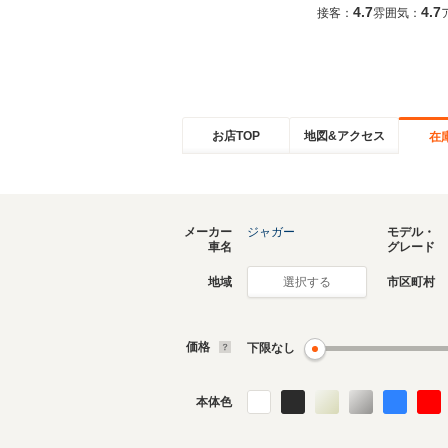
4.7
4.7
接客：
雰囲気：
お店TOP
地図&アクセス
在
メーカー
ジャガー
モデル・
車名
グレード
地域
市区町村
選択する
価格
下限なし
本体色