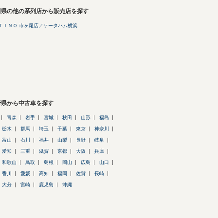
川県の他の系列店から販売店を探す
ＴＩＮＯ 市ヶ尾店／ケータハム横浜
府県から中古車を探す
青森
岩手
宮城
秋田
山形
福島
栃木
群馬
埼玉
千葉
東京
神奈川
富山
石川
福井
山梨
長野
岐阜
愛知
三重
滋賀
京都
大阪
兵庫
和歌山
鳥取
島根
岡山
広島
山口
香川
愛媛
高知
福岡
佐賀
長崎
大分
宮崎
鹿児島
沖縄