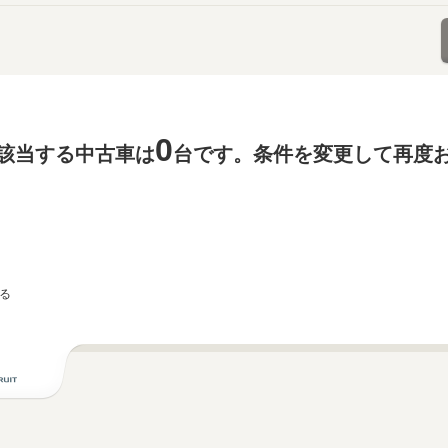
0
該当する中古車は
台です。条件を変更して再度
る