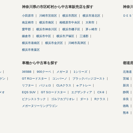
神奈川県の市区町村から中古車販売店を探す
神奈
小田原市
川崎市宮前区
横浜市西区
横浜市港北区
ＤＥＳ
南足柄市
横浜市南区
相模原市中央区
大和市
愛甲郡
横浜市神奈川区
横浜市磯子区
茅ヶ崎市
鎌倉市
横浜市中区
横浜市戸塚区
三浦郡
横浜市港南区
横浜市金沢区
川崎市高津区
横浜市青葉区
車種から中古車を探す
都道
ル
365BB
900クーペ
メガーヌ
1シリーズ
北海道
ゲン
GT Rロードスター
コンパーノ
ブラックバッジゴースト
茨城
リフター
パジェロ
CLAクラス
e-アトレー
新潟
メオ
EQS SUV
GT Sロードスター
エグザンティア
CX-9
静岡
ピクシストラック
ゴルフカブリオレ
ダート
Rクラス
奈良
メガーヌツーリングワゴン
徳島
熊本