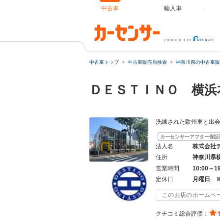
中古車
輸入車
中古車トップ
中古車販売店検索
神奈川県の中古車販
ＤＥＳＴＩＮＯ 横浜
洗練された欧州車と出
カーセンサーアフター保証
法人名
株式会社
住所
神奈川県
営業時間
10:00～
定休日
月曜日 
このお店のホームペ
クチコミ総合評価：