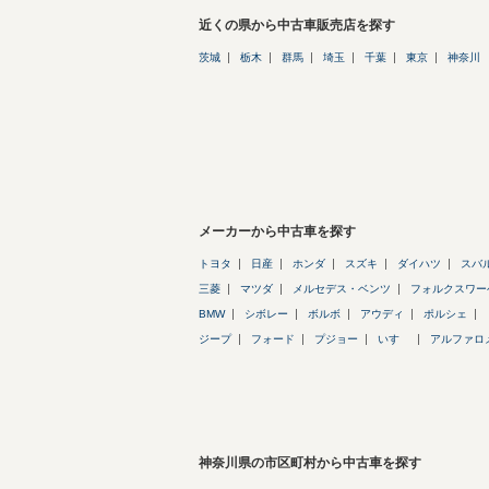
近くの県から中古車販売店を探す
茨城
栃木
群馬
埼玉
千葉
東京
神奈川
メーカーから中古車を探す
トヨタ
日産
ホンダ
スズキ
ダイハツ
スバ
三菱
マツダ
メルセデス・ベンツ
フォルクスワー
BMW
シボレー
ボルボ
アウディ
ポルシェ
ジープ
フォード
プジョー
いすゞ
アルファロ
神奈川県の市区町村から中古車を探す