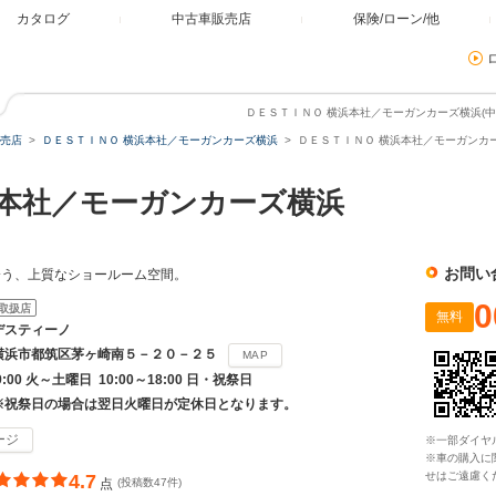
カタログ
中古車販売店
保険/ローン/他
ＤＥＳＴＩＮＯ 横浜本社／モーガンカーズ横浜(中
売店
ＤＥＳＴＩＮＯ 横浜本社／モーガンカーズ横浜
ＤＥＳＴＩＮＯ 横浜本社／モーガンカー
本社／モーガンカーズ横浜
お問い
会う、上質なショールーム空間。
0
取扱店
無料
デスティーノ
横浜市都筑区茅ヶ崎南５－２０－２５
MAP
19:00 火～土曜日 10:00～18:00 日・祝祭日
※祝祭日の場合は翌日火曜日が定休日となります。
ージ
※一部ダイヤ
※車の購入に
せはご遠慮く
4.7
点
(投稿数47件)