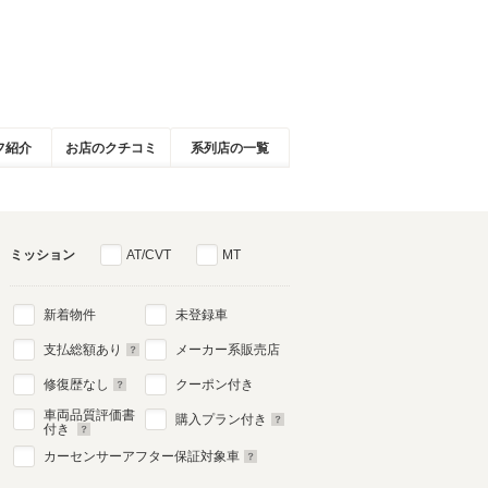
フ紹介
お店のクチコミ
系列店の一覧
ミッション
AT/CVT
MT
新着物件
未登録車
支払総額あり
メーカー系販売店
修復歴なし
クーポン付き
車両品質評価書
購入プラン付き
付き
カーセンサーアフター保証対象車