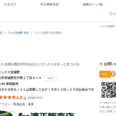
カタログ
中古車販売店
保険/ローン/他
ＴＡＸ宮城野 
店
ＴＡＸ宮城野 本店
ＴＡＸ宮城野 本店(買取)
お問い
ス♪在庫台数約250台あなたにぴったりがきっと見つかる♪
0
タックス宮城野
無料
台市宮城野区中野１丁目４ー４
MAP
8:00 車両販売
日※Ｒ８年８／１１は営業してます！８月１２日～１５日お休みです
4.9
点
(投稿数32件)
※一部ダイヤ
5.0
4.9
アフター：
品質：
※車の購入に
せはご遠慮く