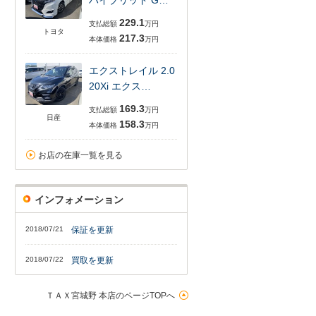
ハイブリッド G…
229.1
支払総額
万円
トヨタ
217.3
本体価格
万円
エクストレイル 2.0
20Xi エクス…
169.3
支払総額
万円
日産
158.3
本体価格
万円
お店の在庫一覧を見る
インフォメーション
2018/07/21
保証を更新
2018/07/22
買取を更新
ＴＡＸ宮城野 本店のページTOPへ