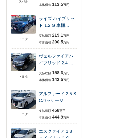
スバル
113.5
本体価格
万円
ライズ ハイブリッ
ド 1.2 G 車輛…
219.1
支払総額
万円
トヨタ
206.5
本体価格
万円
ヴェルファイアハ
イブリッド 2.4 …
158.6
支払総額
万円
トヨタ
143.5
本体価格
万円
アルファード 2.5 S
Cパッケージ
458
支払総額
万円
トヨタ
444.9
本体価格
万円
エスクァイア 1.8