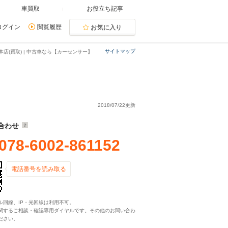
車買取
お役立ち記事
ログイン
閲覧履歴
お気に入り
サイトマップ
本店(買取) | 中古車なら【カーセンサー】
2018/07/22更新
合わせ
078-6002-861152
電話番号を読み取る
ル回線、IP・光回線は利用不可。
関するご相談・確認専用ダイヤルです。その他のお問い合わ
ださい。