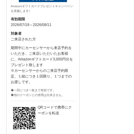
Amazonギフトカードプレゼントキャンペーン
を実施します♪
有効期限
2026/07/19～2026/08/11
対象者
ご来店された方
期間中にカーセンサーから来店予約を
いただき、ご来店いただいたお客様
に、Amazonギフトカード3,000円分を
プレゼント致します
※カーセンサーからのご来店予約限
定、１組につき１回限り、１つまでの
お渡しです。
◆一回につき一枚まで有効です。
◆他のクーポンとの併用は出来ません。
QRコードで携帯にク
ーポンを転送