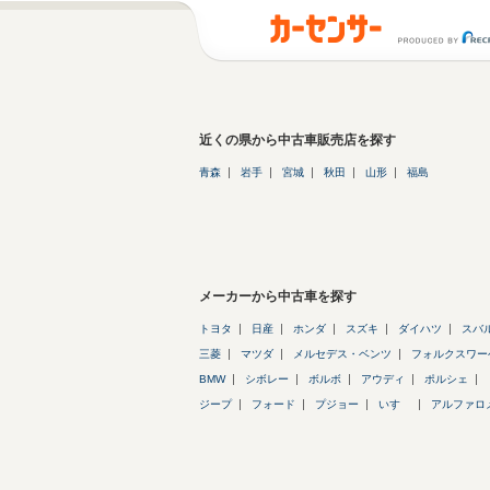
近くの県から中古車販売店を探す
青森
岩手
宮城
秋田
山形
福島
メーカーから中古車を探す
トヨタ
日産
ホンダ
スズキ
ダイハツ
スバ
三菱
マツダ
メルセデス・ベンツ
フォルクスワー
BMW
シボレー
ボルボ
アウディ
ポルシェ
ジープ
フォード
プジョー
いすゞ
アルファロ