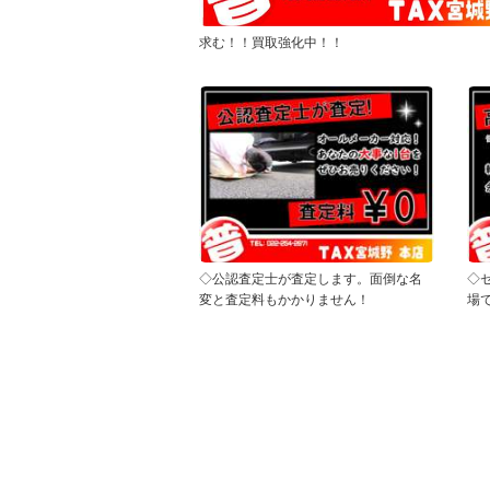
求む！！買取強化中！！
◇公認査定士が査定します。面倒な名
◇
変と査定料もかかりません！
場