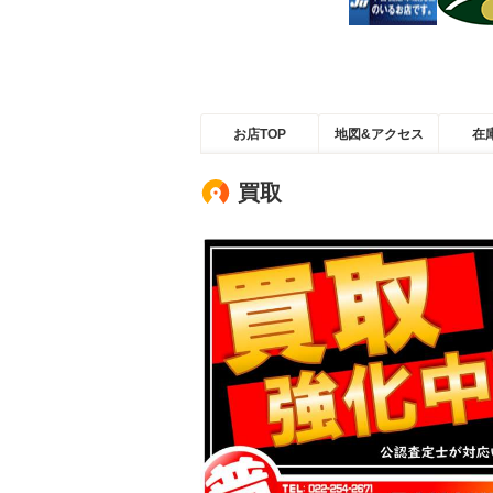
お店TOP
地図&アクセス
在
買取