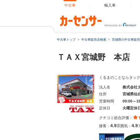
中古車
輸入車
中古車トップ
中古車販売店検索
宮城県の中古車販売
ＴＡＸ宮城野 本店
くるまのことならタック
法人名
株式会社
住所
宮城県仙
営業時間
09:00～1
定休日
火曜定休
クチコミ総合評価：
4.9
4.9
接客：
雰囲気：