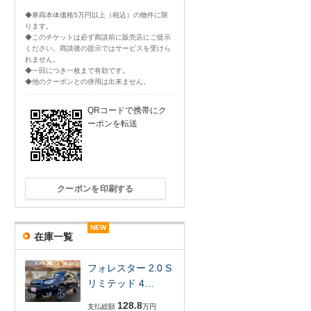
◆車両本体価格5万円以上（税込）の物件に限
ります。
◆このチケットは必ず商談前に販売店にご提示
ください。商談後の提示ではサービスを受けら
れません。
◆一回につき一枚まで有効です。
◆他のクーポンとの併用は出来ません。
QRコードで携帯にク
ーポンを転送
クーポンを印刷する
NEW
NEW
NEW
NEW
NEW
NEW
在庫一覧
フォレスター 2.0 S
リミテッド 4…
128.8
支払総額
万円