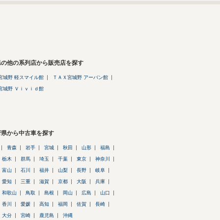
県の他の系列店から販売店を探す
宮城野 軽スマイル館
ＴＡＸ宮城野 アーバン館
宮城野 Ｖｉｖｉｄ館
府県から中古車を探す
青森
岩手
宮城
秋田
山形
福島
栃木
群馬
埼玉
千葉
東京
神奈川
富山
石川
福井
山梨
長野
岐阜
愛知
三重
滋賀
京都
大阪
兵庫
和歌山
鳥取
島根
岡山
広島
山口
香川
愛媛
高知
福岡
佐賀
長崎
大分
宮崎
鹿児島
沖縄