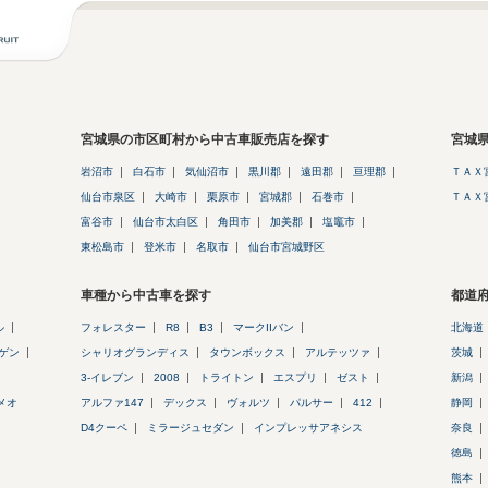
宮城県の市区町村から中古車販売店を探す
宮城
岩沼市
白石市
気仙沼市
黒川郡
遠田郡
亘理郡
ＴＡＸ
仙台市泉区
大崎市
栗原市
宮城郡
石巻市
ＴＡＸ
富谷市
仙台市太白区
角田市
加美郡
塩竈市
東松島市
登米市
名取市
仙台市宮城野区
車種から中古車を探す
都道
ル
フォレスター
R8
B3
マークIIバン
北海道
ゲン
シャリオグランディス
タウンボックス
アルテッツァ
茨城
3-イレブン
2008
トライトン
エスプリ
ゼスト
新潟
メオ
アルファ147
デックス
ヴォルツ
パルサー
412
静岡
D4クーペ
ミラージュセダン
インプレッサアネシス
奈良
徳島
熊本