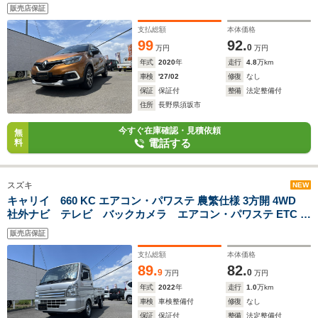
Bluetoothオーディオ 前後ドライブレコーダー スタッドレ
販売店保証
スタイヤ付
支払総額
本体価格
99
92.
0
万円
万円
年式
2020
年
走行
4.8
万km
車検
'27/02
修復
なし
保証
保証付
整備
法定整備付
住所
長野県須坂市
今すぐ在庫確認・見積依頼
無
電話する
料
スズキ
NEW
キャリイ 660 KC エアコン・パワステ 農繁仕様 3方開 4WD
社外ナビ テレビ バックカメラ エアコン・パワステ ETC 前
後ミラー型ドライブレコーダー スタッドレスタイヤ付
販売店保証
支払総額
本体価格
89.
82.
9
0
万円
万円
年式
2022
年
走行
1.0
万km
車検
車検整備付
修復
なし
保証
保証付
整備
法定整備付