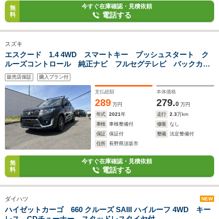
今すぐ在庫確認・見積依頼
無
電話する
料
スズキ
エスクード 1.4 4WD スマートキー プッシュスタート ク
ルーズコントロール 純正ナビ フルセグテレビ バックカメ
ラ Bluetooth対応 ETC 前席シートヒーター 前後ドライブ
販売店保証
購入プラン付
レコーダー
支払総額
本体価格
289
279.
0
万円
万円
年式
2021
年
走行
2.3
万km
車検
車検整備付
修復
なし
保証
保証付
整備
法定整備付
住所
長野県須坂市
今すぐ在庫確認・見積依頼
無
電話する
料
ダイハツ
NEW
ハイゼットカーゴ 660 クルーズ SAIII ハイルーフ 4WD キー
レス CDチューナー スタッドレスタイヤ付