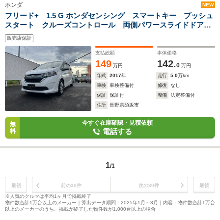
ホンダ
NEW
フリード+ 1.5 G ホンダセンシング スマートキー プッシュ
スタート クルーズコントロール 両側パワースライドドア
ビルトインETC 社外ナビ フルセグテレビ バックカメラ
販売店保証
Bluetooth対応 ドライブレコーダー
支払総額
本体価格
149
142.
0
万円
万円
年式
2017
年
走行
5.0
万km
車検
車検整備付
修復
なし
保証
保証付
整備
法定整備付
住所
長野県須坂市
今すぐ在庫確認・見積依頼
無
電話する
料
1
/1
最初
前の30件
次の30件
最後
※人気のクルマは平均1ヶ月で掲載終了
物件数合計1万台以上のメーカー｜算出データ期間：2025年1月～3月｜内容：物件数合計1万台
以上のメーカーのうち、掲載が終了した物件数が1,000台以上の場合