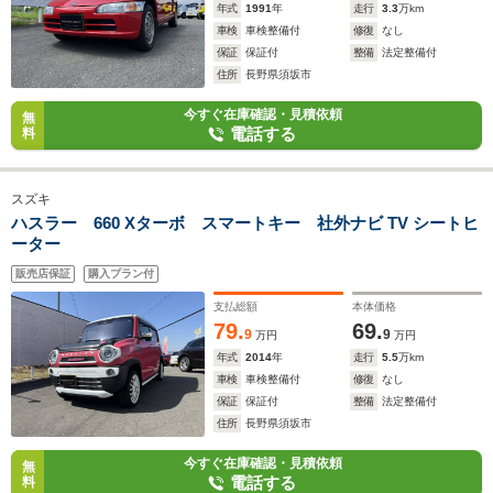
年式
1991
年
走行
3.3
万km
車検
車検整備付
修復
なし
保証
保証付
整備
法定整備付
住所
長野県須坂市
今すぐ在庫確認・見積依頼
無
電話する
料
スズキ
ハスラー 660 Xターボ スマートキー 社外ナビ TV シートヒ
ーター
販売店保証
購入プラン付
支払総額
本体価格
79.
69.
9
9
万円
万円
年式
2014
年
走行
5.5
万km
車検
車検整備付
修復
なし
保証
保証付
整備
法定整備付
住所
長野県須坂市
今すぐ在庫確認・見積依頼
無
電話する
料