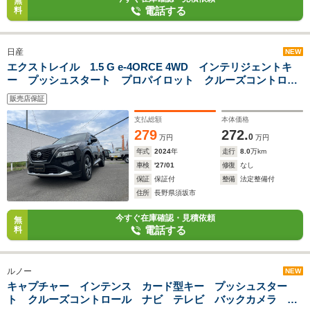
無
電話する
料
日産
NEW
エクストレイル 1.5 G e-4ORCE 4WD インテリジェントキ
ー プッシュスタート プロパイロット クルーズコントロー
ル 純正ナビ フルセグテレビ アラウンドビューモニター
販売店保証
インテリジェントルームミラー ETC 全後シートヒーター オ
ートバックドア
支払総額
本体価格
279
272.
0
万円
万円
年式
2024
年
走行
8.0
万km
車検
'27/01
修復
なし
保証
保証付
整備
法定整備付
住所
長野県須坂市
今すぐ在庫確認・見積依頼
無
電話する
料
ルノー
NEW
キャプチャー インテンス カード型キー プッシュスター
ト クルーズコントロール ナビ テレビ バックカメラ