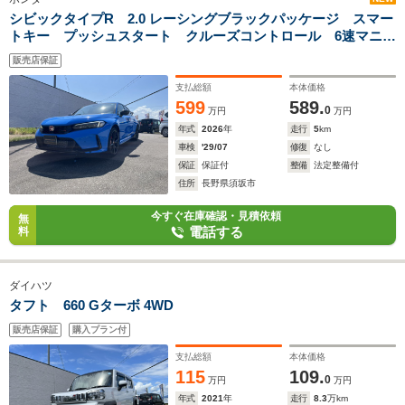
シビックタイプR 2.0 レーシングブラックパッケージ スマー
トキー プッシュスタート クルーズコントロール 6速マニュ
アル 純正ナビ テレビ バックカメラ ETC
販売店保証
支払総額
本体価格
599
589.
0
万円
万円
年式
2026
年
走行
5
km
車検
'29/07
修復
なし
保証
保証付
整備
法定整備付
住所
長野県須坂市
今すぐ在庫確認・見積依頼
無
電話する
料
ダイハツ
タフト 660 Gターボ 4WD
販売店保証
購入プラン付
支払総額
本体価格
115
109.
0
万円
万円
年式
2021
年
走行
8.3
万km