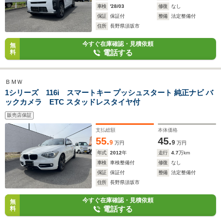
車検
'28/03
修復
なし
保証
保証付
整備
法定整備付
住所
長野県須坂市
今すぐ在庫確認・見積依頼
無
電話する
料
ＢＭＷ
1シリーズ 116i スマートキー プッシュスタート 純正ナビ バ
ックカメラ ETC スタッドレスタイヤ付
販売店保証
支払総額
本体価格
55.
45.
9
9
万円
万円
年式
2012
年
走行
4.7
万km
車検
車検整備付
修復
なし
保証
保証付
整備
法定整備付
住所
長野県須坂市
今すぐ在庫確認・見積依頼
無
電話する
料