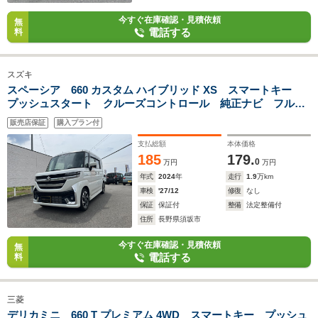
今すぐ在庫確認・見積依頼
無
電話する
料
スズキ
スペーシア 660 カスタム ハイブリッド XS スマートキー
プッシュスタート クルーズコントロール 純正ナビ フルセ
グテレビ 全方位モニター Bluetooth対応 ヘッドアップデ
販売店保証
購入プラン付
ィスプレイ 前席シートヒーター ビルトインETC 前後ドライ
ブレコーダー
支払総額
本体価格
185
179.
0
万円
万円
年式
2024
年
走行
1.9
万km
車検
'27/12
修復
なし
保証
保証付
整備
法定整備付
住所
長野県須坂市
今すぐ在庫確認・見積依頼
無
電話する
料
三菱
デリカミニ 660 T プレミアム 4WD スマートキー プッシュ