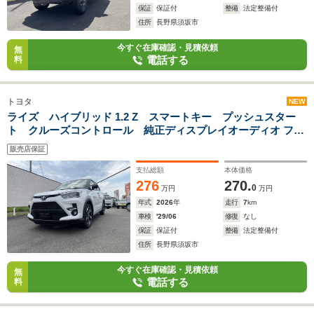
保証
保証付
整備
法定整備付
住所
長野県須坂市
今すぐ在庫確認・見積依頼
無
電話する
料
トヨタ
NEW
ライズ ハイブリッド 1.2 Z スマートキー プッシュスター
ト クルーズコントロール 純正ディスプレイオーディオ フル
セグテレビ 全方位カメラ Bluetooth対応 前席シートヒー
販売店保証
ター
支払総額
本体価格
276
270.
0
万円
万円
年式
2026
年
走行
7
km
車検
'29/06
修復
なし
保証
保証付
整備
法定整備付
住所
長野県須坂市
今すぐ在庫確認・見積依頼
無
電話する
料