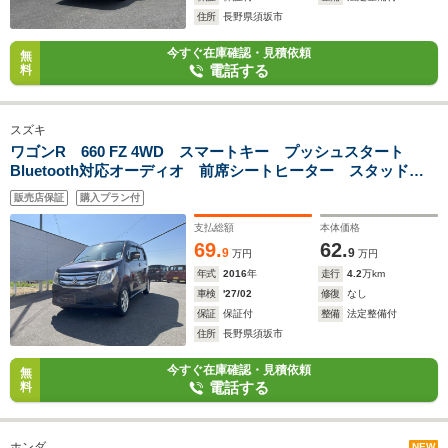
住所
長野県須坂市
今すぐ在庫確認・見積依頼
無
電話する
料
スズキ
ワゴンR 660 FZ 4WD スマートキー プッシュスタート
Bluetooth対応オーディオ 前席シートヒーター スタッドレ
スタイヤ付
販売店保証
購入プラン付
支払総額
本体価格
69.
62.
9
9
万円
万円
年式
2016
年
走行
4.2
万km
車検
'27/02
修復
なし
保証
保証付
整備
法定整備付
住所
長野県須坂市
今すぐ在庫確認・見積依頼
無
電話する
料
ホンダ
NEW