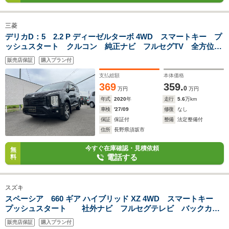
三菱
デリカD：5 2.2 P ディーゼルターボ 4WD スマートキー プ
ッシュスタート クルコン 純正ナビ フルセグTV 全方位カ
メラ Bluetooth対応 フリップダウンモニター 両側パワー
販売店保証
購入プラン付
スライドドア パワーバックドア オートステップ ETC ドラ
レコ 冬タイヤ付
支払総額
本体価格
369
359.
0
万円
万円
年式
2020
年
走行
5.6
万km
車検
'27/09
修復
なし
保証
保証付
整備
法定整備付
住所
長野県須坂市
今すぐ在庫確認・見積依頼
無
電話する
料
スズキ
スペーシア 660 ギア ハイブリッド XZ 4WD スマートキー
プッシュスタート 社外ナビ フルセグテレビ バックカメ
ラ Bluetoothオーディオ 両側パワースライドドア 前席シ
販売店保証
購入プラン付
ートヒーター ETC スタッドレスタイヤ付