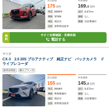
支払総額
本体価格
175
169.
0
万円
万円
年式
2020
年
走行
4.2
万km
車検
'27/03
修復
なし
保証
保証付
整備
法定整備付
住所
長野県須坂市
今すぐ在庫確認・見積依頼
無
電話する
料
マツダ
CX-3 2.0 20S プロアクティブ 純正ナビ バックカメラ ド
ライブレコーダ
販売店保証
購入プラン付
支払総額
本体価格
155
145.
0
万円
万円
年式
2018
年
走行
3.2
万km
車検
車検整備付
修復
なし
保証
保証付
整備
法定整備付
住所
長野県須坂市