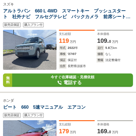
スズキ
アルトラパン 660 L 4WD スマートキー プッシュスター
ト 社外ナビ フルセグテレビ バックカメラ 前席シートヒ
ーター ドライブレコーダー
販売店保証
購入プラン付
支払総額
本体価格
119
109.
0
万円
万円
年式
2022
年
走行
5.8
万km
車検
'27/07
修復
なし
保証
保証付
整備
法定整備付
住所
長野県須坂市
今すぐ在庫確認・見積依頼
無
電話する
料
ホンダ
ビート 660 5速マニュアル エアコン
販売店保証
購入プラン付
支払総額
本体価格
179
169.
0
万円
万円