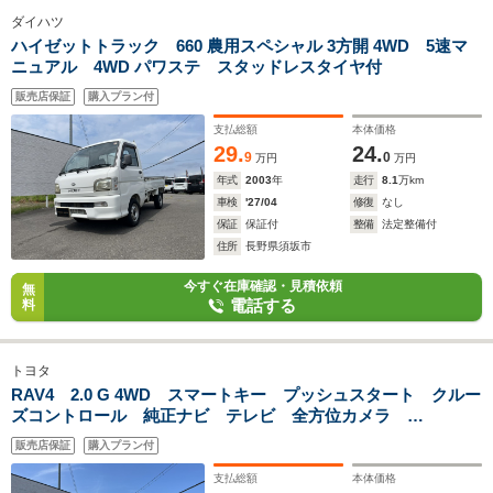
ダイハツ
ハイゼットトラック 660 農用スペシャル 3方開 4WD 5速マ
ニュアル 4WD パワステ スタッドレスタイヤ付
販売店保証
購入プラン付
支払総額
本体価格
29.
24.
9
0
万円
万円
年式
2003
年
走行
8.1
万km
車検
'27/04
修復
なし
保証
保証付
整備
法定整備付
住所
長野県須坂市
今すぐ在庫確認・見積依頼
無
電話する
料
トヨタ
RAV4 2.0 G 4WD スマートキー プッシュスタート クルー
ズコントロール 純正ナビ テレビ 全方位カメラ
Bluetooth対応 パワーバックドア デジタルインナーミラ
販売店保証
購入プラン付
ー ETC ドラレコ シート&ステアリングヒーター サンルー
フ
支払総額
本体価格