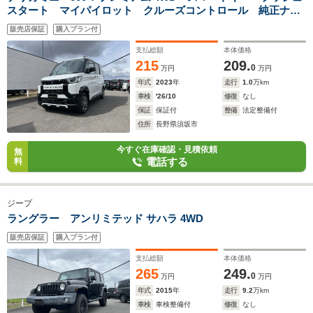
スタート マイパイロット クルーズコントロール 純正ナ
ビ フルセグテレビ 全方位モニター デジタルルームミラ
販売店保証
購入プラン付
ー ETC シートヒーター ドライブレコーダー
支払総額
本体価格
215
209.
0
万円
万円
年式
2023
年
走行
1.0
万km
車検
'26/10
修復
なし
保証
保証付
整備
法定整備付
住所
長野県須坂市
今すぐ在庫確認・見積依頼
無
電話する
料
ジープ
ラングラー アンリミテッド サハラ 4WD
販売店保証
購入プラン付
支払総額
本体価格
265
249.
0
万円
万円
年式
2015
年
走行
9.2
万km
車検
車検整備付
修復
なし