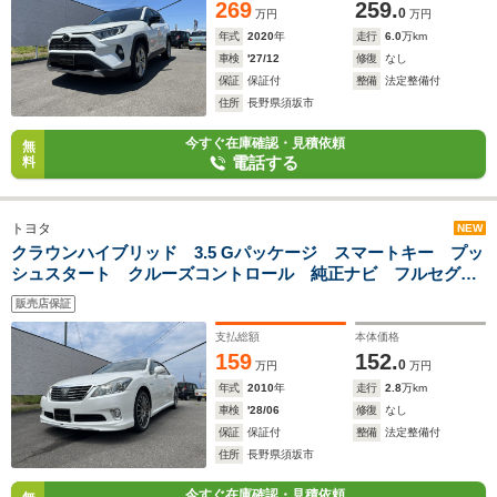
269
259.
0
万円
万円
年式
2020
年
走行
6.0
万km
車検
'27/12
修復
なし
保証
保証付
整備
法定整備付
住所
長野県須坂市
今すぐ在庫確認・見積依頼
無
電話する
料
トヨタ
NEW
クラウンハイブリッド 3.5 Gパッケージ スマートキー プッ
シュスタート クルーズコントロール 純正ナビ フルセグテ
レビ バックカメラ ビルトインETC ドライブレコーダー 社
販売店保証
外20インチアルミ
支払総額
本体価格
159
152.
0
万円
万円
年式
2010
年
走行
2.8
万km
車検
'28/06
修復
なし
保証
保証付
整備
法定整備付
住所
長野県須坂市
今すぐ在庫確認・見積依頼