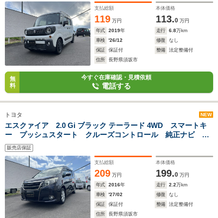
支払総額
本体価格
119
113.
0
万円
万円
年式
2019
年
走行
6.8
万km
車検
'26/12
修復
なし
保証
保証付
整備
法定整備付
住所
長野県須坂市
今すぐ在庫確認・見積依頼
無
電話する
料
トヨタ
NEW
エスクァイア 2.0 Gi ブラック テーラード 4WD スマートキ
ー プッシュスタート クルーズコントロール 純正ナビ フ
ルセグTV バックカメラ Bluetooth対応 前席シートヒータ
販売店保証
ー 両側パワースライドドア ビルトインETC
支払総額
本体価格
209
199.
0
万円
万円
年式
2016
年
走行
2.2
万km
車検
'27/02
修復
なし
保証
保証付
整備
法定整備付
住所
長野県須坂市