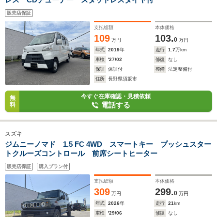
販売店保証
支払総額
本体価格
109
103.
0
万円
万円
年式
2019
年
走行
1.7
万km
車検
'27/02
修復
なし
保証
保証付
整備
法定整備付
住所
長野県須坂市
今すぐ在庫確認・見積依頼
無
電話する
料
スズキ
ジムニーノマド 1.5 FC 4WD スマートキー プッシュスター
トクルーズコントロール 前席シートヒーター
販売店保証
購入プラン付
支払総額
本体価格
309
299.
0
万円
万円
年式
2026
年
走行
21
km
車検
'29/06
修復
なし