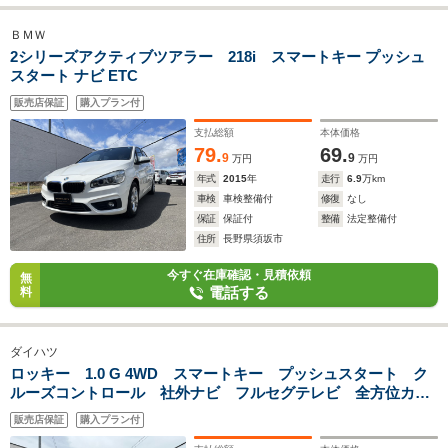
ＢＭＷ
2シリーズアクティブツアラー 218i スマートキー プッシュ
スタート ナビ ETC
販売店保証
購入プラン付
支払総額
本体価格
79.
69.
9
9
万円
万円
年式
2015
年
走行
6.9
万km
車検
車検整備付
修復
なし
保証
保証付
整備
法定整備付
住所
長野県須坂市
今すぐ在庫確認・見積依頼
無
電話する
料
ダイハツ
ロッキー 1.0 G 4WD スマートキー プッシュスタート ク
ルーズコントロール 社外ナビ フルセグテレビ 全方位カメ
ラ Bluetooth対応 前席シートヒーター ETC ドライブレコ
販売店保証
購入プラン付
ーダー エンジンスターター