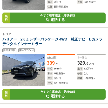
保証
保証付
整備
法定整備付
住所
長野県須坂市
今すぐ在庫確認・見積依頼
無
電話する
料
トヨタ
ハリアー 2.0 Z レザーパッケージ 4WD 純正ナビ Bカメラ
デジタルインナーミラー
販売店保証
購入プラン付
支払総額
本体価格
339
329.
0
万円
万円
年式
2020
年
走行
5.2
万km
車検
車検整備付
修復
なし
保証
保証付
整備
法定整備付
住所
長野県須坂市
今すぐ在庫確認・見積依頼
無
電話する
料