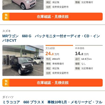
保証
保証無
整備
法定整備付
住所
長野県安曇野市
無
在庫確認・見積依頼
料
スズキ
MRワゴン 660 G バックモニター付オーディオ・CD・イン
パネCVT
支払総額
本体価格
24.
14.
8
8
万円
万円
年式
2011
年
走行
12.0
万km
車検
車検整備付
修復
なし
保証
保証無
整備
法定整備付
住所
長野県安曇野市
無
在庫確認・見積依頼
料
ダイハツ
ミラココア 660 プラス X 車検10年1月・メモリーナビ・フル