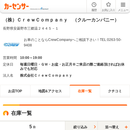
履歴
お気に入り
メニュー
（株）ＣｒｅｗＣｏｍｐａｎｙ （クルーカンパニー）
長野県安曇野市三郷温２４４５－１
お車のことならCrewCompanyへご相談下さい！TEL:0263-50-
9408
営業時間
10:00～19:00
定休日
毎週日曜日・ＧＷ・お盆・お正月※ご来店の際ご連絡頂ければお休
みでも対応
法人名
株式会社ＣｒｅｗＣｏｍｐａｎｙ
お店TOP
地図&アクセス
在庫一覧
クチコミ
在庫一覧
5
絞り込み
並べ替え
台