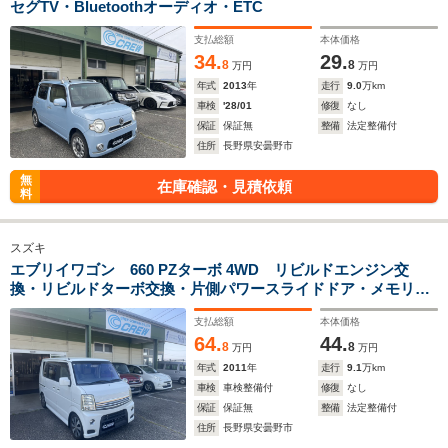
セグTV・Bluetoothオーディオ・ETC
支払総額
本体価格
34.
29.
8
8
万円
万円
年式
2013
年
走行
9.0
万km
車検
'28/01
修復
なし
保証
保証無
整備
法定整備付
住所
長野県安曇野市
無
在庫確認・見積依頼
料
スズキ
エブリイワゴン 660 PZターボ 4WD リビルドエンジン交
換・リビルドターボ交換・片側パワースライドドア・メモリー
ナビ・フルセグTV・Bluetoothオーディオ・前後ドライブレコ
支払総額
本体価格
ーダー・ETC・ディスチャージドランプ
64.
44.
8
8
万円
万円
年式
2011
年
走行
9.1
万km
車検
車検整備付
修復
なし
保証
保証無
整備
法定整備付
住所
長野県安曇野市