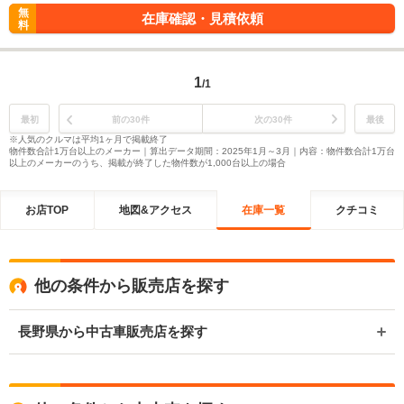
無
在庫確認・見積依頼
料
1
/1
最初
前の30件
次の30件
最後
※人気のクルマは平均1ヶ月で掲載終了
物件数合計1万台以上のメーカー｜算出データ期間：2025年1月～3月｜内容：物件数合計1万台
以上のメーカーのうち、掲載が終了した物件数が1,000台以上の場合
お店TOP
地図&アクセス
在庫一覧
クチコミ
他の条件から販売店を探す
長野県から中古車販売店を探す