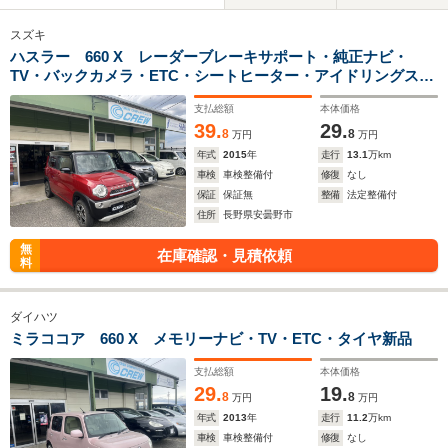
スズキ
ハスラー 660 X レーダーブレーキサポート・純正ナビ・
TV・バックカメラ・ETC・シートヒーター・アイドリングスト
ップ・横滑り防止装置
支払総額
本体価格
39.
29.
8
8
万円
万円
年式
2015
年
走行
13.1
万km
車検
車検整備付
修復
なし
保証
保証無
整備
法定整備付
住所
長野県安曇野市
無
在庫確認・見積依頼
料
ダイハツ
ミラココア 660 X メモリーナビ・TV・ETC・タイヤ新品
支払総額
本体価格
29.
19.
8
8
万円
万円
年式
2013
年
走行
11.2
万km
車検
車検整備付
修復
なし