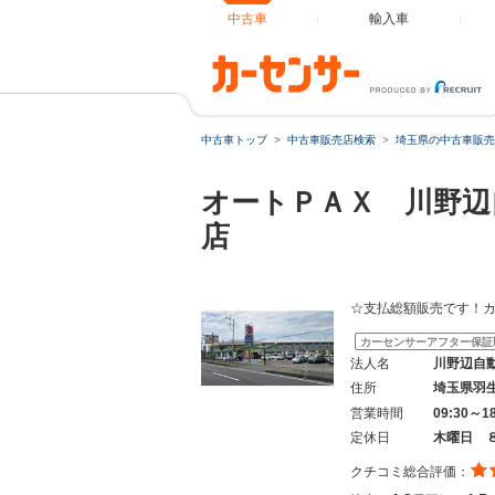
中古車
輸入車
中古車トップ
中古車販売店検索
埼玉県の中古車販売
オートＰＡＸ 川野辺
店
☆支払総額販売です！
カーセンサーアフター保証
法人名
川野辺自
住所
埼玉県羽
営業時間
09:30～1
定休日
木曜日 
クチコミ総合評価：