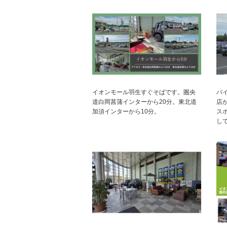
イオンモール羽生すぐそばです。圏央
バ
道白岡菖蒲インターから20分。東北道
店
加須インターから10分。
ス
し