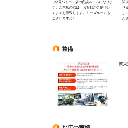
122号パイパス店の商談ルームになりま
関
す。ご来店の際は、お客様がご納得い
り
くまでお話致します。キッズルームも
し
ございますよ♪
だ
整備
関東
お店の実績