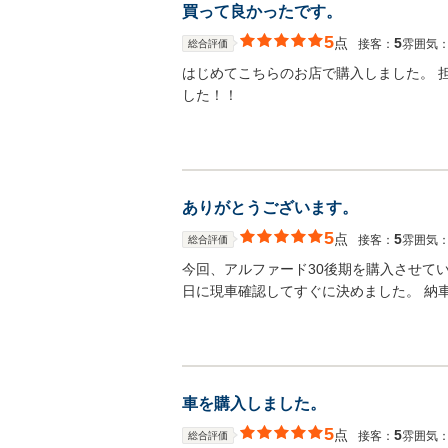
買って良かったです。
5
点
5
接客：
雰囲気
総合評価
はじめてこちらのお店で購入しました。 
した！！
ありがとうございます。
5
点
5
接客：
雰囲気
総合評価
今回、アルファード30後期を購入させて
日に現車確認してすぐに決めました。 納
車を購入しました。
5
点
5
接客：
雰囲気
総合評価