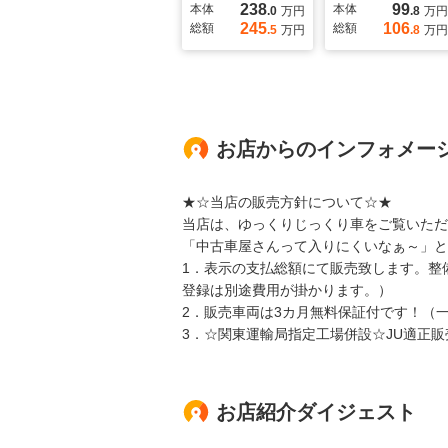
238
99
本体
本体
.0
万円
.8
万円
245
106
総額
総額
.5
万円
.8
万円
お店からのインフォメー
★☆当店の販売方針について☆★
当店は、ゆっくりじっくり車をご覧いただ
「中古車屋さんって入りにくいなぁ～」と
1．表示の支払総額にて販売致します。整
登録は別途費用が掛かります。）
2．販売車両は3カ月無料保証付です！（
3．☆関東運輸局指定工場併設☆JU適正販
お店紹介ダイジェスト