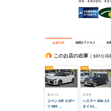
4.8
4.5
接客：
雰囲気：
地図&アクセス
在
お店TOP
このお店の在庫
(
107
台掲
NEW
NEW
ダイハツ
スズキ
コペン GR スポー
ハスラー 660 Jス
ツ 660 …
タイルI…