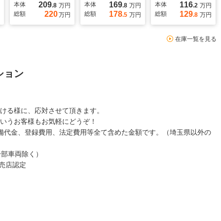
209
169
116
本体
本体
本体
.8
万円
.8
万円
.2
万円
220
178
129
総額
総額
総額
万円
.5
万円
.8
万円
在庫一覧を見る
ション
ける様に、応対させて頂きます。
いうお客様もお気軽にどうぞ！
備代金、登録費用、法定費用等全て含めた金額です。（埼玉県以外の
一部車両除く）
売店認定