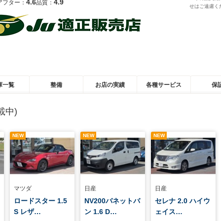
4.6
4.9
アフター：
品質：
せはご遠慮く
庫一覧
整備
お店の実績
各種サービス
保
載中)
NEW
NEW
NEW
マツダ
日産
日産
ロードスター 1.5
NV200バネットバ
セレナ 2.0 ハイウ
S レザ…
ン 1.6 D…
ェイス…