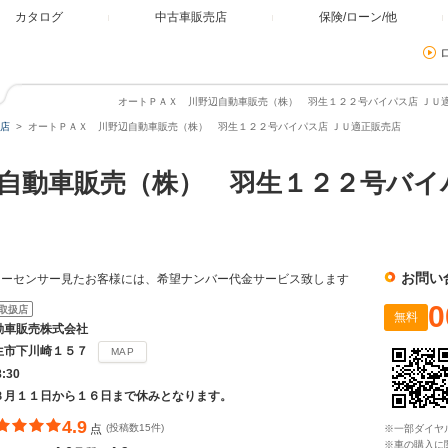
カタログ
中古車販売店
保険/ローン/他
オートＰＡＸ 川野辺自動車販売（株） 羽生１２２号バイパス店 ＪＵ適
店
オートＰＡＸ 川野辺自動車販売（株） 羽生１２２号バイパス店 ＪＵ適正販売店
自動車販売（株） 羽生１２２号バイ
お問い
カーセンサー見たお客様には、希望ナンバー代金サービス致します
0
取扱店
無料
動車販売株式会社
生市下川崎１５７
MAP
8:30
８月１１日から１６日まで休みとなります。
4.9
点
(投稿数15件)
※一部ダイヤ
※車の購入に