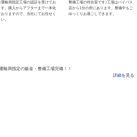
東運輸局指定工場の認証を受けてお
整備工場の待合室です♪工場はバイパス
ます。購入からアフターまで一本化
店から1分の所にあります。整備中もご
ておりますので、当社にてお任せく
ゆっくりお過ごしできます。
さい。
運輸局指定の鈑金・整備工場完備！！
詳細を見る