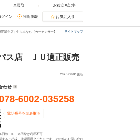
車買取
お役立ち記事
ログイン
閲覧履歴
お気に入り
サイトマップ
正販売店 | 中古車なら【カーセンサー】
パス店 ＪＵ適正販売
2026/08/01更新
合わせ
078-6002-035258
電話番号を読み取る
ル回線、IP・光回線は利用不可。
関するご相談・確認専用ダイヤルです。その他のお問い合わ