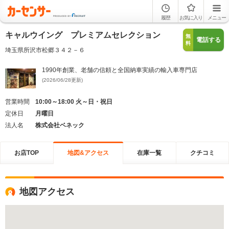
履歴
お気に入り
メニュー
キャルウイング プレミアムセレクション
無
電話する
料
埼玉県所沢市松郷３４２－６
1990年創業、老舗の信頼と全国納車実績の輸入車専門店
(2026/06/28更新)
営業時間
10:00～18:00 火～日・祝日
定休日
月曜日
法人名
株式会社ベネック
お店TOP
地図&アクセス
在庫一覧
クチコミ
地図アクセス