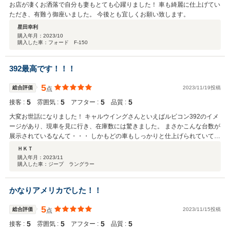
お店が凄くお洒落で自分も妻もとても心躍りました！ 車も綺麗に仕上げてい
ただき、有難う御座いました。 今後とも宜しくお願い致します。
星田幸利
購入年月：
2023/10
購入した車：フォード F-150
392最高です！！！
5
総合評価
2023/11/19投稿
点
5
5
5
5
接客 :
雰囲気 :
アフター :
品質 :
大変お世話になりました！ キャルウイングさんといえばルビコン392のイメ
ージがあり、現車を見に行き、在庫数には驚きました。 まさかこんな台数が
展示されているなんて・・・ しかもどの車もしっかりと仕上げられていて、
ものすごく綺麗でした。 店内も、外観も全てに清掃が行き届いており、キャ
ＨＫＴ
ルウイングさんなら安心して車を購入できると感じました。 キャルウイング
購入年月：
2023/11
購入した車：ジープ ラングラー
さんのおかげで392を購入でき、満足してます。 今後とも宜しくお願い致し
ます。
かなりアメリカでした！！
5
総合評価
2023/11/15投稿
点
5
5
5
5
接客 :
雰囲気 :
アフター :
品質 :