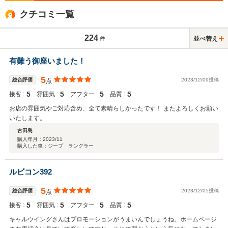
クチコミ一覧
224
並べ替え
件
有難う御座いました！
5
総合評価
2023/12/09投稿
点
5
5
5
5
接客 :
雰囲気 :
アフター :
品質 :
お店の雰囲気やご対応含め、全て素晴らしかったです！ またよろしくお願い
いたします。
古田島
購入年月：
2023/11
購入した車：ジープ ラングラー
ルビコン392
5
総合評価
2023/12/05投稿
点
5
5
5
5
接客 :
雰囲気 :
アフター :
品質 :
キャルウイングさんはプロモーションがうまいんでしょうね。ホームページ