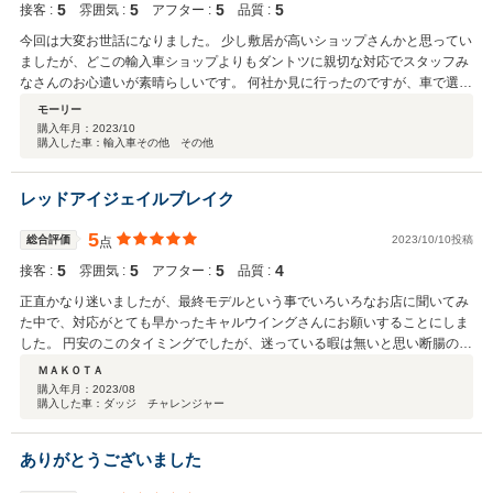
5
5
5
5
接客 :
雰囲気 :
アフター :
品質 :
今回は大変お世話になりました。 少し敷居が高いショップさんかと思ってい
ましたが、どこの輸入車ショップよりもダントツに親切な対応でスタッフみ
なさんのお心遣いが素晴らしいです。 何社か見に行ったのですが、車で選ん
だというより、お店を選んで購入しました。 スタッフみなさんが、気持ちの
モーリー
良い挨拶を徹底している印象でした。 さすがキャルウイングさんです。 今
購入年月：
2023/10
購入した車：輸入車その他 その他
後とも宜しくお願い致します。
レッドアイジェイルブレイク
5
総合評価
2023/10/10投稿
点
5
5
5
4
接客 :
雰囲気 :
アフター :
品質 :
正直かなり迷いましたが、最終モデルという事でいろいろなお店に聞いてみ
た中で、対応がとても早かったキャルウイングさんにお願いすることにしま
した。 円安のこのタイミングでしたが、迷っている暇は無いと思い断腸の思
いで購入を決意しました。 800馬力を試す場所が無いのが心残りですが、湧
ＭＡＫＯＴＡ
き上がるようなパワーはとにかくすごいの一言で面白い車です。結果購入し
購入年月：
2023/08
購入した車：ダッジ チャレンジャー
て良かったと思います！今後ともよろしくお願い致します。
ありがとうございました