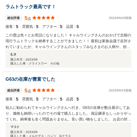
ラムトラック最高です！
5
総合評価
2023/09/20投稿
点
5
5
5
5
接客 :
雰囲気 :
アフター :
品質 :
この度は色々とお世話になりました！ キャルウイングさんのおかげで念願の
現行ラムトラックを納車することができました！！ 最初は家族会議で反対さ
れていましたが、キャルウイングさんのスタッフみなさまのお人柄や、担当
していただいたスタッフさんのご対応のおかげで、奥さんのＯＫがでまし
むさ
た！ キャルウイングさんじゃなきゃ、アメ車を買う事ができなかったとおも
購入年月：
2023/09
購入した車：クライスラー その他
います。 何から何まで本当にありがとうござました！ 今後ともメンテナン
スでお世話になるかとおもいますのでこれからも宜しくお願い致します。
G63の在庫が豊富でした
5
総合評価
2023/09/15投稿
点
5
5
5
5
接客 :
雰囲気 :
アフター :
品質 :
知人に勧められてキャルウイングさんへ行き、G63の在庫が数台展示してあ
り、価格も納得いったのでその場で購入しました。 保証継承もしっかりやっ
てくれ、納車後も全く問題ありません。良い買い物をしました。 お店の対応
も三重丸です！
マコト
購入年月：
2023/06
購入した車：メルセデス・ベンツ Gクラス