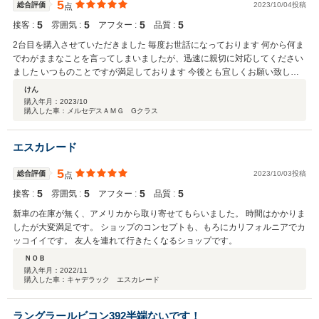
5
総合評価
2023/10/04投稿
点
5
5
5
5
接客 :
雰囲気 :
アフター :
品質 :
2台目を購入させていただきました 毎度お世話になっております 何から何ま
でわがままなことを言ってしまいましたが、迅速に親切に対応してください
ました いつものことですが満足しております 今後とも宜しくお願い致しま
す。
けん
購入年月：
2023/10
購入した車：メルセデスＡＭＧ Gクラス
エスカレード
5
総合評価
2023/10/03投稿
点
5
5
5
5
接客 :
雰囲気 :
アフター :
品質 :
新車の在庫が無く、アメリカから取り寄せてもらいました。 時間はかかりま
したが大変満足です。 ショップのコンセプトも、もろにカリフォルニアでカ
ッコイイです。 友人を連れて行きたくなるショップです。
ＮＯＢ
購入年月：
2022/11
購入した車：キャデラック エスカレード
ラングラールビコン392半端ないです！