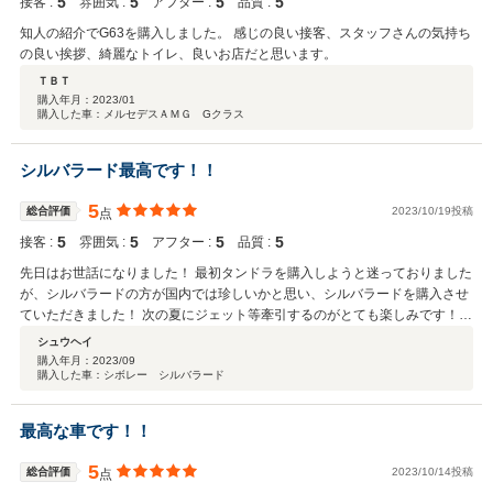
5
5
5
5
接客 :
雰囲気 :
アフター :
品質 :
知人の紹介でG63を購入しました。 感じの良い接客、スタッフさんの気持ち
の良い挨拶、綺麗なトイレ、良いお店だと思います。
ＴＢＴ
購入年月：
2023/01
購入した車：メルセデスＡＭＧ Gクラス
シルバラード最高です！！
5
総合評価
2023/10/19投稿
点
5
5
5
5
接客 :
雰囲気 :
アフター :
品質 :
先日はお世話になりました！ 最初タンドラを購入しようと迷っておりました
が、シルバラードの方が国内では珍しいかと思い、シルバラードを購入させ
ていただきました！ 次の夏にジェット等牽引するのがとても楽しみです！
今後とも宜しくお願い致します！！
シュウヘイ
購入年月：
2023/09
購入した車：シボレー シルバラード
最高な車です！！
5
総合評価
2023/10/14投稿
点