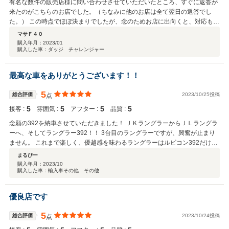
有名な数件の販売店様に問い合わせさせていただいたところ、すぐに返答が
来たのがこちらのお店でした。（ちなみに他のお店は全て翌日の返答でし
た。） この時点でほぼ決まりでしたが、念のためお店に出向くと、対応も素
晴らしかった。特に挨拶には感動するほどの驚きでした。 現車を確認してレ
マサＦ４０
ッドアイジェイルブレイクを迷わず即決。 車がきっかけで担当の方とは良い
購入年月：
2023/01
購入した車：ダッジ チャレンジャー
出会いとなりました。 今後ともよろしくお願いします。
最高な車をありがとうございます！！
5
総合評価
2023/10/25投稿
点
5
5
5
5
接客 :
雰囲気 :
アフター :
品質 :
念願の392を納車させていただきました！ ＪＫラングラーからＪＬラングラ
ーへ、そしてラングラー392！！ 3台目のラングラーですが、興奮が止まり
ません。 これまで楽しく、優越感を味わるラングラーはルビコン392だけで
す。 家族の反対もありましたが、営業担当さんのおかげで、お許しを得られ
まるぴー
たので感謝しております。 これからもラングラーライフを思う存分楽しんで
購入年月：
2023/10
購入した車：輸入車その他 その他
きます。 ありがとうございます！！
優良店です
5
総合評価
2023/10/24投稿
点