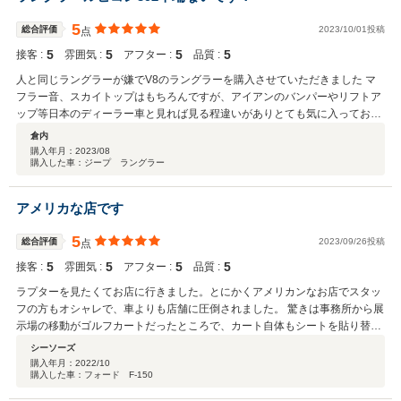
5
総合評価
2023/10/01投稿
点
5
5
5
5
接客 :
雰囲気 :
アフター :
品質 :
人と同じラングラーが嫌でV8のラングラーを購入させていただきました マ
フラー音、スカイトップはもちろんですが、アイアンのバンパーやリフトア
ップ等日本のディーラー車と見れば見る程違いがありとても気に入っており
ます！ 今後はドンドンカスタムしていこうと思いますので宜しくお願い致し
倉内
ます！
購入年月：
2023/08
購入した車：ジープ ラングラー
アメリカな店です
5
総合評価
2023/09/26投稿
点
5
5
5
5
接客 :
雰囲気 :
アフター :
品質 :
ラプターを見たくてお店に行きました。とにかくアメリカンなお店でスタッ
フの方もオシャレで、車よりも店舗に圧倒されました。 驚きは事務所から展
示場の移動がゴルフカートだったところで、カート自体もシートを貼り替え
ていたりホイールを変えていたりかなりカスタムしていたりと、とにかく驚
シーソーズ
きの連発で、テンション上がりそのまま契約してしましましたｗ 購入後も点
購入年月：
2022/10
購入した車：フォード F-150
検等で伺うたびに感動しています。これが大人の遊び場ですね。