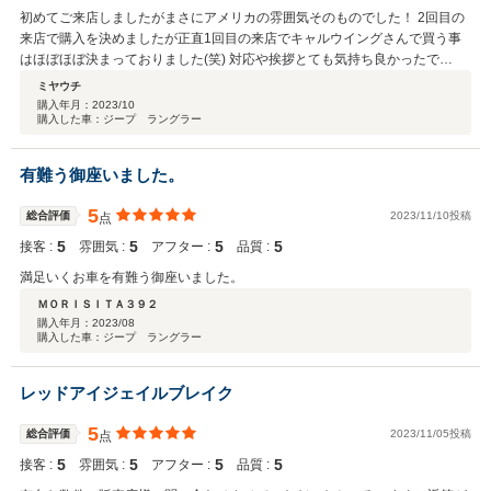
初めてご来店しましたがまさにアメリカの雰囲気そのものでした！ 2回目の
来店で購入を決めましたが正直1回目の来店でキャルウイングさんで買う事
はほぼほぼ決まっておりました(笑) 対応や挨拶とても気持ち良かったで
す！！ 有難う御座いました
ミヤウチ
購入年月：
2023/10
購入した車：ジープ ラングラー
有難う御座いました。
5
総合評価
2023/11/10投稿
点
5
5
5
5
接客 :
雰囲気 :
アフター :
品質 :
満足いくお車を有難う御座いました。
ＭＯＲＩＳＩＴＡ３９２
購入年月：
2023/08
購入した車：ジープ ラングラー
レッドアイジェイルブレイク
5
総合評価
2023/11/05投稿
点
5
5
5
5
接客 :
雰囲気 :
アフター :
品質 :