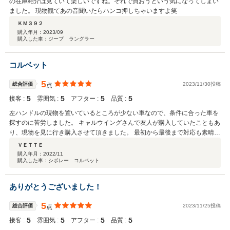
の在庫紹介は見ていて楽しいですね。それで買おうという気になってしまい
ました。 現物観てあの音聞いたらハンコ押しちゃいますよ笑
ＫＭ３９２
購入年月：
2023/09
購入した車：ジープ ラングラー
コルベット
5
総合評価
2023/11/30投稿
点
5
5
5
5
接客 :
雰囲気 :
アフター :
品質 :
左ハンドルの現物を置いているところが少ない車なので、条件に合った車を
探すのに苦労しました。 キャルウイングさんで友人が購入していたこともあ
り、現物を見に行き購入させて頂きました。 最初から最後まで対応も素晴ら
しかったです。
ＶＥＴＴＥ
購入年月：
2022/11
購入した車：シボレー コルベット
ありがとうございました！
5
総合評価
2023/11/25投稿
点
5
5
5
5
接客 :
雰囲気 :
アフター :
品質 :