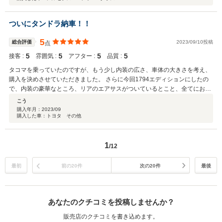
ついにタンドラ納車！！
5
総合評価
2023/09/10投稿
点
5
5
5
5
接客 :
雰囲気 :
アフター :
品質 :
タコマを乗っていたのですが、もう少し内装の広さ、車体の大きさを考え、
購入を決めさせていただきました。 さらに今回1794エディションにしたの
で、内装の豪華なところ、リアのエアサスがついているとこと、全てにおい
て最高の車です。 運転もしやすく、タンドラにして良かったと思っていま
こう
す。 今後もカスタムを検討していますので、宜しくお願い致します。
購入年月：
2023/09
購入した車：トヨタ その他
1
/12
最初
前の20件
次の20件
最後
あなたのクチコミを投稿しませんか？
販売店のクチコミを書き込めます。