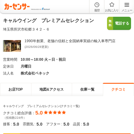
履歴
お気に入り
メニュー
キャルウイング プレミアムセレクション
無
電話する
料
埼玉県所沢市松郷３４２－６
1990年創業、老舗の信頼と全国納車実績の輸入車専門店
(2026/06/28更新)
営業時間
10:00～18:00 火～日・祝日
定休日
月曜日
法人名
株式会社ベネック
お店TOP
地図&アクセス
在庫一覧
クチコミ
キャルウイング プレミアムセレクション(クチコミ一覧)
5.0
クチコミ総合評価：
（投稿数224件）
5.0
5.0
5.0
5.0
接客 :
雰囲気 :
アフター :
品質 :