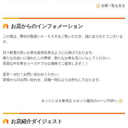
1500W ドラレコ
Bluetooth
18インチアル
在庫一覧を見る
純正19インチアルミ
1500W シートヒー
側電動スライ
ター 純正17インチ
アルミ クルーズコン
トロール クリアラン
お店からのインフォメーション
スソナ
この度は、弊社の取扱いＵ－ＣＡＲをご覧いただき、誠にありがとうございま
す。
日々鮮度の良いお車を提供出来るように心掛けております。
新たな出会いに溢れたこの季節、新たなお車を見にいらしてください。
良質な中古車をリーズナブルな価格でご提供します！！
是非！ぜひ！お問い合わせください。
皆様からのお問い合わせ、店舗一同心よりお待ちしております。
ネッツトヨタ東埼玉 Ｕネッツ藤沢のページTOPへ
お店紹介ダイジェスト