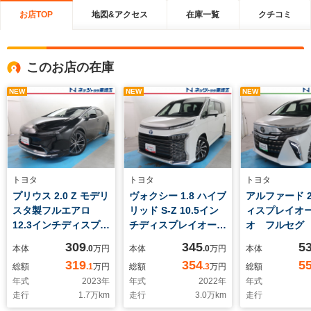
お店TOP
地図&アクセス
在庫一覧
クチコミ
このお店の在庫
NEW
NEW
NEW
トヨタ
トヨタ
トヨタ
プリウス 2.0 Z モデリ
ヴォクシー 1.8 ハイブ
アルファード 2.
スタ製フルエアロ
リッド S-Z 10.5イン
ィスプレイオ
12.3インチディスプレ
チディスプレイオーデ
オ フルセグ
イオーディオ フルセ
ィオ フルセグ
カメラ ET
309
345
5
本体
.0
万円
本体
.0
万円
本体
グ 全周囲カメラ
DVD リヤカメラ
インドスポッ
319
354
5
総額
.1
万円
総額
.3
万円
総額
ETC2.0 パークアシ
ETC2.0 ブラインド
ー USB H
年式
2023
年
年式
2022
年
年式
スト USB
スポットモニター
Bluetooth
走行
1.7
万km
走行
3.0
万km
走行
Bluetooth
USB HDMI
電動リヤゲー