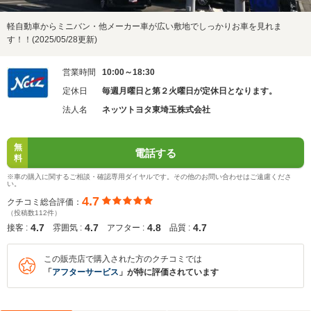
軽自動車からミニバン・他メーカー車が広い敷地でしっかりお車を見れま
す！！(2025/05/28更新)
営業時間
10:00～18:30
定休日
毎週月曜日と第２火曜日が定休日となります。
法人名
ネッツトヨタ東埼玉株式会社
無
電話する
料
※車の購入に関するご相談・確認専用ダイヤルです。その他のお問い合わせはご遠慮くださ
い。
4.7
クチコミ総合評価：
（投稿数112件）
4.7
4.7
4.8
4.7
接客 :
雰囲気 :
アフター :
品質 :
この販売店で購入された方のクチコミでは
「
アフターサービス
」が特に評価されています