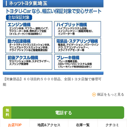
【対象部品】６０項目約５０００部品、全国トヨタ店舗で修理可
能
保証をもっと見る
無
電話する
料
お店TOP
地図&アクセス
在庫一覧
クチコミ