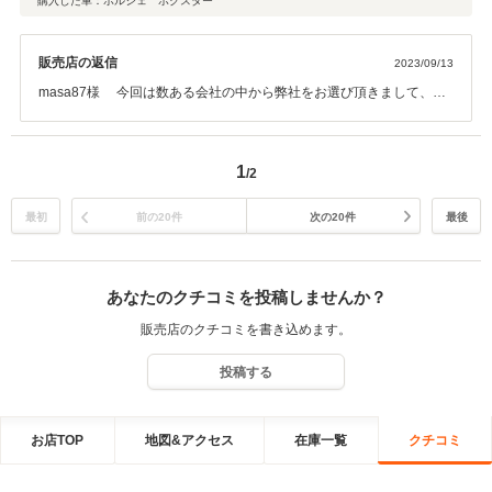
購入した車：ポルシェ ボクスター
販売店の返信
2023/09/13
masa87様 今回は数ある会社の中から弊社をお選び頂きまして、あ
りがとうございました。 ご期待に沿える車を提供出来て、我々スタッ
フも大変嬉しく存じます。 また何かありましたら、弊社もしくは担当
者にご連絡下さいませ。 この度は、誠にありがとうございました
1
/2
最初
前の20件
次の20件
最後
あなたのクチコミを投稿しませんか？
販売店のクチコミを書き込めます。
投稿する
お店TOP
地図&アクセス
在庫一覧
クチコミ