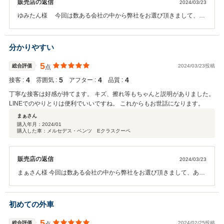
販売店の返信
2024/03/23
ゆみたん様 今回は数ある会社の中から弊社をお選び頂きまして、あ
りがとうございました。 ご期待に沿える車を提供出来て、我々スタッ
フも大変嬉しく存じます。 また何かありましたら、弊社もしくは担当
者にご連絡下さいませ。 この度は、誠にありがとうございました
分かりやすい
5
総合評価
2024/03/23投稿
点
4
5
4
4
接客 :
雰囲気 :
アフター :
品質 :
丁寧な接客は好感が持てます。 キズ、擦れ等もちゃんと説明がありました。
LINEでのやりとりは便利でいいですね。 これからもお世話になります。
まぁさん
購入年月：
2024/01
購入した車：メルセデス・ベンツ Eクラスクーペ
販売店の返信
2024/03/23
まぁさん様 今回は数ある会社の中から弊社をお選び頂きまして、あり
がとうございました。 ご期待に沿える車を提供出来て、我々スタッフ
も大変嬉しく存じます。 また何かありましたら、弊社もしくは担当者
にご連絡下さいませ。 この度は、誠にありがとうございました。
初めての外車
5
総合評価
2024/02/25投稿