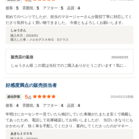
点
5
5
5
4
接客 :
雰囲気 :
アフター :
品質 :
初めてのベンツでしたが、担当のマネージャーさんが親切丁寧に対応してく
ださり気持ちよく買い物できました。 今後ともよろしくお願いします。
しゅうさん
購入年月：
2024/01
購入した車：メルセデスＡＭＧ Sクラス
販売店の返信
2024/02/25
しゅうさん様 この度は当社でのご購入ありがとうございます！気に入
っていただきよかったです！また何かありましたらいつでもご相談下
さい！
好感度満点の販売担当者
5
総合評価
2024/02/21投稿
点
4
5
4
4
接客 :
雰囲気 :
アフター :
品質 :
年明けにカーセンサー見ていたら検討していた車種がたまたま安くで掲載し
てあったため、電話して在庫確認してお伺いしましたが、 当日いきなりにも
かかわらず、快く車を手配してくださり、案内してくださったのがマネージ
ャーさんでした。 年齢が近かったので親近感があり、接客も丁寧でなんとな
あきら１００％
くビビッときたので、あっという間に購入になりました。 いつも迅速な対応
購入年月：
2023/01