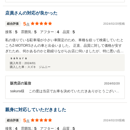
しいです。 今後ともよろしくお願いいたします。 ご不明な点がありま
したら、気軽にご相談くださいませ。 ありがとうございます。
店員さんの対応が良かった
5
総合評価
2024/02/20投稿
点
5
5
4
5
接客 :
雰囲気 :
アフター :
品質 :
私の借りている駐車場が小さい車限定のため、車種を絞って検索していたと
ころZ-MOTORSさんの車と出会いました。 正直、品質に対して価格が安す
ぎたため、何かあるのかと勘繰りながらお店に伺いましたが、特に悪い点は
なくかなり品質の高いものでした。 店長さんの人柄もよかったのも即決購入
ｓａｋｕｒａ
の決め手になりました。 気に入った車があったら早めに決断したほうがよさ
購入年月：
2024/01
購入した車：スズキ ジムニー
そうです。 また機会があったらこちらで購入させていただきます
販売店の返信
2024/02/20
sakura様 この度は当店でお車を決めていただきありがとうございま
す！！また、高評価をいただきとてもうれしく思います！！今後も喜
んでいただけますよう努めてまいります！！これからもよろしくお願
い致します★
親身に対応していただきました
5
総合評価
2024/02/20投稿
点
4
5
4
5
接客 :
雰囲気 :
アフター :
品質 :