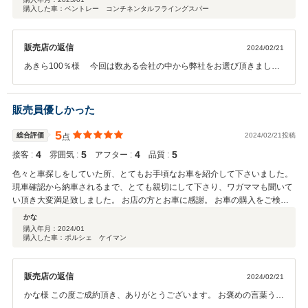
購入した車：ベントレー コンチネンタルフライングスパー
をしてくださり、丁寧な説明とご提案で気持ち良い買い物ができました！ 購
入までから購入後もいつも対応が早く、お客様想いの接客なのがよく分かる
方だと思います。 今後もお任せしますので、末長くお付き合いお願いしま
販売店の返信
2024/02/21
す！！
あきら100％様 今回は数ある会社の中から弊社をお選び頂きまし
て、ありがとうございました。 ご期待に沿える車を提供出来て、我々
スタッフも大変嬉しく存じます。 また何かありましたら、弊社もしく
は担当者にご連絡下さいませ。 この度は、誠にありがとうございまし
販売員優しかった
た
5
総合評価
2024/02/21投稿
点
4
5
4
5
接客 :
雰囲気 :
アフター :
品質 :
色々と車探しをしていた所、とてもお手頃なお車を紹介して下さいました。
現車確認から納車されるまで、とても親切にして下さり、ワガママも聞いて
い頂き大変満足致しました。 お店の方とお車に感謝。 お車の購入をご検討
中の方、是非、こちらのお店をおすすめ致します。
かな
購入年月：
2024/01
購入した車：ポルシェ ケイマン
販売店の返信
2024/02/21
かな様 この度ご成約頂き、ありがとうございます。 お褒めの言葉うれ