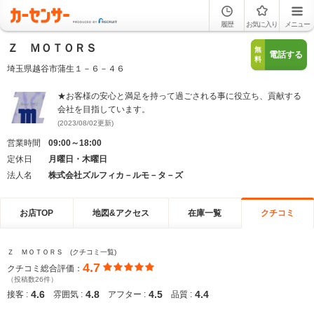
履歴
お気に入り
メニュー
Ｚ ＭＯＴＯＲＳ
無
電話する
料
埼玉県越谷市蒲生１－６－４６
★お客様の安心と満足を持って過ごされる事に役立ち、貢献する
会社を目指しています。
(2023/08/02更新)
営業時間
09:00～18:00
定休日
月曜日・木曜日
法人名
株式会社ズルフィカ－ルモ－タ－ズ
お店TOP
地図&アクセス
在庫一覧
クチコミ
Ｚ ＭＯＴＯＲＳ (クチコミ一覧)
4.7
クチコミ総合評価：
（投稿数26件）
4.6
4.8
4.5
4.4
接客 :
雰囲気 :
アフター :
品質 :