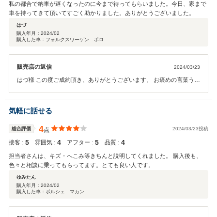
私の都合で納車が遅くなったのに今まで待ってもらいました。今日、家まで
車を持ってきて頂いてすごく助かりました。ありがとうございました。
はづ
購入年月：
2024/02
購入した車：フォルクスワーゲン ポロ
販売店の返信
2024/03/23
はづ様 この度ご成約頂き、ありがとうございます。 お褒めの言葉うれ
しいです。 今後ともよろしくお願いいたします。 ご不明な点がありま
したら、気軽にご相談くださいませ。 ありがとうございます。
気軽に話せる
4
総合評価
2024/03/23投稿
点
5
4
5
4
接客 :
雰囲気 :
アフター :
品質 :
担当者さんは、キズ・へこみ等きちんと説明してくれました。 購入後も、
色々と相談に乗ってもらってます。とても良い人です。
ゆみたん
購入年月：
2024/02
購入した車：ポルシェ マカン