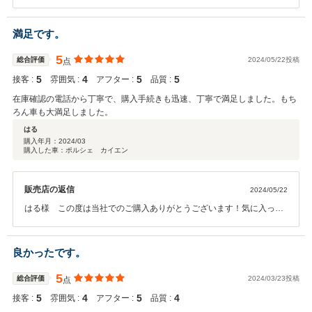
りがとうございました。 ご期待に沿える車を提供出来て、我々スタッ
フも大変嬉しく存じます。 また何かありましたら、弊社もしくは担当
者にご連絡下さいませ。 この度は、誠にありがとうございました。
満足です。
5
総合評価
2024/05/22投稿
点
5
4
5
5
接客 :
雰囲気 :
アフター :
品質 :
在庫確認の電話から丁寧で、購入手続きも迅速、丁寧で満足しました。もち
ろん車も大満足しました。
はる
購入年月：
2024/03
購入した車：ポルシェ カイエン
販売店の返信
2024/05/22
はる様 この度は当社でのご購入ありがとうございます！気に入って
いただきよかったです！また何かありましたらいつでもご相談下さ
い！
良かったです。
5
総合評価
2024/03/23投稿
点
5
4
5
4
接客 :
雰囲気 :
アフター :
品質 :