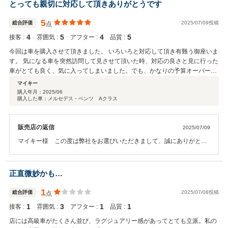
とっても親切に対応して頂きありがとうです
5
総合評価
2025/07/09投稿
点
4
5
4
5
接客 :
雰囲気 :
アフター :
品質 :
今回は車を購入させて頂きました。 いろいろと対応して頂き有難う御座いま
す。 気になる車を突然訪問して見させて頂いた時、対応の良さと見に行った
車がとても良く、気に入ってしまいました。でも、かなりの予算オーバーで
悩みましたが、気になるところの写真を送ってもらったり、いろいろな質問
マイキー
をしても対応をしてくれ、更に購入に関して検討する時間を与えてくれたこ
購入年月：
2025/06
購入した車：メルセデス・ベンツ Aクラス
とで、結局購入に至りました。 今回購入した車はとっても気に入ってます。
また、ご縁あれば利用させて頂きたいと思っています。今後は、アフターサ
ポート等の対応について、宜しくお願いします。
販売店の返信
2025/07/09
マイキー様 この度は弊社をお選びいただきまして、誠にありがとう
ございます。 またこのような高評価をいただきまして、スタッフ一同
大変光栄に感じております。 その後、お車の調子などはいかがでしょ
うか？ぜひまたお気軽にお立ち寄りいただければと思います。 今後と
正直微妙かも…
も宜しくお願い致します。
1
総合評価
2025/07/08投稿
点
1
3
1
1
接客 :
雰囲気 :
アフター :
品質 :
店には高級車がたくさん並び、ラグジュアリー感があってとても立派。私の