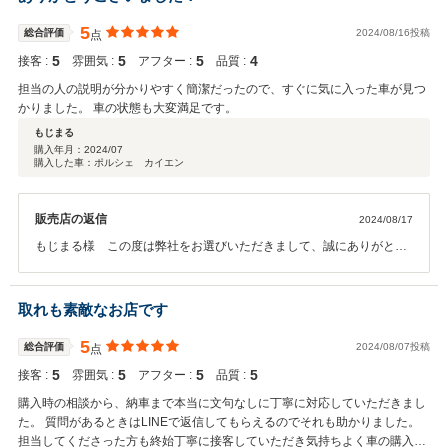
宜しくお願い致します。
5
総合評価
2024/08/16投稿
点
5
5
5
4
接客 :
雰囲気 :
アフター :
品質 :
担当の人の説明が分かりやすく簡潔だったので、すぐに気に入った車が見つ
かりました。 車の状態も大変満足です。
もじまる
購入年月：
2024/07
購入した車：ポルシェ カイエン
販売店の返信
2024/08/17
もじまる様 この度は弊社をお選びいただきまして、誠にありがとう
ございます。 またこのような高評価をいただきまして、スタッフ一同
大変光栄に感じております。 その後、お車の調子などはいかがでしょ
うか？ぜひまたお気軽にお立ち寄りいただければと思います。 今後と
取れも素敵なお店です
も宜しくお願い致します。
5
総合評価
2024/08/07投稿
点
5
5
5
5
接客 :
雰囲気 :
アフター :
品質 :
購入時の相談から、納車まで本当に文句なしに丁寧に対応していただきまし
た。 質問があるときはLINEで返信してもらえるのでそれも助かりました。
担当してくださった方も終始丁寧に接客していただき気持ちよく車の購入が