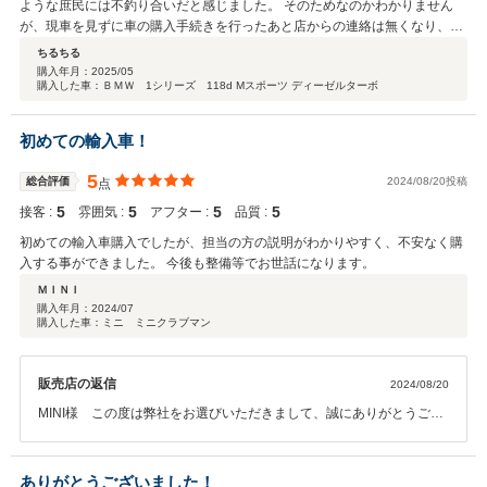
ような庶民には不釣り合いだと感じました。 そのためなのかわかりません
が、現車を見ずに車の購入手続きを行ったあと店からの連絡は無くなり、よ
うやく納車されたと思ったら車の説明もなく、車検証と鍵(スペアキー無し)
ちるちる
を渡されそのままさようなら。 しかし、車検整備付車両にも関わらずメンテ
購入年月：
2025/05
購入した車：ＢＭＷ 1シリーズ 118d Mスポーツ ディーゼルターボ
ナンス警告が出ており、消し方を聞くとディーラーに相談してくれとの返
答。 それって費用かかりませんか？と聞くとそれ以来返答が無くなりまし
た…。 なぜこの店の評価がこんなに高いのか理解出来ません。 やはり庶民
初めての輸入車！
は相手にしないということですかね？
5
総合評価
2024/08/20投稿
点
5
5
5
5
接客 :
雰囲気 :
アフター :
品質 :
初めての輸入車購入でしたが、担当の方の説明がわかりやすく、不安なく購
入する事ができました。 今後も整備等でお世話になります。
ＭＩＮＩ
購入年月：
2024/07
購入した車：ミニ ミニクラブマン
販売店の返信
2024/08/20
MINI様 この度は弊社をお選びいただきまして、誠にありがとうござ
います。 またこのような高評価をいただきまして、スタッフ一同大変
光栄に感じております。 その後、お車の調子などはいかがでしょう
か？ぜひまたお気軽にお立ち寄りいただければと思います。 今後とも
ありがとうございました！