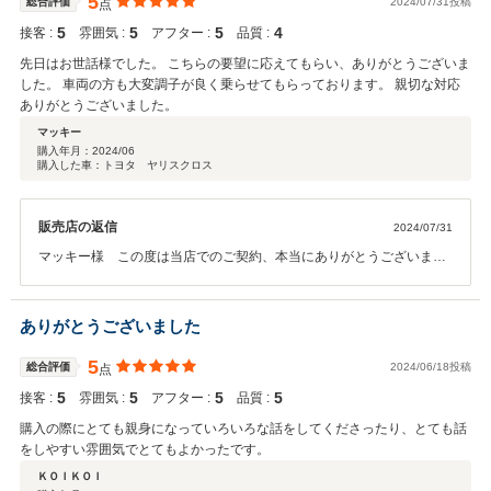
5
総合評価
2024/07/31投稿
点
5
5
5
4
接客 :
雰囲気 :
アフター :
品質 :
先日はお世話様でした。 こちらの要望に応えてもらい、ありがとうございま
した。 車両の方も大変調子が良く乗らせてもらっております。 親切な対応
ありがとうございました。
マッキー
購入年月：
2024/06
購入した車：トヨタ ヤリスクロス
販売店の返信
2024/07/31
マッキー様 この度は当店でのご契約、本当にありがとうございまし
た。とても良いお買い物になったかと思います。是非、大切に乗って
あげて下さいね。また、近くにお越しの際は遠慮なく当店にお立ち寄
り頂ければと思っております。今後ともよろしくお願いいたします。
ありがとうございました
5
総合評価
2024/06/18投稿
点
5
5
5
5
接客 :
雰囲気 :
アフター :
品質 :
購入の際にとても親身になっていろいろな話をしてくださったり、とても話
をしやすい雰囲気でとてもよかったです。
ＫＯＩＫＯＩ