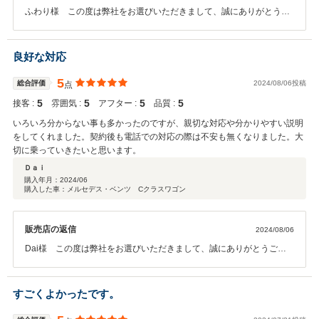
ふわり様 この度は弊社をお選びいただきまして、誠にありがとうご
ざいます。 またこのような高評価をいただきまして、スタッフ一同大
変光栄に感じております。 その後、お車の調子などはいかがでしょう
か？ぜひまたお気軽にお立ち寄りいただければと思います。 今後とも
良好な対応
宜しくお願い致します。
5
総合評価
2024/08/06投稿
点
5
5
5
5
接客 :
雰囲気 :
アフター :
品質 :
いろいろ分からない事も多かったのですが、親切な対応や分かりやすい説明
をしてくれました。契約後も電話での対応の際は不安も無くなりました。大
切に乗っていきたいと思います。
Ｄａｉ
購入年月：
2024/06
購入した車：メルセデス・ベンツ Cクラスワゴン
販売店の返信
2024/08/06
Dai様 この度は弊社をお選びいただきまして、誠にありがとうござ
います。 またこのような高評価をいただきまして、スタッフ一同大変
光栄に感じております。 その後、お車の調子などはいかがでしょう
か？ぜひまたお気軽にお立ち寄りいただければと思います。 今後とも
すごくよかったです。
宜しくお願い致します。