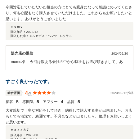
今回対応していただいた担当の方はとても親身になって相談にのってくださ
り、何も心配もなく購入させていただけました。これからもお願いしたいと
思います。 ありがとうございました
ｍｏｍｏ
購入年月：
2023/12
購入した車：メルセデス・ベンツ Gクラス
販売店の返信
2024/02/20
momo様 今回は数ある会社の中から弊社をお選び頂きまして、あり
がとうございました。 ご期待に沿える車を提供出来て、我々スタッフ
も大変嬉しく存じます。 また何かありましたら、弊社もしくは担当者
にご連絡下さいませ。 この度は、誠にありがとうございました
すごく良かったです。
4
総合評価
2023/09/12投稿
点
5
5
4
5
接客 :
雰囲気 :
アフター :
品質 :
大変親切で丁寧な対応をして頂き、納得して購入する事が出来ました。お店
もとても清潔で、綺麗です。不具合などが出ましたら、修理もお願いしよう
と思います。
ｍａｓａ８７
購入年月：
2023/08