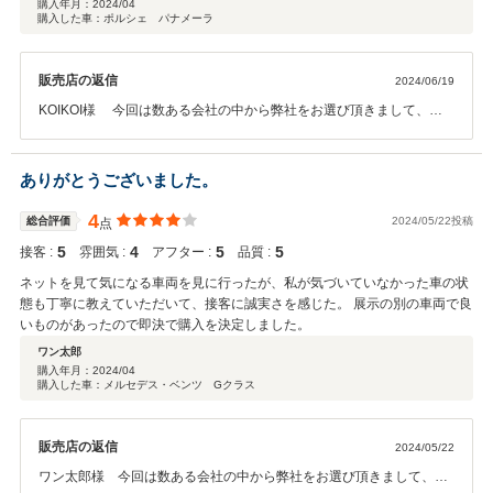
購入年月：
2024/04
購入した車：ポルシェ パナメーラ
販売店の返信
2024/06/19
KOIKOI様 今回は数ある会社の中から弊社をお選び頂きまして、あ
りがとうございました。 ご期待に沿える車を提供出来て、我々スタッ
フも大変嬉しく存じます。 また何かありましたら、弊社もしくは担当
者にご連絡下さいませ。 この度は、誠にありがとうございました。
ありがとうございました。
4
総合評価
2024/05/22投稿
点
5
4
5
5
接客 :
雰囲気 :
アフター :
品質 :
ネットを見て気になる車両を見に行ったが、私が気づいていなかった車の状
態も丁寧に教えていただいて、接客に誠実さを感じた。 展示の別の車両で良
いものがあったので即決で購入を決定しました。
ワン太郎
購入年月：
2024/04
購入した車：メルセデス・ベンツ Gクラス
販売店の返信
2024/05/22
ワン太郎様 今回は数ある会社の中から弊社をお選び頂きまして、あ