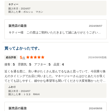
できました。 アフターサービスも充実しているので、今後もお世話になると
キティー
思います。 店内も新しいこともあり清潔で気持ちよく過ごせるので、購入考
購入年月：
2024/07
購入した車：ポルシェ マカン
えられている方にはお勧めしたいお店です。
販売店の返信
2024/08/07
キティー様 この度はご契約いただきまして誠にありがとうございま
した。 今回はこのような高い評価をいただきまして、社員一同心から
感謝しております。 何かお困りの際はぜひお気軽にお立ち寄りくださ
い。 今後とも、どうぞ宜しくお願い致します。
買ってよかったです。
5
総合評価
2024/08/06投稿
点
5
5
5
4
接客 :
雰囲気 :
アフター :
品質 :
近くを通る度に、良い車がたくさん並んでるなあと思っていて、今回乗り換
えのタイミングでお店に伺いました。マネージャーさんはひとあたりが良く
てとても話しやすく、細やかな希望等も聞いてくださり大変有難かったで
す。色々と質問させていただいた際に、車に疎い私にも分かりやすく説明し
ふわり
てくださいました。これからも大切に乗りたいと思います！本当にありがと
購入年月：
2024/07
購入した車：トヨタ RAV4
うございました
販売店の返信
2024/08/06