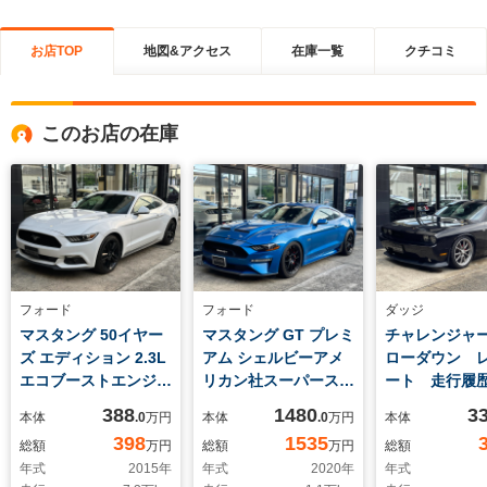
お店TOP
地図&アクセス
在庫一覧
クチコミ
このお店の在庫
フォード
フォード
ダッジ
マスタング 50イヤー
マスタング GT プレミ
チャレンジャー 
ズ エディション 2.3L
アム シェルビーアメ
ローダウン 
エコブーストエンジ
リカン社スーパースネ
ート 走行履
ン ワンオーナー 黒
ーク同仕様日本専用カ
付き
388
1480
3
本体
.0
万円
本体
.0
万円
本体
革シート 正規D車
スタム Sチャージャ
398
1535
総額
万円
総額
万円
総額
純正オプションパナソ
ー 800ps ブレンボ
年式
2015
年
年式
2020
年
年式
ニックナビ 19イン
ブレーキ レカロ 可変