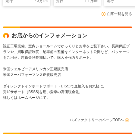
走行
7.3
万km
走行
1.1
万km
走行
チアルミ
シェルビーマフラー
強化サス 大型ラジエ
在庫一覧を見る
ター ATクーラー 強化
デフ カープレイ
お店からのインフォメーション
認証工場完備。室内ショールームでゆっくりとお車をご覧下さい。長期保証プ
ランや、買取保証制度、納車前の整備をインターネット公開など、パッケージ
をご用意。超低金利長期払いで、購入を強力サポート。
米国シェルビーアメリンカン正規販売店
米国スーパフォーマンス正規販売店
ダイレンクトインポートサポート（DISS)で直輸入もお気軽に。
売却サポート（BSSS)を用い愛車の高価現金化。
詳しくはホームページにて。
バズファクトリーのページTOPへ