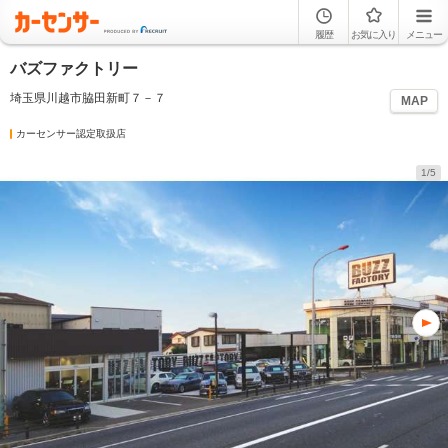
履歴
お気に入り
メニュー
バズファクトリー
埼玉県川越市脇田新町７－７
MAP
カーセンサー認定取扱店
1/5